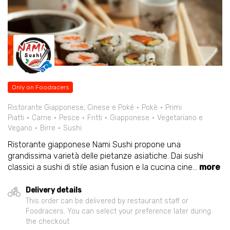
Only on Foodracers
Ristorante Giapponese, Cinese e Poké
Pokè
Primi
Piatti
Carne
Pesce
Fritti
Giapponese
Vegetariano e
Vegano
Birre
Sushi
Ristorante giapponese Nami Sushi propone una
grandissima varietà delle pietanze asiatiche. Dai sushi
classici a sushi di stile asian fusion e la cucina cine
...
more
Delivery details
This order can be delivered by restaurant staff or
Foodracers. You can select your preference later during
the checkout