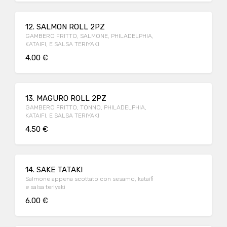
12. SALMON ROLL 2PZ
GAMBERO FRITTO, SALMONE, PHILADELPHIA,
KATAIFI, E SALSA TERIYAKI
4.00 €
13. MAGURO ROLL 2PZ
GAMBERO FRITTO, TONNO, PHILADELPHIA,
KATAIFI, E SALSA TERIYAKI
4.50 €
14. SAKE TATAKI
Salmone appena scottato con sesamo, kataifi
e salsa teriyaki
6.00 €