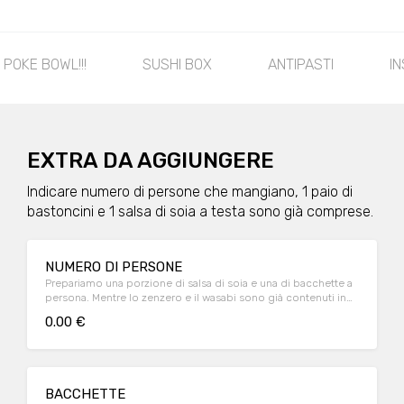
! POKE BOWL!!!
SUSHI BOX
ANTIPASTI
I
EXTRA DA AGGIUNGERE
Indicare numero di persone che mangiano, 1 paio di
bastoncini e 1 salsa di soia a testa sono già comprese.
NUMERO DI PERSONE
Prepariamo una porzione di salsa di soia e una di bacchette a
persona. Mentre lo zenzero e il wasabi sono già contenuti in
ogni confezione di sushi.
0.00 €
BACCHETTE