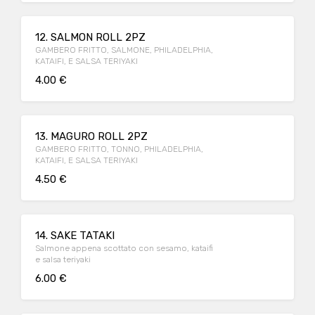
12. SALMON ROLL 2PZ
GAMBERO FRITTO, SALMONE, PHILADELPHIA,
KATAIFI, E SALSA TERIYAKI
4.00 €
13. MAGURO ROLL 2PZ
GAMBERO FRITTO, TONNO, PHILADELPHIA,
KATAIFI, E SALSA TERIYAKI
4.50 €
14. SAKE TATAKI
Salmone appena scottato con sesamo, kataifi
e salsa teriyaki
6.00 €