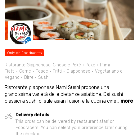
Only on Foodracers
Ristorante Giapponese, Cinese e Poké
Pokè
Primi
Piatti
Carne
Pesce
Fritti
Giapponese
Vegetariano e
Vegano
Birre
Sushi
Ristorante giapponese Nami Sushi propone una
grandissima varietà delle pietanze asiatiche. Dai sushi
classici a sushi di stile asian fusion e la cucina cine
...
more
Delivery details
This order can be delivered by restaurant staff or
Foodracers. You can select your preference later during
the checkout