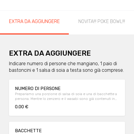
EXTRA DA AGGIUNGERE
NOVITA!!! POKE BOWL!!!
EXTRA DA AGGIUNGERE
Indicare numero di persone che mangiano, 1 paio di
bastoncini e 1 salsa di soia a testa sono già comprese.
NUMERO DI PERSONE
Prepariamo una porzione di salsa di soia e una di bacchette a
persona. Mentre lo zenzero e il wasabi sono già contenuti in
ogni confezione di sushi.
0.00 €
BACCHETTE