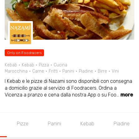
Only on Foodracers
Kebab
Kebab
Pizza
Cucina
Marocchina
Carne
Fritti
Panini
Piadine
Birre
Vini
I Kebab e le pizze di Nazami sono disponibili con consegna
a domicilio grazie al servizio di Foodracers. Ordina a
Vicenza a pranzo e cena dalla nostra App o su Foo
...
more
Pizze
Panini
Kebab
Piadine