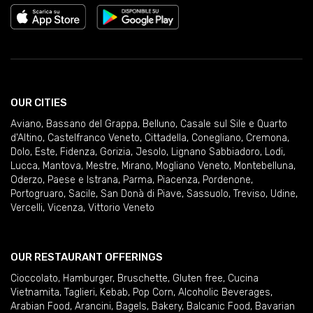
OUR CITIES
Aviano
,
Bassano del Grappa
,
Belluno
,
Casale sul Sile e Quarto
d'Altino
,
Castelfranco Veneto
,
Cittadella
,
Conegliano
,
Cremona
,
Dolo
,
Este
,
Fidenza
,
Gorizia
,
Jesolo
,
Lignano Sabbiadoro
,
Lodi
,
Lucca
,
Mantova
,
Mestre
,
Mirano
,
Mogliano Veneto
,
Montebelluna
,
Oderzo
,
Paese e Istrana
,
Parma
,
Piacenza
,
Pordenone
,
Portogruaro
,
Sacile
,
San Donà di Piave
,
Sassuolo
,
Treviso
,
Udine
,
Vercelli
,
Vicenza
,
Vittorio Veneto
OUR RESTAURANT OFFERINGS
Cioccolato
,
Hamburger
,
Bruschette
,
Gluten free
,
Cucina
Vietnamita
,
Taglieri
,
Kebab
,
Pop Corn
,
Alcoholic Beverages
,
Arabian Food
,
Arancini
,
Bagels
,
Bakery
,
Balcanic Food
,
Bavarian