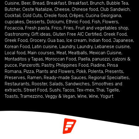
Cuisine
,
Beer
,
Bread
,
Breakfast
,
Breakfast
,
Brunch
,
Bubble Tea
,
Butcher
,
Ceste Natalizie
,
Cheese
,
Chinese food
,
Club Sandwich
,
Cocktail
,
Cold Cuts
,
Creole food
,
Crêpes
,
Cucina Georgiana
,
cupcakes
,
Desserts
,
Dolciumi
,
Ethnic Food
,
Fish
,
Flowers
,
Focaccia
,
Fresh pasta
,
Frico
,
Fries
,
Fruit and vegetables shop
,
Gastronomy
,
Gift ideas
,
Gluten Free AIC Certified
,
Greek Food
,
Greek Food
,
Grocery
,
Gua bao
,
Ice cream
,
Indian food
,
Japanese
,
Korean Food
,
Latin cuisine
,
Laundry
,
Laundry
,
Lebanese cuisine
,
Local food
,
Main courses
,
Meat
,
Meatballs
,
Mexican Cuisine
,
Montaditos y Tapas
,
Moroccan Food
,
Paella
,
panuozzi, calzoni &
pucce
,
Panzerotti
,
Pastry
,
Philippines Food
,
Piadine
,
Pinsa
Romana
,
Pizza
,
Plants and Flowers
,
Pokè
,
Polenta
,
Presents
,
Preserves
,
Ramen
,
Ready-made Sauces
,
Regional Specialties
,
Restaurants
,
Rooster
,
Salads
,
Sandwiches
,
Smoothies and
extracts
,
Street Food
,
Sushi
,
Tacos
,
Tex-mex
,
Thai
,
Tigelle
,
Toasts
,
Tramezzino
,
Veggy & Vegan
,
Wine
,
Wine
,
Yogurt