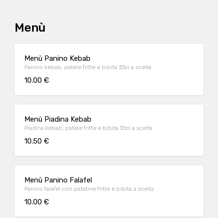
Menù
Menù Panino Kebab
Panino kebab, patate fritte e bibita 33cl a scelta
10.00 €
Menù Piadina Kebab
Piadina kebab, patate fritte e bibita 33cl a scelta
10.50 €
Menù Panino Falafel
Panino falafel con patatine fritte e bibita a scelta
10.00 €