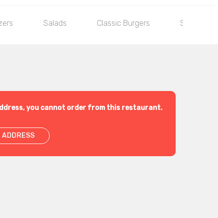
zers
Salads
Classic Burgers
Special Bu
ddress, you cannot order from this restaurant.
 ADDRESS