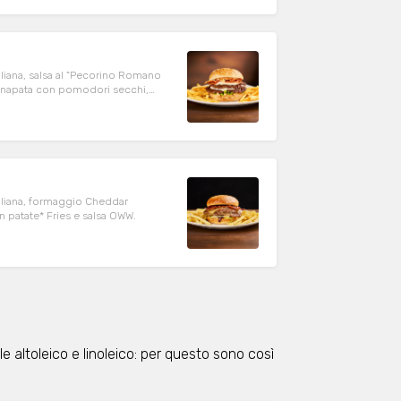
liana, salsa al "Pecorino Romano
senapata con pomodori secchi,
aliana, formaggio Cheddar
n patate* Fries e salsa OWW.
sole altoleico e linoleico: per questo sono così