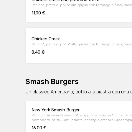
Panino*, petto di pollo* alla griglia con formaggio fuso, baco
11.90 €
Chicken Creek
Panino*, petto di pollo* alla griglia con formaggio fuso, bac
8.40 €
Smash Burgers
Un classico Americano, cotto alla piastra con una c
New York Smash Burger
Panino con semi di sesamo*, doppio hamburger* di carne ital
pomodoro, salsa OWW, insalata iceberg e cetriolini, accompag
OWW.
16.00 €