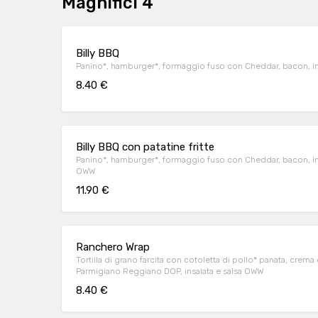
Magnifici 4
Billy BBQ
Panino*, hamburger*, formaggio fuso con Cheddar, bacon, in
8.40 €
Billy BBQ con patatine fritte
Panino*, hamburger*, formaggio fuso con Cheddar, bacon, ins
OWW
11.90 €
Ranchero Wrap
Tortilla di grano farcita con cotoletta di pollo* panata, crem
Parmigiano Reggiano DOP, insalata e salsa OWW
8.40 €