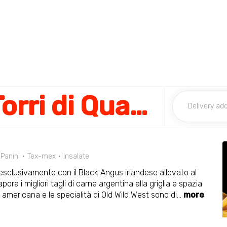
Old Wild West Torri di Quartesolo
Panini
Tex-mex
Insalate
 esclusivamente con il Black Angus irlandese allevato al
a i migliori tagli di carne argentina alla griglia e spazia
a americana e le specialità di Old Wild West sono di
...
more