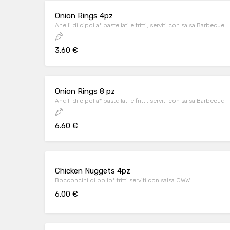
Onion Rings 4pz
Anelli di cipolla* pastellati e fritti, serviti con salsa Barbecue
3.60 €
Onion Rings 8 pz
Anelli di cipolla* pastellati e fritti, serviti con salsa Barbecue
6.60 €
Chicken Nuggets 4pz
Bocconcini di pollo* fritti serviti con salsa OWW
6.00 €