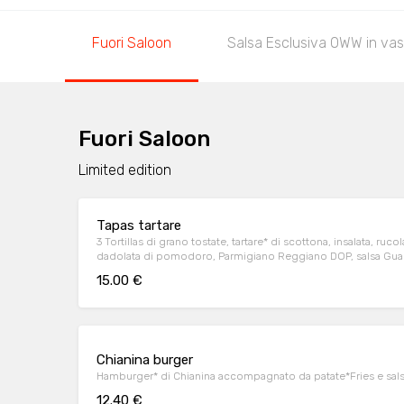
Fuori Saloon
Salsa Esclusiva OWW in vas
Fuori Saloon
Limited edition
Tapas tartare
3 Tortillas di grano tostate, tartare* di scottona, insalata, ru
dadolata di pomodoro, Parmigiano Reggiano DOP, salsa Gua
15.00 €
Chianina burger
Hamburger* di Chianina accompagnato da patate*Fries e sal
12.40 €