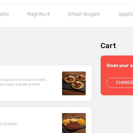
etto
Magnifici 4
Smash Burgers
Appeti
Cart
Given your a
cola, cappuccio rosso condito,
CHANGE
ca-mayo e zeste di lime
sa Cheddar