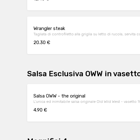
Wrangler steak
Tagliata di controfiletto alla griglia su letto di rucola, servita
20.30 €
Salsa Esclusiva OWW in vasett
Salsa OWW - the original
L'unica ed inimitabile salsa originale Old Wild West - vasetto 
4.90 €