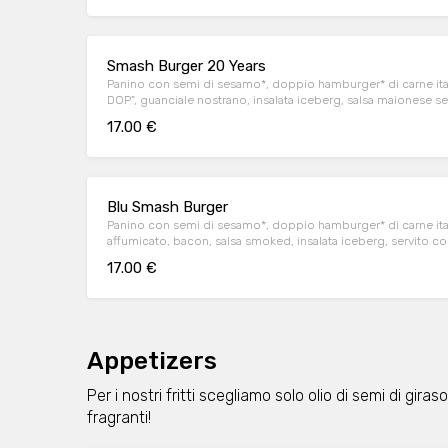
Smash Burger 20 Years
Panino con semi di sesamo*, doppio hamburger* di carne ita
DOP", guanciale nostrano, insalata iceberg, salsa maionese 
servito con patate* Fries e salsa OWW.
17.00 €
Blu Smash Burger
Panino con semi di sesamo*, doppio hamburger* di carne it
affumicato, bacon, salsa smoked, insalata iceberg, servito co
17.00 €
Appetizers
Per i nostri fritti scegliamo solo olio di semi di gira
fragranti!