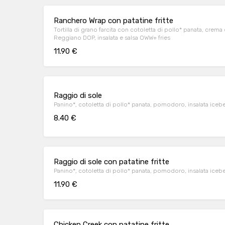
Ranchero Wrap con patatine fritte
Tortilla di grano farcita con cotoletta di pollo* panata, crem
Reggiano DOP, insalata e salsa OWW+ fries
11.90 €
Raggio di sole
Panino*, cotoletta di pollo* panata, pomodoro, insalata iceb
8.40 €
Raggio di sole con patatine fritte
Panino*, cotoletta di pollo* panata, pomodoro, insalata iceb
11.90 €
Chicken Creek con patatine fritte