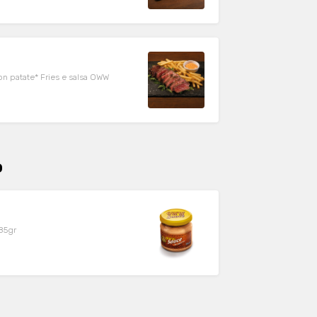
 con patate* Fries e salsa OWW
o
185gr