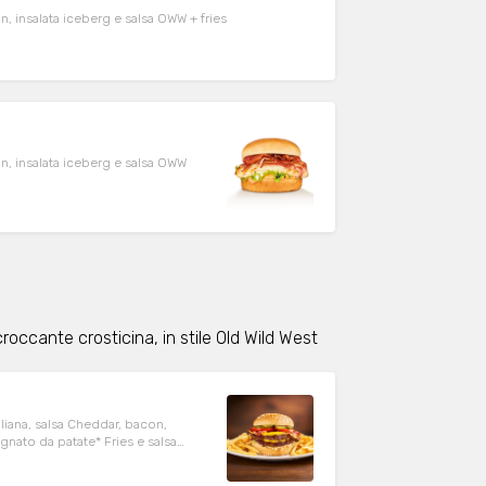
n, insalata iceberg e salsa OWW + fries
on, insalata iceberg e salsa OWW
roccante crosticina, in stile Old Wild West
iana, salsa Cheddar, bacon,
nato da patate* Fries e salsa