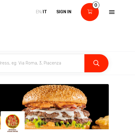
0
EN/
IT
SIGN IN