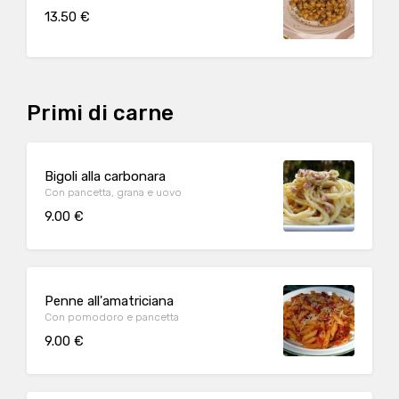
13.50 €
Primi di carne
Bigoli alla carbonara
Con pancetta, grana e uovo
9.00 €
Penne all'amatriciana
Con pomodoro e pancetta
9.00 €