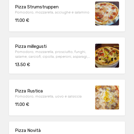
Pizza Strumstruppen
Pomodoro, mozzarella, acciughe e salamino
11.00 €
Pizza millegusti
Pomodoro, mozzarella, prosciutto, funghi,
salame, carciofi, cipolla, peperoni, asparagi,
olive, würstel e uovo
13.50 €
Pizza Rustica
Pomodoro, mozzarella, uovo e salsiccia
11.00 €
Pizza Novità