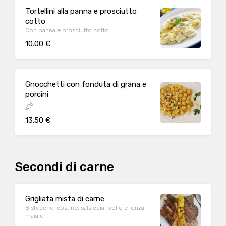
Tortellini alla panna e prosciutto
cotto
Con panna e prosciutto cotto
10.00 €
Gnocchetti con fonduta di grana e
porcini
13.50 €
Secondi di carne
Grigliata mista di carne
Bistecche, costine, salsiccia, pollo e lonza
maiale