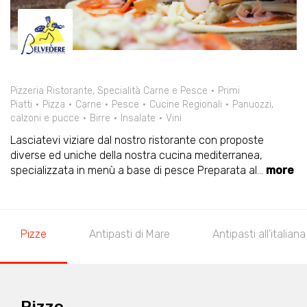
Pizzeria Ristorante, Specialità Carne e Pesce
Primi
Piatti
Pizza
Carne
Pesce
Cucine Regionali
Panuozzi,
calzoni e pucce
Birre
Insalate
Vini
Lasciatevi viziare dal nostro ristorante con proposte
diverse ed uniche della nostra cucina mediterranea,
specializzata in menù a base di pesce Preparata al
...
more
Pizze
Antipasti di Mare
Antipasti all'italiana