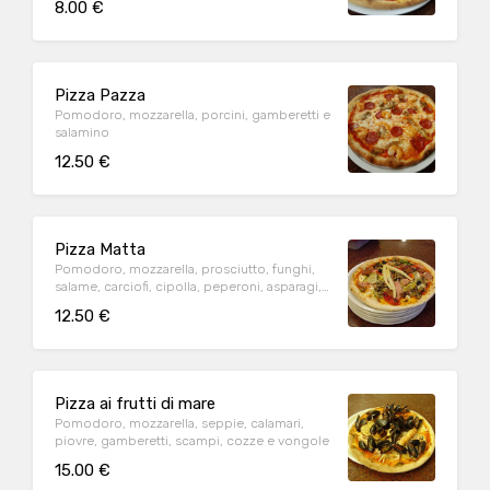
8.00 €
Pizza Pazza
Pomodoro, mozzarella, porcini, gamberetti e
salamino
12.50 €
Pizza Matta
Pomodoro, mozzarella, prosciutto, funghi,
salame, carciofi, cipolla, peperoni, asparagi,
würstel ed olive (specialità della casa)
12.50 €
Pizza ai frutti di mare
Pomodoro, mozzarella, seppie, calamari,
piovre, gamberetti, scampi, cozze e vongole
15.00 €