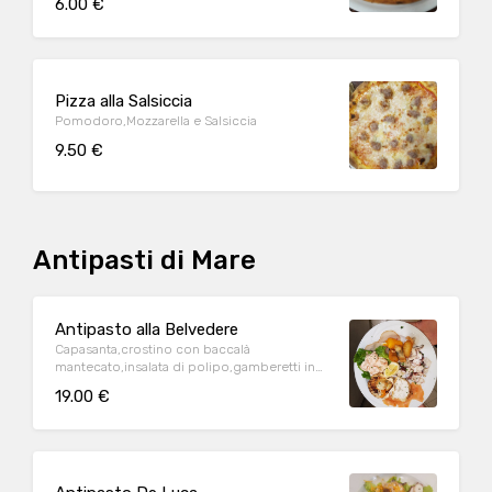
6.00 €
Pizza alla Salsiccia
Pomodoro,Mozzarella e Salsiccia
9.50 €
Antipasti di Mare
Antipasto alla Belvedere
Capasanta,crostino con baccalà
mantecato,insalata di polipo,gamberetti in
salsa,spada affumicato,spada,chela,merluzzo
19.00 €