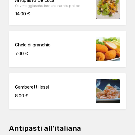
Antipasto De Luca
Olive taggiasche,insalata,carote,polipo
14.00 €
Chele di granchio
7.00 €
Gamberetti lessi
8.00 €
Antipasti all'italiana