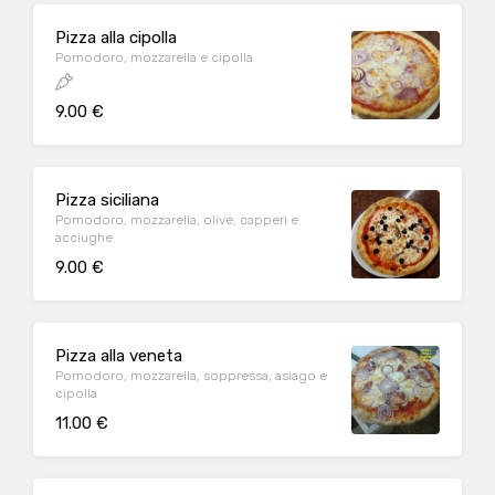
Pizza alla cipolla
Pomodoro, mozzarella e cipolla
9.00 €
Pizza siciliana
Pomodoro, mozzarella, olive, capperi e
acciughe
9.00 €
Pizza alla veneta
Pomodoro, mozzarella, soppressa, asiago e
cipolla
11.00 €