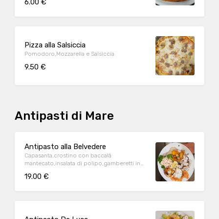
6.00 €
Pizza alla Salsiccia
Pomodoro,Mozzarella e Salsiccia
9.50 €
Antipasti di Mare
Antipasto alla Belvedere
Capasanta,crostino con baccalà
mantecato,insalata di polipo,gamberetti in
salsa,spada affumicato,spada,chela,merluzzo
19.00 €