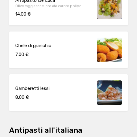
Antipasto De Luca
Olive taggiasche,insalata,carote,polipo
14.00 €
Chele di granchio
7.00 €
Gamberetti lessi
8.00 €
Antipasti all'italiana