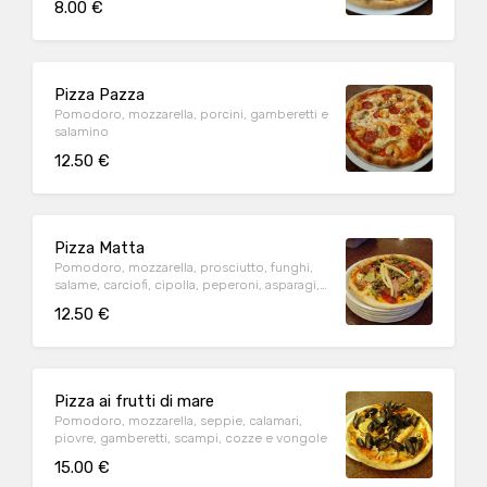
8.00 €
Pizza Pazza
Pomodoro, mozzarella, porcini, gamberetti e
salamino
12.50 €
Pizza Matta
Pomodoro, mozzarella, prosciutto, funghi,
salame, carciofi, cipolla, peperoni, asparagi,
würstel ed olive (specialità della casa)
12.50 €
Pizza ai frutti di mare
Pomodoro, mozzarella, seppie, calamari,
piovre, gamberetti, scampi, cozze e vongole
15.00 €