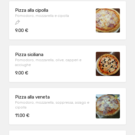
Pizza alla cipolla
Pomodoro, mozzarella e cipolla
9.00 €
Pizza siciliana
Pomodoro, mozzarella, olive, capperi e
acciughe
9.00 €
Pizza alla veneta
Pomodoro, mozzarella, soppressa, asiago e
cipolla
11.00 €