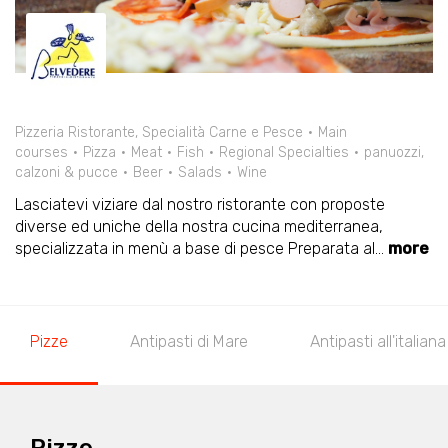
Pizzeria Ristorante, Specialità Carne e Pesce
Main
courses
Pizza
Meat
Fish
Regional Specialties
panuozzi,
calzoni & pucce
Beer
Salads
Wine
Lasciatevi viziare dal nostro ristorante con proposte
diverse ed uniche della nostra cucina mediterranea,
specializzata in menù a base di pesce Preparata al
...
more
Pizze
Antipasti di Mare
Antipasti all'italiana