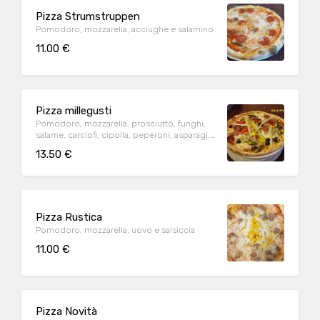
Pizza Strumstruppen
Pomodoro, mozzarella, acciughe e salamino
11.00 €
Pizza millegusti
Pomodoro, mozzarella, prosciutto, funghi,
salame, carciofi, cipolla, peperoni, asparagi,
olive, würstel e uovo
13.50 €
Pizza Rustica
Pomodoro, mozzarella, uovo e salsiccia
11.00 €
Pizza Novità