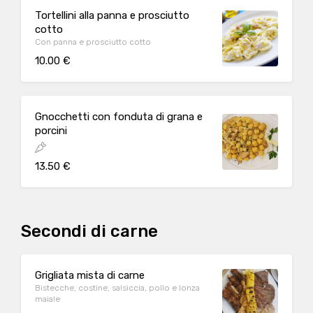
Tortellini alla panna e prosciutto
cotto
Con panna e prosciutto cotto
10.00 €
Gnocchetti con fonduta di grana e
porcini
13.50 €
Secondi di carne
Grigliata mista di carne
Bistecche, costine, salsiccia, pollo e lonza
maiale