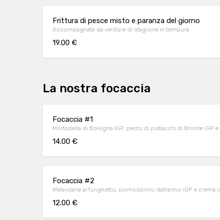
Frittura di pesce misto e paranza del giorno
Accompagnata da verdure di stagione in tempura
19.00 €
La nostra focaccia
Focaccia #1
Mortadella di Bologna IGP, pesto di pistacchi di Bronte IGP e f
14.00 €
Focaccia #2
Melanzane al funghetto, pomodorino datterino IGP e crema di 
12.00 €