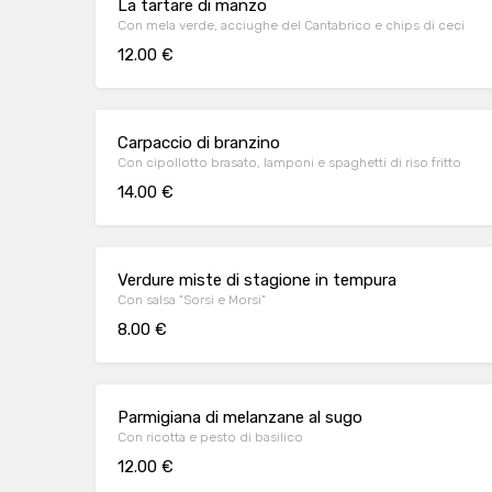
La tartare di manzo
Con mela verde, acciughe del Cantabrico e chips di ceci
12.00 €
Carpaccio di branzino
Con cipollotto brasato, lamponi e spaghetti di riso fritto
14.00 €
Verdure miste di stagione in tempura
Con salsa "Sorsi e Morsi"
8.00 €
Parmigiana di melanzane al sugo
Con ricotta e pesto di basilico
12.00 €