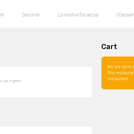
mi
Secondi
La nostra focaccia
I Desser
Cart
We are sorry 
this restaura
restaurant.
a usa e getta