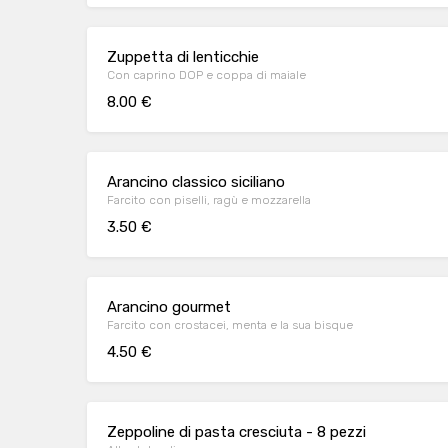
Zuppetta di lenticchie
Con caprino DOP e coppa di maiale
8.00 €
Arancino classico siciliano
Farcito con piselli, ragù e mozzarella
3.50 €
Arancino gourmet
Farcito con crostacei, menta e la sua bisque
4.50 €
Zeppoline di pasta cresciuta - 8 pezzi