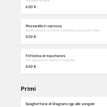
Alle alghe di mare
6.00 €
Mozzarella in carrozza
Quella classica con pane, mozzarella e prosciutto cotto
4.00 €
Frittatina di maccheroni
Con ragu bianco, piselli e mozzarella
4.50 €
Primi
Spaghettone di Gragnano igp alle vongole