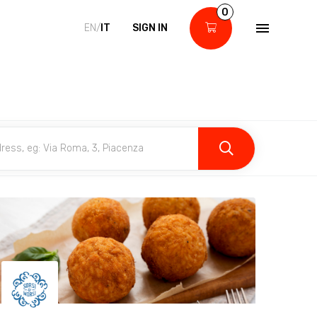
0
EN/
IT
SIGN IN