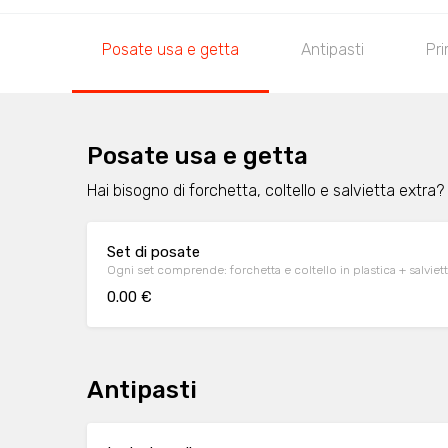
Posate usa e getta
Antipasti
Pri
Posate usa e getta
Hai bisogno di forchetta, coltello e salvietta extra?
Set di posate
Ogni set comprende: forchetta e coltello in plastica + salviett
0.00 €
Antipasti