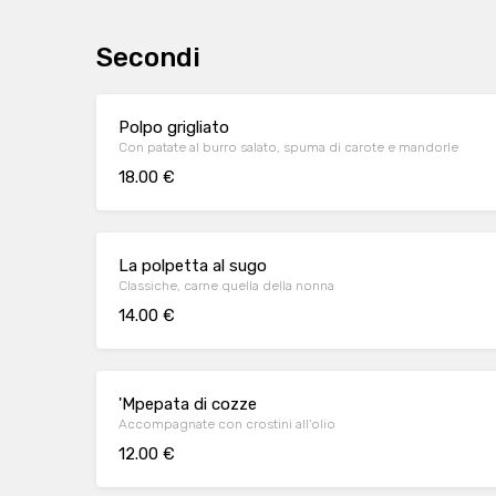
Secondi
Polpo grigliato
Con patate al burro salato, spuma di carote e mandorle
18.00 €
La polpetta al sugo
Classiche, carne quella della nonna
14.00 €
'Mpepata di cozze
Accompagnate con crostini all'olio
12.00 €