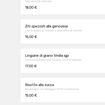
Alla vecchia maniera
18.00 €
Ziti spezzati alla genovese
Con brasato di manzo e stracotto di cipolla
15.00 €
Linguine di grano timilia igp
Con moscardini alla luciana, olive e capperi
17.00 €
Risotto alla zucca
Mantecato con taleggio DOP e rosmarino
15.00 €