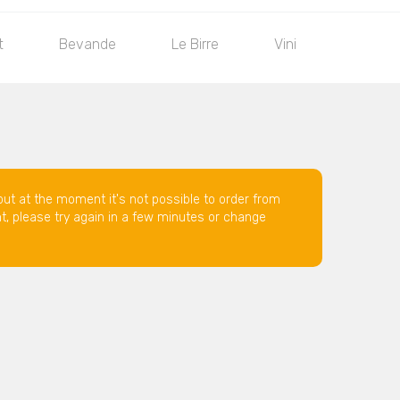
t
Bevande
Le Birre
Vini
but at the moment it's not possible to order from
nt, please try again in a few minutes or change