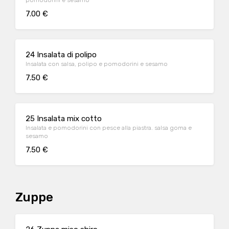
pomodorini e sesamo
7.00 €
24 Insalata di polipo
Insalata con salsa, polipo e pomodorini e sesamo
7.50 €
25 Insalata mix cotto
Insalata e pomodorini con pesce alla piastra. salsa goma e
sesamo
7.50 €
Zuppe