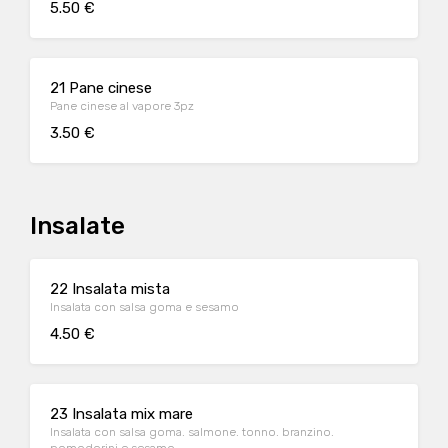
5.50 €
21 Pane cinese
Pane cinese al vapore 3pz
3.50 €
Insalate
22 Insalata mista
Insalata con salsa goma e sesamo
4.50 €
23 Insalata mix mare
Insalata con salsa goma. salmone. tonno. branzino.