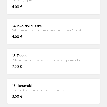
tonkatsu, 4 pezzi
4.00 €
14 Involtini di sake
Salmone. rucola. maionese. sesamo. papaya.3 pezzi
4.00 €
15 Tacos
Patatine. salmone. salsa mango e salsa rapa.mandorle
7.00 €
16 Harumaki
Involtini Giapponesi con verdure, 4 pezzi
3.50 €