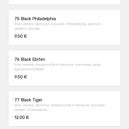
75 Black Philadelphia
Riso venere, salmone, avocado, Philadelphia, arachidi,
sesamo, teriyaki
9.50 €
76 Black Ebiten
Riso venere, mazzancolle in tempura, maionese, salsa
agrodolce e kataifi
9.50 €
77 Black Tiger
Riso venere, salmone, mazzancolle in tempura, avocado,
teriyaki, Philadelphia
12.00 €