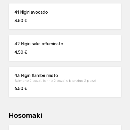
41 Nigiri avocado
3.50 €
42 Nigiri sake affumicato
4.50 €
43 Nigiri flambè misto
Salmone 2 pezzi, tonno 2 pezzi e branzino 2 pezzi
6.50 €
Hosomaki