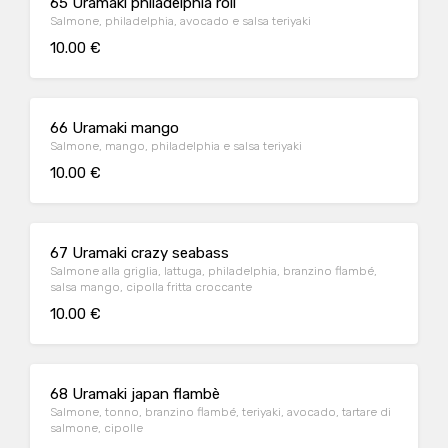
65 Uramaki philadelphia roll
Salmone, philadelphia, avocado e salsa teriyaki
10.00 €
66 Uramaki mango
Salmone, mango, philadelphia e salsa teriyaki
10.00 €
67 Uramaki crazy seabass
Salmone alla griglia, lattuga, philadelphia, branzino flambé,
salsa mango, cipolla fritta croccante
10.00 €
68 Uramaki japan flambè
Salmone, tonno, branzino flambé, teriyaki, avocado, tartare di
salmone, cipolle