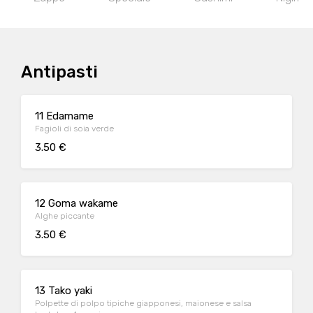
Antipasti
11 Edamame
Fagioli di soia verde
3.50 €
12 Goma wakame
Alghe piccante
3.50 €
13 Tako yaki
Polpette di polpo tipiche giapponesi, maionese e salsa