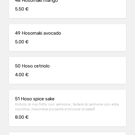
48 Hosomaki mango
5.50 €
49 Hosomaki avocado
5.00 €
50 Hoso cetriolo
4.00 €
51 Hoso spice sake
Rotolo di riso fritto con salmone., tartare di salmone con erba
cipollina, maionese piccante e briciole di kataifi
8.00 €