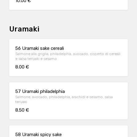
10.00 €
Uramaki
56 Uramaki sake cereali
Salmone alla griglia, philadelphia, avocado, coperto di cereali
e salsa teriyaki e sesamo
8.00 €
57 Uramaki philadelphia
Salmone, avocado, philadelphia, arachidi e sesamo, salsa
teriyaki
8.50 €
58 Uramaki spicy sake