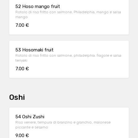
52 Hoso mango fruit
Rotolo di riso fritto con salmone, Philadelphia, mango e salsa
mango
7.00 €
53 Hosomaki fruit
Rotolo di riso fritto con salmone, philadelphia. fragole e salsa
teriyaki
7.00 €
Oshi
54 Oshi Zushi
Riso venere, tempura di branzino e granchio, maionese
piccante e sesamo
9.00 €