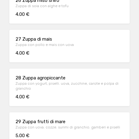
26 Zuppa miso shiro
Zuppa di soia con alghe e tofu
4.00 €
27 Zuppa di mais
Zuppa con pollo e mais con uova
4.00 €
28 Zuppa agropiccante
Zuppa con yogurt, piselli. uova, zucchine, carote e polpa di
granchio
4.00 €
29 Zuppa frutti di mare
Zuppa con uova. cozze. surimi di granchio. gamberi e piselli
5.00 €