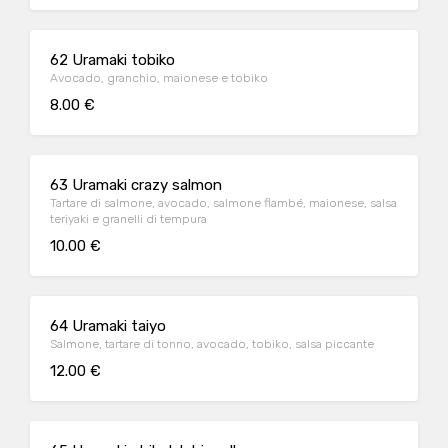
62 Uramaki tobiko
Avocado, granchio, maionese e tobiko
8.00 €
63 Uramaki crazy salmon
Tartare di salmone, avocado, salmone flambé, maionese, salsa
teriyaki e granelli di tempura
10.00 €
64 Uramaki taiyo
Salmone, tartare di tonno, avocado, tobiko, salsa piccante
12.00 €