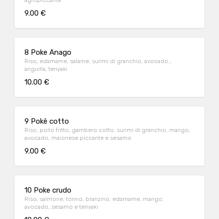
agropiccante
9.00 €
8 Poke Anago
Riso, edamame, salame, surimi di granchio, avocado.,
anguilla, teriyaki
10.00 €
9 Pokè cotto
Riso, pollo fritto, gambero cotto, surimi di granchio, mango,
avocado, maionese piccante e sesamo
9.00 €
10 Poke crudo
Riso, salmone, tonno, branzino, edamame, mango,
avocado,.sesamo e teriyaki