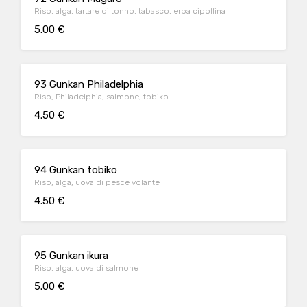
Riso, alga, tartare di tonno, tabasco, erba cipollina
5.00 €
93 Gunkan Philadelphia
Riso, Philadelphia, salmone, tobiko
4.50 €
94 Gunkan tobiko
Riso, alga, uova di pesce volante
4.50 €
95 Gunkan ikura
Riso, alga, uova di salmone
5.00 €