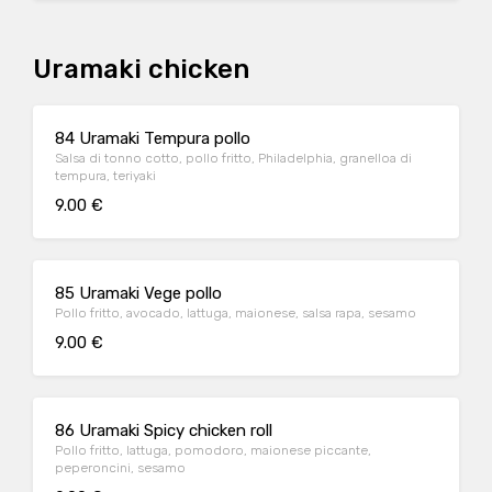
Uramaki chicken
84 Uramaki Tempura pollo
Salsa di tonno cotto, pollo fritto, Philadelphia, granelloa di
tempura, teriyaki
9.00 €
85 Uramaki Vege pollo
Pollo fritto, avocado, lattuga, maionese, salsa rapa, sesamo
9.00 €
86 Uramaki Spicy chicken roll
Pollo fritto, lattuga, pomodoro, maionese piccante,
peperoncini, sesamo