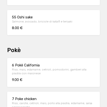
55 Oshi sake
Salmone, avocado, briciole di kataifi e teriyaki
8.00 €
Pokè
6 Pokè California
Riso, mais, edamame, cetrioli, pomodorini, gamberi alla
piastra con maionese
9.00 €
7 Poke chicken
Riso, carote, cetrioli, mais, pollo alla piastra, edamame, salsa