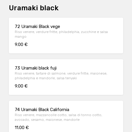
Uramaki black
72 Uramaki Black vege
Riso venere, verdure fritte, philadelphia, zucchine e salsa
mango
9.00 €
73 Uramaki black fuji
Riso venere, tartare di salmone, verdure fritte, maionese,
philadelphia e mandorle, salsa teriyaki
9.00 €
74 Uramaki Black California
Riso venere, mazzancolle cotto, salsa di tonno cotto,
avocado, sesamo, maionese, mandorle
11.00 €