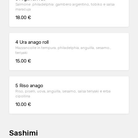
Salmone .philadelphia .gambero argentino, tobiko e salsa
maracuja
18.00 €
4 Ura anago roll
Mazzancolle in tempura, philadelphia, anguilla, sesamo.,
teriyaki
15.00 €
5 Riso anago
Riso, piselli, uova, anguilla, sesamo, salsa teriyaki e erba
cipollina
10.00 €
Sashimi