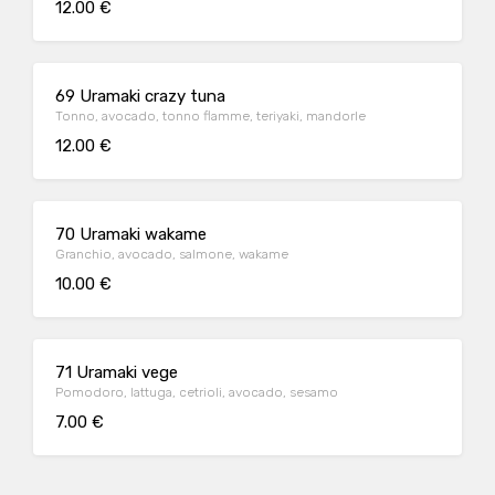
12.00 €
69 Uramaki crazy tuna
Tonno, avocado, tonno flamme, teriyaki, mandorle
12.00 €
70 Uramaki wakame
Granchio, avocado, salmone, wakame
10.00 €
71 Uramaki vege
Pomodoro, lattuga, cetrioli, avocado, sesamo
7.00 €