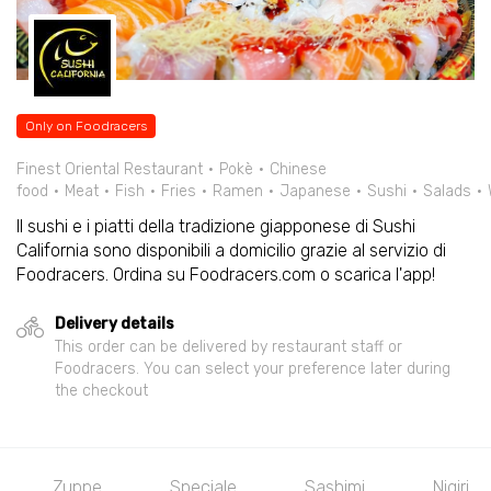
Only on Foodracers
Finest Oriental Restaurant
Pokè
Chinese
food
Meat
Fish
Fries
Ramen
Japanese
Sushi
Salads
Il sushi e i piatti della tradizione giapponese di Sushi
California sono disponibili a domicilio grazie al servizio di
Foodracers. Ordina su Foodracers.com o scarica l'app!
Delivery details
This order can be delivered by restaurant staff or
Foodracers. You can select your preference later during
the checkout
Sashimi
Nigiri
Hosomaki
Oshi