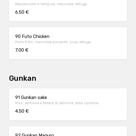
Mazzancolle in tempura, maionese, lattuga
6.50 €
90 Futo Chicken
Pollo fritto, maionese piccante, uova, lattuga
7.00 €
Gunkan
91 Gunkan sake
Riso, salmone e tartare di salmone, erba cipollina
4.50 €
92 Gunkan Maguro