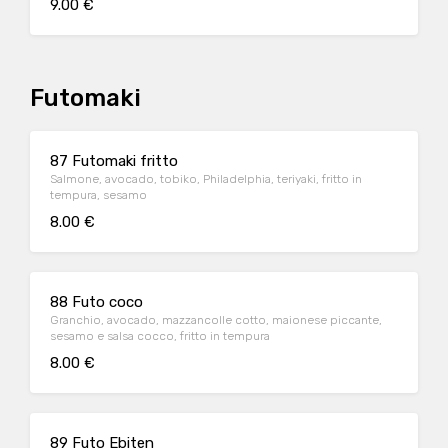
9.00 €
Futomaki
87 Futomaki fritto
Salmone, avocado, tobiko, Philadelphia, teriyaki, fritto in
tempura, sesamo
8.00 €
88 Futo coco
Granchio, avocado, mazzancolle cotto, maionese piccante,
sesamo e salsa cocco, fritto in tempura
8.00 €
89 Futo Ebiten