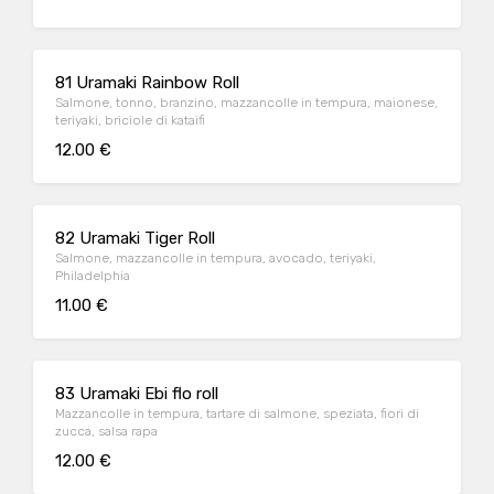
81 Uramaki Rainbow Roll
Salmone, tonno, branzino, mazzancolle in tempura, maionese,
teriyaki, briciole di kataifi
12.00 €
82 Uramaki Tiger Roll
Salmone, mazzancolle in tempura, avocado, teriyaki,
Philadelphia
11.00 €
83 Uramaki Ebi flo roll
Mazzancolle in tempura, tartare di salmone, speziata, fiori di
zucca, salsa rapa
12.00 €