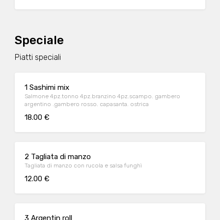
Speciale
Piatti speciali
1 Sashimi mix
Salmone 4pz.tonno 4pz.branzino 4pz.scampo. gambero
argentino .gambero rosso. capasanta. ostrica
18.00 €
2 Tagliata di manzo
Tagliata di manzo con rucola e salsa funghì
12.00 €
3 Argentin roll