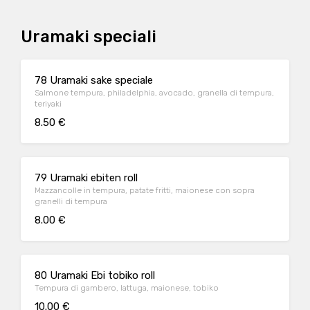
Uramaki speciali
78 Uramaki sake speciale
Salmone tempura, philadelphia, avocado, granella di tempura,
teriyaki
8.50 €
79 Uramaki ebiten roll
Mazzancolle in tempura, patate fritti, maionese con sopra
granelli di tempura
8.00 €
80 Uramaki Ebi tobiko roll
Tempura di gambero, lattuga, maionese, tobiko
10.00 €