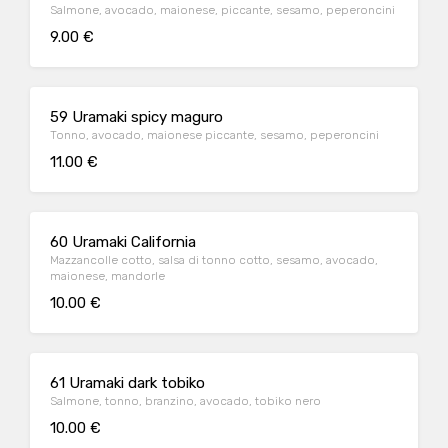
Salmone, avocado, maionese, piccante, sesamo, peperoncini
9.00 €
59 Uramaki spicy maguro
Tonno, avocado, maionese piccante, sesamo, peperoncini
11.00 €
60 Uramaki California
Mazzancolle cotto, salsa di tonno cotto, sesamo, avocado,
maionese, mandorle
10.00 €
61 Uramaki dark tobiko
Salmone, tonno, branzino, avocado, tobiko nero
10.00 €