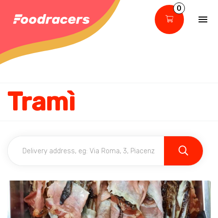
0
Tramì