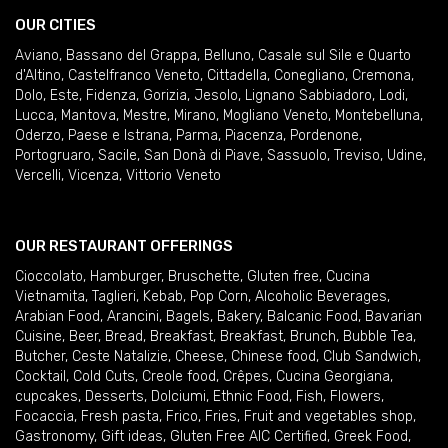
OUR CITIES
Aviano
,
Bassano del Grappa
,
Belluno
,
Casale sul Sile e Quarto
d'Altino
,
Castelfranco Veneto
,
Cittadella
,
Conegliano
,
Cremona
,
Dolo
,
Este
,
Fidenza
,
Gorizia
,
Jesolo
,
Lignano Sabbiadoro
,
Lodi
,
Lucca
,
Mantova
,
Mestre
,
Mirano
,
Mogliano Veneto
,
Montebelluna
,
Oderzo
,
Paese e Istrana
,
Parma
,
Piacenza
,
Pordenone
,
Portogruaro
,
Sacile
,
San Donà di Piave
,
Sassuolo
,
Treviso
,
Udine
,
Vercelli
,
Vicenza
,
Vittorio Veneto
OUR RESTAURANT OFFERINGS
Cioccolato
,
Hamburger
,
Bruschette
,
Gluten free
,
Cucina
Vietnamita
,
Taglieri
,
Kebab
,
Pop Corn
,
Alcoholic Beverages
,
Arabian Food
,
Arancini
,
Bagels
,
Bakery
,
Balcanic Food
,
Bavarian
Cuisine
,
Beer
,
Bread
,
Breakfast
,
Breakfast
,
Brunch
,
Bubble Tea
,
Butcher
,
Ceste Natalizie
,
Cheese
,
Chinese food
,
Club Sandwich
,
Cocktail
,
Cold Cuts
,
Creole food
,
Crêpes
,
Cucina Georgiana
,
cupcakes
,
Desserts
,
Dolciumi
,
Ethnic Food
,
Fish
,
Flowers
,
Focaccia
,
Fresh pasta
,
Frico
,
Fries
,
Fruit and vegetables shop
,
Gastronomy
,
Gift ideas
,
Gluten Free AIC Certified
,
Greek Food
,