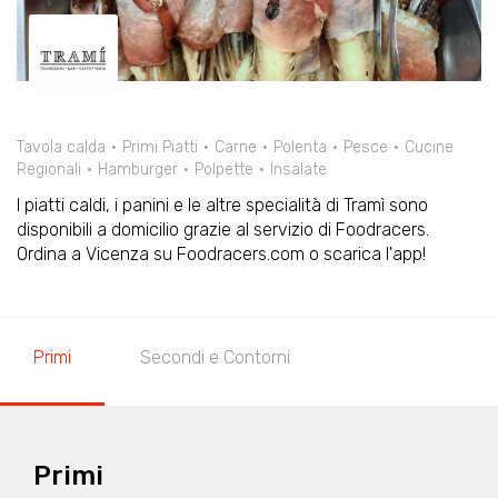
Tavola calda
Primi Piatti
Carne
Polenta
Pesce
Cucine
Regionali
Hamburger
Polpette
Insalate
I piatti caldi, i panini e le altre specialità di Tramì sono
disponibili a domicilio grazie al servizio di Foodracers.
Ordina a Vicenza su Foodracers.com o scarica l'app!
Primi
Secondi e Contorni
Primi