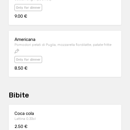
Only for dinner
9.00 €
Americana
Pomodori pelati di Puglia, mozzarella fiordilatte, patate fritte
Only for dinner
8.50 €
Bibite
Coca cola
Lattina 0,33cl
2.50 €