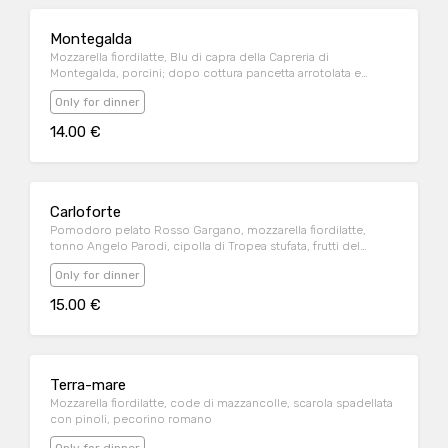
Montegalda
Mozzarella fiordilatte, Blu di capra della Capreria di
Montegalda, porcini; dopo cottura pancetta arrotolata e
granella di nocciole
Only for dinner
14.00 €
Carloforte
Pomodoro pelato Rosso Gargano, mozzarella fiordilatte,
tonno Angelo Parodi, cipolla di Tropea stufata, frutti del
cappero, pomodorini confit, ricotta Marino
Only for dinner
15.00 €
Terra-mare
Mozzarella fiordilatte, code di mazzancolle, scarola spadellata
con pinoli, pecorino romano