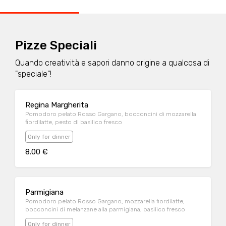
Pizze Speciali
Quando creatività e sapori danno origine a qualcosa di
"speciale"!
Regina Margherita
Pomodoro pelato Rosso Gargano, bocconcini di mozzarella
fiordilatte, pesto di basilico fresco
Only for dinner
8.00 €
Parmigiana
Pomodoro pelato Rosso Gargano, mozzarella fiordilatte,
bocconcini di melanzane alla parmigiana, basilico fresco
Only for dinner