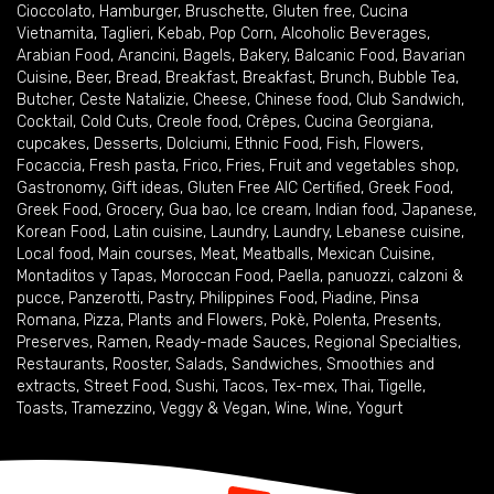
Cioccolato
,
Hamburger
,
Bruschette
,
Gluten free
,
Cucina
Vietnamita
,
Taglieri
,
Kebab
,
Pop Corn
,
Alcoholic Beverages
,
Arabian Food
,
Arancini
,
Bagels
,
Bakery
,
Balcanic Food
,
Bavarian
Cuisine
,
Beer
,
Bread
,
Breakfast
,
Breakfast
,
Brunch
,
Bubble Tea
,
Butcher
,
Ceste Natalizie
,
Cheese
,
Chinese food
,
Club Sandwich
,
Cocktail
,
Cold Cuts
,
Creole food
,
Crêpes
,
Cucina Georgiana
,
cupcakes
,
Desserts
,
Dolciumi
,
Ethnic Food
,
Fish
,
Flowers
,
Focaccia
,
Fresh pasta
,
Frico
,
Fries
,
Fruit and vegetables shop
,
Gastronomy
,
Gift ideas
,
Gluten Free AIC Certified
,
Greek Food
,
Greek Food
,
Grocery
,
Gua bao
,
Ice cream
,
Indian food
,
Japanese
,
Korean Food
,
Latin cuisine
,
Laundry
,
Laundry
,
Lebanese cuisine
,
Local food
,
Main courses
,
Meat
,
Meatballs
,
Mexican Cuisine
,
Montaditos y Tapas
,
Moroccan Food
,
Paella
,
panuozzi, calzoni &
pucce
,
Panzerotti
,
Pastry
,
Philippines Food
,
Piadine
,
Pinsa
Romana
,
Pizza
,
Plants and Flowers
,
Pokè
,
Polenta
,
Presents
,
Preserves
,
Ramen
,
Ready-made Sauces
,
Regional Specialties
,
Restaurants
,
Rooster
,
Salads
,
Sandwiches
,
Smoothies and
extracts
,
Street Food
,
Sushi
,
Tacos
,
Tex-mex
,
Thai
,
Tigelle
,
Toasts
,
Tramezzino
,
Veggy & Vegan
,
Wine
,
Wine
,
Yogurt