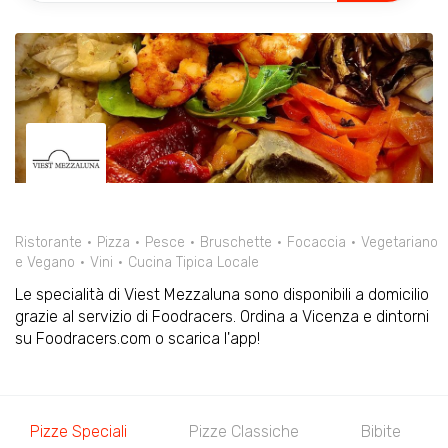
Ristorante
Pizza
Pesce
Bruschette
Focaccia
Vegetariano
e Vegano
Vini
Cucina Tipica Locale
Le specialità di Viest Mezzaluna sono disponibili a domicilio
grazie al servizio di Foodracers. Ordina a Vicenza e dintorni
su Foodracers.com o scarica l'app!
Pizze Speciali
Pizze Classiche
Bibite