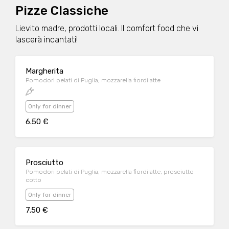
Pizze Classiche
Lievito madre, prodotti locali. Il comfort food che vi
lascerà incantati!
Margherita
Pomodori pelati di Puglia, mozzarella fiordilatte
Only for dinner
6.50 €
Prosciutto
Pomodori pelati di Puglia, mozzarella fiordilatte, prosciutto
cotto
Only for dinner
7.50 €