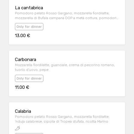
La cantabrica
Pomodoro pelato Rosso Gargano, mozzarella fiordilatte,
mozzarella di Bufala campana DOP a metà cottura, pomodori
sott'olio, capperi al sale, olive taggiasche, acciughe del Mar
Only for dinner
Cantabrico
13.00 €
Carbonara
Mozzarella fiordilatte, guanciale, crema di pecorino romano,
tuorlo d'uovo, pepe
Only for dinner
11.00 €
Calabria
Pomodoro pelato Rosso Gargano, mozzarella fiordilatte,
'nduja calabrese, cipolla di Tropea stufata, ricotta Marino