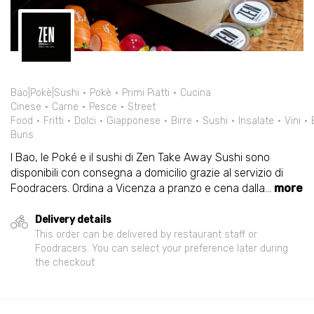
Bao|Pokè|Sushi
Pokè
Primi Piatti
Cucina
Cinese
Carne
Pesce
Street
Food
Fritti
Dolci
Giapponese
Birre
Sushi
Insalate
Vini
Buns
I Bao, le Poké e il sushi di Zen Take Away Sushi sono
disponibili con consegna a domicilio grazie al servizio di
Foodracers. Ordina a Vicenza a pranzo e cena dalla
...
more
Delivery details
This order can be delivered by restaurant staff or
Foodracers. You can select your preference later during
the checkout