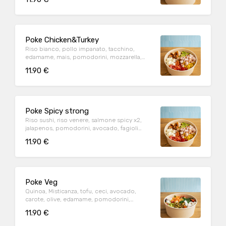
Poke Chicken&Turkey
Riso bianco, pollo impanato, tacchino,
edamame, mais, pomodorini, mozzarella,
nachos, sesamo, maionese e salsa yoghurt
11.90 €
Poke Spicy strong
Riso sushi, riso venere, salmone spicy x2,
jalapenos, pomodorini, avocado, fagioli
rossi, edamame al wasabi, arachidi al wasabi,
11.90 €
spicy maio e dressing al wasabi
Poke Veg
Quinoa, Misticanza, tofu, ceci, avocado,
carote, olive, edamame, pomodorini,
wakame, mandorle, sesamo, olio evo e salsa
11.90 €
teriyaki