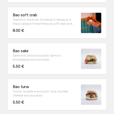
Bao soft crab
Granchio morbido (moleca) in tempura e
mayo kewpie Fried tempura soft crab and
kewpie mayoinesse
8.00 €
Bao sake
Salmone, phila e avocado Salmon,
philadelphia and avocado
5.50 €
Bao tuna
Tonno, buratta e avocado Tuna, burrata
cheese and avocado
5.50 €