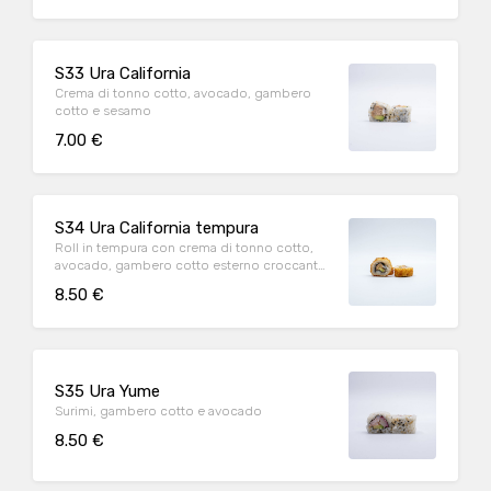
S33 Ura California
Crema di tonno cotto, avocado, gambero
cotto e sesamo
7.00 €
S34 Ura California tempura
Roll in tempura con crema di tonno cotto,
avocado, gambero cotto esterno croccante
al panko e teriyaki
8.50 €
S35 Ura Yume
Surimi, gambero cotto e avocado
8.50 €