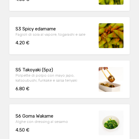
S3 Spicy edamame
Fagioli di soia al vapore, togarashi e sale
4.20 €
S5 Takoyaki (5pz)
Polpette di polpo con mayo japo,
katsoubushi, furikake e salsa teriyaki
6.80 €
S6 Goma Wakame
Alghe con dressing al sesamo
4.50 €