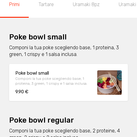
Primi
Tartare
Uramaki 8pz
Uramaki 
Poke bowl small
Componi la tua poke scegliendo base, 1 proteina, 3
green, 1 crispy e 1 salsa inclusa.
Poke bowl small
Componi la tua poke scegliendo base, 1
proteina, 3 green, 1 crispy e 1 salsa inclusa.
9.90 €
Poke bowl regular
Componi la tua poke scegliendo base, 2 proteine, 4