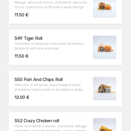
Mango, salmone, tonno, all’esterno salmone,
tonno, pistacchio di Bronte e salsa mango
11.50 €
S49 Tiger Roll
Gambero in tempura, maionese all’esterno
tartare di salmone e teriyaki
11.50 €
S50 Fish And Chips Roll
Merluzzo in tempura, mayo kewpie spicy
all’esterno chips julienne di patate e salsa
teriyaki
12.00 €
S52 Crazy Chicken roll
Pollo croccante in panko, maionese, lattuga
all’esterno cheddar flambata, chips julienne