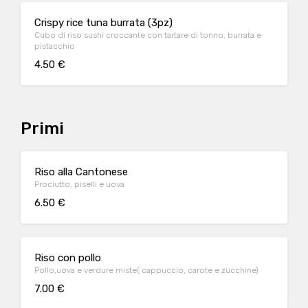
Crispy rice tuna burrata (3pz)
Cubo di riso sushi croccante con tartare di tonno, burrata e
pistacchio
4.50 €
Primi
Riso alla Cantonese
Prociutto, piselli e uova
6.50 €
Riso con pollo
Pollo,uova e verdure miste( cappuccio, carote e zucchine)
7.00 €