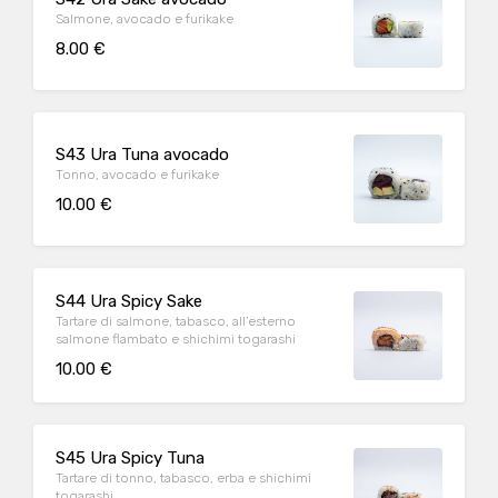
Salmone, avocado e furikake
8.00 €
S43 Ura Tuna avocado
Tonno, avocado e furikake
10.00 €
S44 Ura Spicy Sake
Tartare di salmone, tabasco, all’esterno
salmone flambato e shichimi togarashi
10.00 €
S45 Ura Spicy Tuna
Tartare di tonno, tabasco, erba e shichimi
togarashi