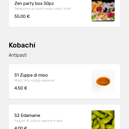
Zen party box 50pz
Selezione di sushi misto dello chef
55.00 €
Kobachi
Antipasti
S1 Zuppa di miso
Miso, tofu e alga wakame
4.50 €
S2 Edamame
Fagioli di soia al vapore e sale
4.00 €