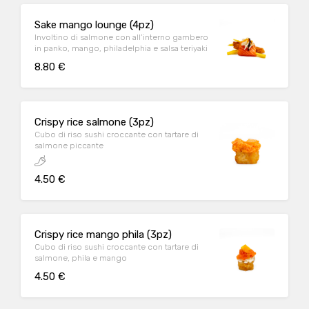
Sake mango lounge (4pz)
Involtino di salmone con all’interno gambero
in panko, mango, philadelphia e salsa teriyaki
8.80 €
Crispy rice salmone (3pz)
Cubo di riso sushi croccante con tartare di
salmone piccante
4.50 €
Crispy rice mango phila (3pz)
Cubo di riso sushi croccante con tartare di
salmone, phila e mango
4.50 €