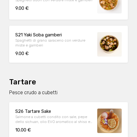
9.00 €
S21 Yaki Soba gamberi
Spaghetti di grano saraceno con verdure
miste e gamberi
9.00 €
Tartare
Pesce crudo a cubetti
S26 Tartare Sake
Salmone a cubetti condito con sale, pepe
dello sichuan, olio EVO aromatico al shiso e
salsa ponzu
10.00 €