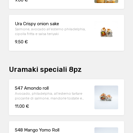
9.00 €
Ura Crispy onion sake
Salmone, avocado all’esterno philadelphia,
cipolla fritta e salsa teriyaki
9.50 €
Uramaki speciali 8pz
S47 Amondo roll
Avocado, philadelphia, all’esterno tartare
piccante di salmone, mandorle tostate e
teriyaki
11.00 €
S48 Mango Yomo Roll