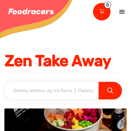
0
Zen Take Away