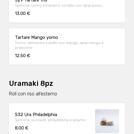
S29 Tartare tris
Salmone, tonno e branzino condito con salsa ponzu
13.00 €
Tartare Mango yomo
Tonno, salmone a cubetti con mango, salsa mango e
pistacchio
12.50 €
Uramaki 8pz
Roll con riso all’esterno
S32 Ura Philadelphia
Salmone, avocado, philadelphia e sesamo
8.00 €