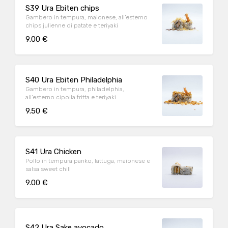
S39 Ura Ebiten chips
Gambero in tempura, maionese, all’esterno
chips julienne di patate e teriyaki
9.00 €
S40 Ura Ebiten Philadelphia
Gambero in tempura, philadelphia,
all’esterno cipolla fritta e teriyaki
9.50 €
S41 Ura Chicken
Pollo in tempura panko, lattuga, maionese e
salsa sweet chili
9.00 €
S42 Ura Sake avocado