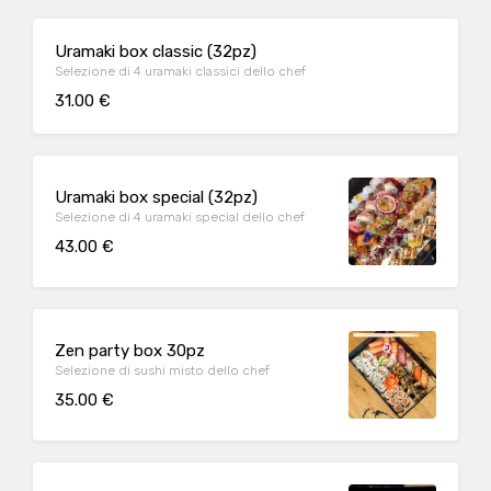
Uramaki box classic (32pz)
Selezione di 4 uramaki classici dello chef
31.00 €
Uramaki box special (32pz)
Selezione di 4 uramaki special dello chef
43.00 €
Zen party box 30pz
Selezione di sushi misto dello chef
35.00 €