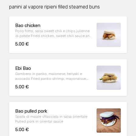
panini al vapore ripieni filled steamed buns
Bao chicken
Pollo fritto, salsa sweet chili e chips julienne
di patate Fried chicken, sweet chili sauce and
potato chips
5.00 €
Ebi Bao
Gambero in panko, maionese, teriyaki e
avocado Fried panko shrimp, mayonaisse,
teriyaki sauce and avocado
5.00 €
Bao pulled pork
Spalla di maiale sfilacciata in salsa orientale
Pulled pork in oriental sauce
5.00 €