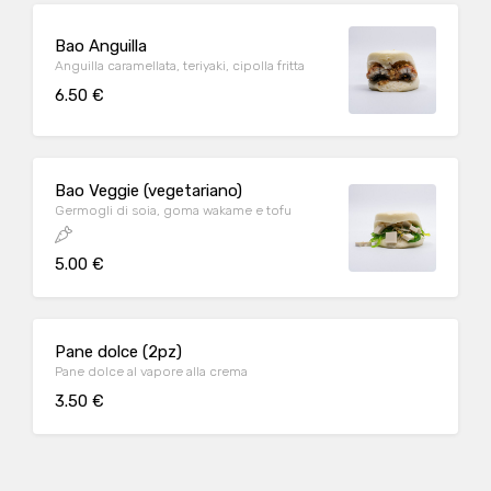
Bao Anguilla
Anguilla caramellata, teriyaki, cipolla fritta
6.50 €
Bao Veggie (vegetariano)
Germogli di soia, goma wakame e tofu
5.00 €
Pane dolce (2pz)
Pane dolce al vapore alla crema
3.50 €