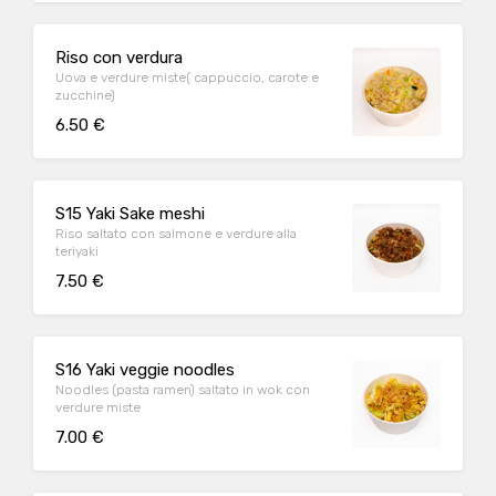
Riso con verdura
Uova e verdure miste( cappuccio, carote e
zucchine)
6.50 €
S15 Yaki Sake meshi
Riso saltato con salmone e verdure alla
teriyaki
7.50 €
S16 Yaki veggie noodles
Noodles (pasta ramen) saltato in wok con
verdure miste
7.00 €