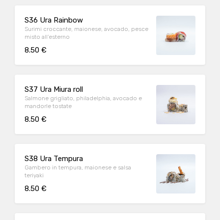
S36 Ura Rainbow
Surimi croccante, maionese, avocado, pesce
misto all’esterno
8.50 €
S37 Ura Miura roll
Salmone grigliato, philadelphia, avocado e
mandorle tostate
8.50 €
S38 Ura Tempura
Gambero in tempura, maionese e salsa
teriyaki
8.50 €