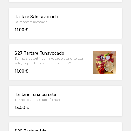
Tartare Sake avocado
Salmone e Avocado
11.00 €
S27 Tartare Tunavocado
Tonno a cubetti con avocado condito con
sale, pepe dello sichuan e olio EVO
11.00 €
Tartare Tuna burrata
Tonno, burrata e tartufo nero
13.00 €