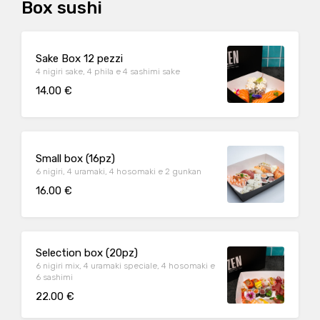
Box sushi
Sake Box 12 pezzi
4 nigiri sake, 4 phila e 4 sashimi sake
14.00 €
Small box (16pz)
6 nigiri, 4 uramaki, 4 hosomaki e 2 gunkan
16.00 €
Selection box (20pz)
6 nigiri mix, 4 uramaki speciale, 4 hosomaki e
6 sashimi
22.00 €