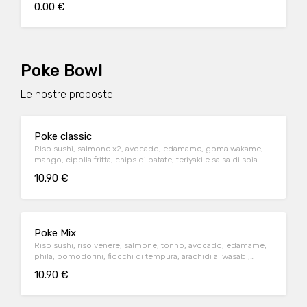
0.00 €
Poke Bowl
Le nostre proposte
Poke classic
Riso sushi, salmone x2, avocado, edamame, goma wakame,
mango, cipolla fritta, chips di patate, teriyaki e salsa di soia
10.90 €
Poke Mix
Riso sushi, riso venere, salmone, tonno, avocado, edamame,
phila, pomodorini, fiocchi di tempura, arachidi al wasabi,
teriyaki e salsa poke
10.90 €