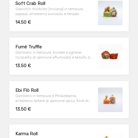
Soft Crab Roll
Granchio morbido (moleca) in tempura,
papaya, all’esterno avocado e teriyaki
14.50 €
Fumè Truffle
Gambero in tempura, burrata pugliese,
ricoperto di salmone affumicato e tartufo dei
Berici
13.50 €
Ebi Flò Roll
Gambero in tempura e Philadelphia,
all’esterno tartare di salmone spicy, fiore di
zucca e teriyaki
13.50 €
Karma Roll