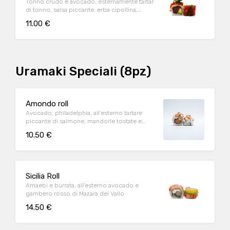
Tonno crudo e avocado, esternamente tartar
di tonno, salsa piccante, erba cipollina,
toniko, rucola fritta
11.00 €
Uramaki Speciali (8pz)
Amondo roll
Avocado, philadelphia, all’esterno tartare
piccante di salmone, mandorle tostate e
teriyaki
10.50 €
Sicilia Roll
Amaebi e burrata, all’esterno avocado e
gambero rosso di Mazara del Vallo
14.50 €