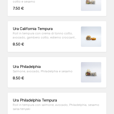
cotto e sesamo
7.50 €
Ura California Tempura
Roll in tempura con crema di tonno cotto,
avocado, gambero cotto, esterno croccante
al panko e teriyaki
8.50 €
Ura Philadelphia
Salmone, avocado, Philadelphia e sesamo
8.50 €
Ura Philadelphia Tempura
Roll in tempura con salmone, avocado, Philadelphia, sesamo
salsa teriyaki