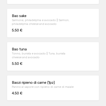
Bao sake
Salmone, philadelphia e avocado || Salmon,
philadelphia cheese and avocado
5.50 €
Bao tuna
Tonno, burrata e avocado || Tuna, burrata
cheese and avocado
5.50 €
Baozi ripieno di carne (1pz)
Panino al vapore con ripieno di carne di maiale
4.50 €