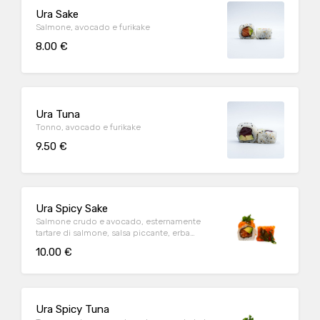
Ura Sake
Salmone, avocado e furikake
8.00 €
Ura Tuna
Tonno, avocado e furikake
9.50 €
Ura Spicy Sake
Salmone crudo e avocado, esternamente
tartare di salmone, salsa piccante, erba
cipollina, toniko, rucola fritta
10.00 €
Ura Spicy Tuna