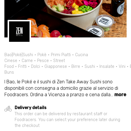
Bao|Pokè|Sushi
Pokè
Primi Piatti
Cucina
Cinese
Carne
Pesce
Street
Food
Fritti
Dolci
Giapponese
Birre
Sushi
Insalate
Vini
Buns
I Bao, le Poké e il sushi di Zen Take Away Sushi sono
disponibili con consegna a domicilio grazie al servizio di
Foodracers. Ordina a Vicenza a pranzo e cena dalla
...
more
Delivery details
This order can be delivered by restaurant staff or
Foodracers. You can select your preference later during
the checkout