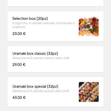
Selection box (20pz)
6 nigiri mix, 4 uramaki speciale, 4 hosomaki e
6 sashimi
23.00 €
Uramaki box classic (32pz)
Selezione di 4 uramaki classici dello chef
29.00 €
Uramaki box special (32pz)
Selezione di 4 uramaki special dello chef
43.00 €