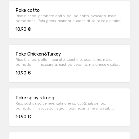
Poke cotto
Riso bianco, gambero cotto, polipo cotto, avocado, mais,
pomodorini, feta greca, mandorle, arachidi, salsa soia e salsa
poke
10.90 €
Poke Chicken&Turkey
Riso bianco, pollo impanato, tacchino, edamame, mais,
pomodorini, mozzarella, nachos, sesamo, maionese e salsa
yogurt
10.90 €
Poke spicy strong
Riso sushi, riso venere, salmone spicy x2, jalapenos,
pomodorini, avocado, fagioli rossi, edamame al wasabi,
arachidi al wasabi, spicy maio e dressing al wasabi
10.90 €