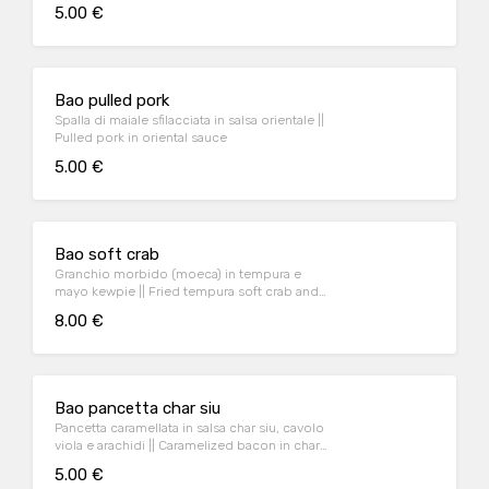
teriyaki sauce and avocado
5.00 €
Bao pulled pork
Spalla di maiale sfilacciata in salsa orientale ||
Pulled pork in oriental sauce
5.00 €
Bao soft crab
Granchio morbido (moeca) in tempura e
mayo kewpie || Fried tempura soft crab and
kewpie mayoinaise
8.00 €
Bao pancetta char siu
Pancetta caramellata in salsa char siu, cavolo
viola e arachidi || Caramelized bacon in char
siu sauce, purple cabbage and peanuts
5.00 €