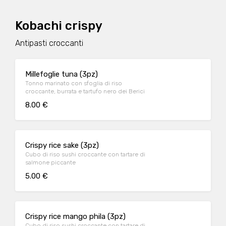
Kobachi crispy
Antipasti croccanti
Millefoglie tuna (3pz)
Tonno marinato con sfoglia di riso
croccante, burrata e tartufo nero dei Berici
8.00 €
Crispy rice sake (3pz)
Cubo di riso sushi croccante con tartare di
salmone piccante
5.00 €
Crispy rice mango phila (3pz)
Cubo di riso sushi croccante con tartare di