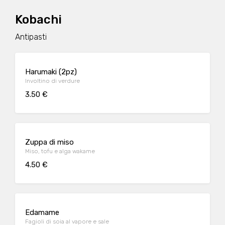
Kobachi
Antipasti
Harumaki (2pz)
Involtino di verdure
3.50 €
Zuppa di miso
Miso, tofu e alga wakame
4.50 €
Edamame
Fagioli di soia al vapore e sale