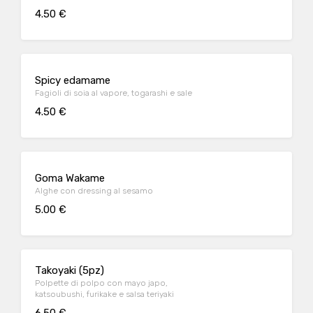
4.50 €
Spicy edamame
Fagioli di soia al vapore, togarashi e sale
4.50 €
Goma Wakame
Alghe con dressing al sesamo
5.00 €
Takoyaki (5pz)
Polpette di polpo con mayo japo,
katsoubushi, furikake e salsa teriyaki