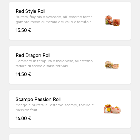
Red Style Roll
Burrata, fragola e avocado, all’ esterno tartar
gambre rosso di Mazara del Vallo e tartufo a
scaglie
15.50 €
Red Dragon Roll
Gambero in tempura e maionese, all’esterno
tartare di astice e salsa teriyaki
14.50 €
Scampo Passion Roll
Mango e burrata, all’esterno scampi, tobiko e
passion fruit
16.00 €