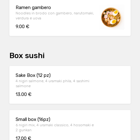
Ramen gambero
Noodles in brodo con gambero, narutomaki,
verdura e uova
9.00 €
Box sushi
Sake Box (12 pz)
4 nigiri salmone, 4 uramaki phila, 4 sashimi
salmone
13.00 €
Small box (16pz)
6 nigiri mix, 4 uramaki classico, 4 hosomaki e
2 gunkan
17.00 €