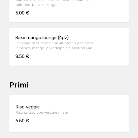
salmone, phila e mango
5.00 €
Sake mango lounge (4pz)
Involtino di salmone con all’interno gambero
in panko, mango, philadelphia e salsa teriyaki
8.50 €
Primi
Riso veggie
Riso saltato con verdure miste
6.50 €