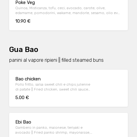
Poke Veg
Quinoa, Misticanza, tofu, ceci, avocado, carote, olive,
edamame, pomodorini, wakame, mandorle, sesamo, olio evo
e salsa teriyaki
10.90 €
Gua Bao
panini al vapore ripieni || filled steamed buns
Bao chicken
Pollo fritto, salsa sweet chili e chips julienne
di patate || Fried chicken, sweet chili sauce
and potato chips
5.00 €
Ebi Bao
Gambero in panko, maionese, teriyaki e
avocado || Fried panko shrimp, mayonaisse,