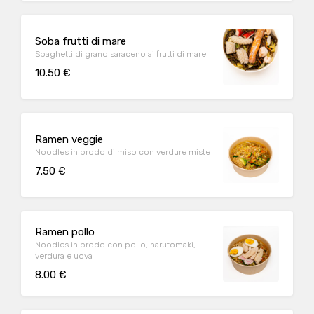
Soba frutti di mare
Spaghetti di grano saraceno ai frutti di mare
10.50 €
Ramen veggie
Noodles in brodo di miso con verdure miste
7.50 €
Ramen pollo
Noodles in brodo con pollo, narutomaki,
verdura e uova
8.00 €