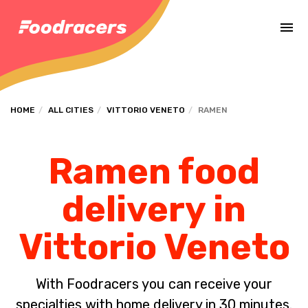
Complete the payment of the order in [missing %{deadline} value].
HOME
ALL CITIES
VITTORIO VENETO
RAMEN
Ramen food
delivery in
Vittorio Veneto
With Foodracers you can receive your
specialties with home delivery in 30 minutes.