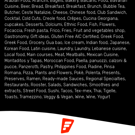
Arabian Food
,
Arancini
,
Bagels
,
Bakery
,
Balcanic Food
,
Bavarian
Cuisine
,
Beer
,
Bread
,
Breakfast
,
Breakfast
,
Brunch
,
Bubble Tea
,
Butcher
,
Ceste Natalizie
,
Cheese
,
Chinese food
,
Club Sandwich
,
Cocktail
,
Cold Cuts
,
Creole food
,
Crêpes
,
Cucina Georgiana
,
cupcakes
,
Desserts
,
Dolciumi
,
Ethnic Food
,
Fish
,
Flowers
,
Focaccia
,
Fresh pasta
,
Frico
,
Fries
,
Fruit and vegetables shop
,
Gastronomy
,
Gift ideas
,
Gluten Free AIC Certified
,
Greek Food
,
Greek Food
,
Grocery
,
Gua bao
,
Ice cream
,
Indian food
,
Japanese
,
Korean Food
,
Latin cuisine
,
Laundry
,
Laundry
,
Lebanese cuisine
,
Local food
,
Main courses
,
Meat
,
Meatballs
,
Mexican Cuisine
,
Montaditos y Tapas
,
Moroccan Food
,
Paella
,
panuozzi, calzoni &
pucce
,
Panzerotti
,
Pastry
,
Philippines Food
,
Piadine
,
Pinsa
Romana
,
Pizza
,
Plants and Flowers
,
Pokè
,
Polenta
,
Presents
,
Preserves
,
Ramen
,
Ready-made Sauces
,
Regional Specialties
,
Restaurants
,
Rooster
,
Salads
,
Sandwiches
,
Smoothies and
extracts
,
Street Food
,
Sushi
,
Tacos
,
Tex-mex
,
Thai
,
Tigelle
,
Toasts
,
Tramezzino
,
Veggy & Vegan
,
Wine
,
Wine
,
Yogurt