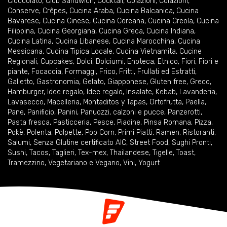
Cioccolato
,
Club Sandwich
,
Cocktail
,
Colazioni
,
Colazioni
,
Conserve
,
Crêpes
,
Cucina Araba
,
Cucina Balcanica
,
Cucina
Bavarese
,
Cucina Cinese
,
Cucina Coreana
,
Cucina Creola
,
Cucina
Filippina
,
Cucina Georgiana
,
Cucina Greca
,
Cucina Indiana
,
Cucina Latina
,
Cucina Libanese
,
Cucina Marocchina
,
Cucina
Messicana
,
Cucina Tipica Locale
,
Cucina Vietnamita
,
Cucine
Regionali
,
Cupcakes
,
Dolci
,
Dolciumi
,
Enoteca
,
Etnico
,
Fiori
,
Fiori e
piante
,
Focaccia
,
Formaggi
,
Frico
,
Fritti
,
Frullati ed Estratti
,
Galletto
,
Gastronomia
,
Gelato
,
Giapponese
,
Gluten free
,
Greco
,
Hamburger
,
Idee regalo
,
Idee regalo
,
Insalate
,
Kebab
,
Lavanderia
,
Lavasecco
,
Macelleria
,
Montaditos y Tapas
,
Ortofrutta
,
Paella
,
Pane
,
Panificio
,
Panini
,
Panuozzi, calzoni e pucce
,
Panzerotti
,
Pasta fresca
,
Pasticceria
,
Pesce
,
Piadine
,
Pinsa Romana
,
Pizza
,
Pokè
,
Polenta
,
Polpette
,
Pop Corn
,
Primi Piatti
,
Ramen
,
Ristoranti
,
Salumi
,
Senza Glutine certificato AIC
,
Street Food
,
Sughi Pronti
,
Sushi
,
Tacos
,
Taglieri
,
Tex-mex
,
Thailandese
,
Tigelle
,
Toast
,
Tramezzino
,
Vegetariano e Vegano
,
Vini
,
Yogurt