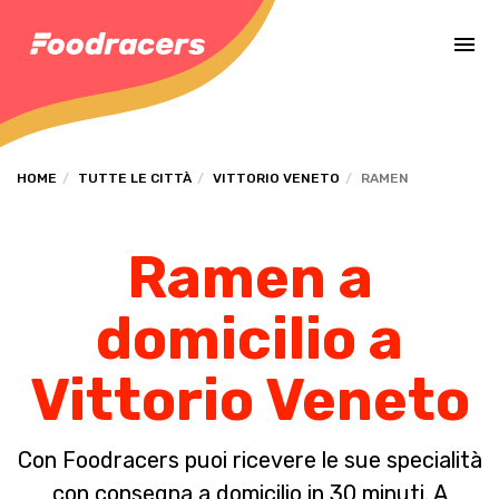
Completa il pagamento dell'ordine in [missing %{deadline} value].
HOME
TUTTE LE CITTÀ
VITTORIO VENETO
RAMEN
Ramen a
domicilio a
Vittorio Veneto
Con Foodracers puoi ricevere le sue specialità
con consegna a domicilio in 30 minuti. A