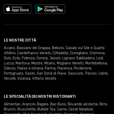
LE NOSTRE CITTÀ
Aviano
,
Bassano del Grappa
,
Belluno
,
Casale sul Sile e Quarto
d'Altino
,
Castelfranco Veneto
,
Cittadella
,
Conegliano
,
Cremona
,
Dolo
,
Este
,
Fidenza
,
Gorizia
,
Jesolo
,
Lignano Sabbiadoro
,
Lodi
,
Lucca
,
Mantova
,
Mestre
,
Mirano
,
Mogliano Veneto
,
Montebelluna
,
Oderzo
,
Paese e Istrana
,
Parma
,
Piacenza
,
Pordenone
,
Portogruaro
,
Sacile
,
San Donà di Piave
,
Sassuolo
,
Treviso
,
Udine
,
Vercelli
,
Vicenza
,
Vittorio Veneto
LE SPECIALITÀ DEI NOSTRI RISTORANTI
Alimentari
,
Arancini
,
Bagels
,
Bao Buns
,
Bevande alcoliche
,
Birre
,
Brunch
,
Bruschette
,
Bubble Tea
,
Carne
,
Ceste Natalizie
,