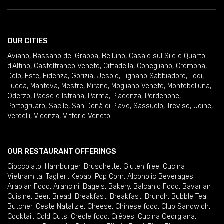
OUR CITIES
Aviano
,
Bassano del Grappa
,
Belluno
,
Casale sul Sile e Quarto
d'Altino
,
Castelfranco Veneto
,
Cittadella
,
Conegliano
,
Cremona
,
Dolo
,
Este
,
Fidenza
,
Gorizia
,
Jesolo
,
Lignano Sabbiadoro
,
Lodi
,
Lucca
,
Mantova
,
Mestre
,
Mirano
,
Mogliano Veneto
,
Montebelluna
,
Oderzo
,
Paese e Istrana
,
Parma
,
Piacenza
,
Pordenone
,
Portogruaro
,
Sacile
,
San Donà di Piave
,
Sassuolo
,
Treviso
,
Udine
,
Vercelli
,
Vicenza
,
Vittorio Veneto
OUR RESTAURANT OFFERINGS
Cioccolato
,
Hamburger
,
Bruschette
,
Gluten free
,
Cucina
Vietnamita
,
Taglieri
,
Kebab
,
Pop Corn
,
Alcoholic Beverages
,
Arabian Food
,
Arancini
,
Bagels
,
Bakery
,
Balcanic Food
,
Bavarian
Cuisine
,
Beer
,
Bread
,
Breakfast
,
Breakfast
,
Brunch
,
Bubble Tea
,
Butcher
,
Ceste Natalizie
,
Cheese
,
Chinese food
,
Club Sandwich
,
Cocktail
,
Cold Cuts
,
Creole food
,
Crêpes
,
Cucina Georgiana
,