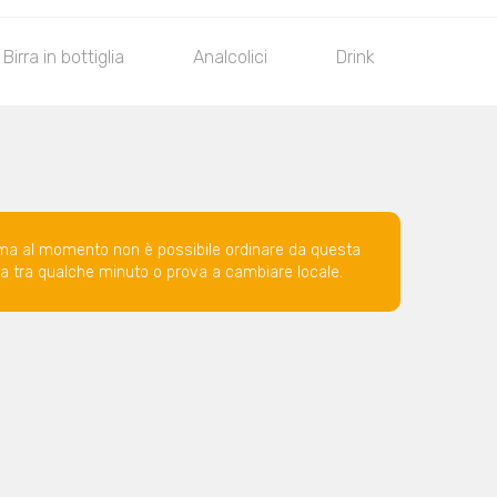
Birra in bottiglia
Analcolici
Drink
ma al momento non è possibile ordinare da questa
ova tra qualche minuto o prova a cambiare locale.