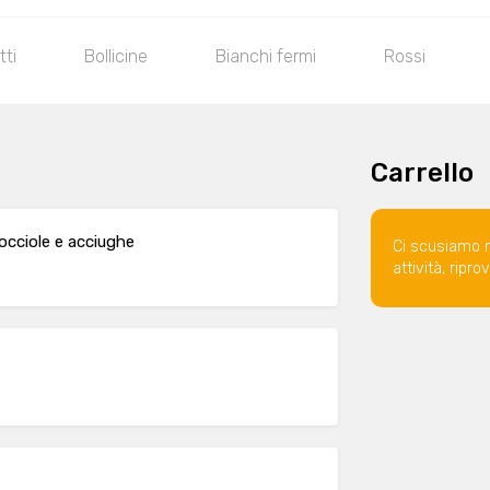
tti
Bollicine
Bianchi fermi
Rossi
Carrello
nocciole e acciughe
Ci scusiamo 
attività, ripr