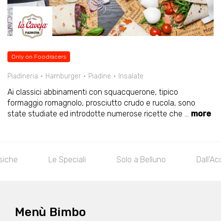
Only on Foodracers
Piadineria
Hamburger
Piadine
Insalate
Ai classici abbinamenti con squacquerone, tipico
formaggio romagnolo, prosciutto crudo e rucola, sono
state studiate ed introdotte numerose ricette che
...
more
siche
Le Speciali
Solo a Belluno
Dall'A
Menù Bimbo