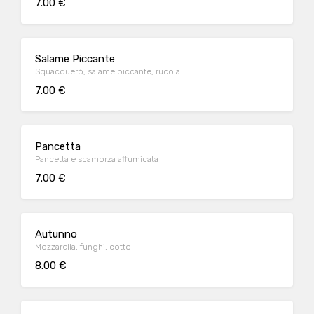
7.00 €
Salame Piccante
Squacquerò, salame piccante, rucola
7.00 €
Pancetta
Pancetta e scamorza affumicata
7.00 €
Autunno
Mozzarella, funghi, cotto
8.00 €