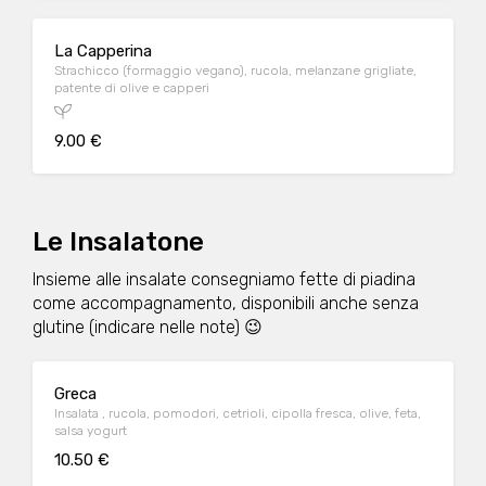
La Capperina
Strachicco (formaggio vegano), rucola, melanzane grigliate,
patente di olive e capperi
9.00 €
Le Insalatone
Insieme alle insalate consegniamo fette di piadina
come accompagnamento, disponibili anche senza
glutine (indicare nelle note) 😉
Greca
Insalata , rucola, pomodori, cetrioli, cipolla fresca, olive, feta,
salsa yogurt
10.50 €