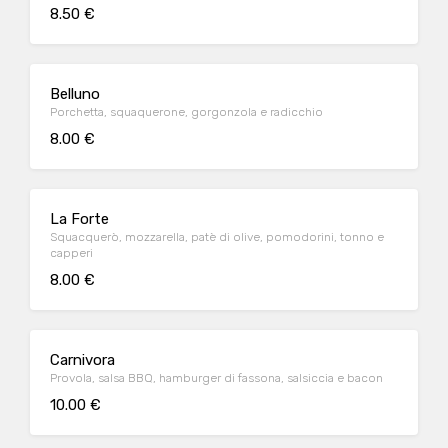
8.50 €
Belluno
Porchetta, squaquerone, gorgonzola e radicchio
8.00 €
La Forte
Squacquerò, mozzarella, patè di olive, pomodorini, tonno e
capperi
8.00 €
Carnivora
Provola, salsa BBQ, hamburger di fassona, salsiccia e bacon
10.00 €