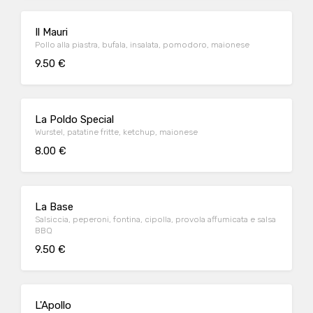
Il Mauri
Pollo alla piastra, bufala, insalata, pomodoro, maionese
9.50 €
La Poldo Special
Wurstel, patatine fritte, ketchup, maionese
8.00 €
La Base
Salsiccia, peperoni, fontina, cipolla, provola affumicata e salsa
BBQ
9.50 €
L'Apollo