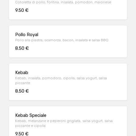
Cotoletta di pollo, fontina, insalata, pomodori, maionese
9.50 €
Pollo Royal
Pollo alla piastra, scamorza, bacon, insalata e salsa BBQ
8.50 €
Kebab
Kebab, insalata, pomodoro, cipolla, salsa yogurt, salsa
piccante
8.50 €
Kebab Speciale
Kebab, melanzane e peperoni grigliata, salsa yogurt, salsa
piccante e cipolla
9.50 €