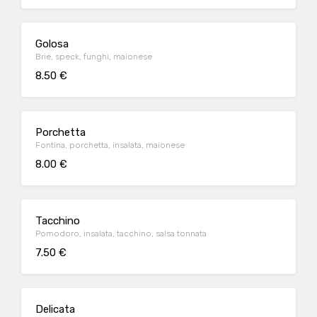
Golosa
Brie, speck, funghi, maionese
8.50 €
Porchetta
Fontina, porchetta, insalata, maionese
8.00 €
Tacchino
Pomodoro, insalata, tacchino, salsa tonnata
7.50 €
Delicata