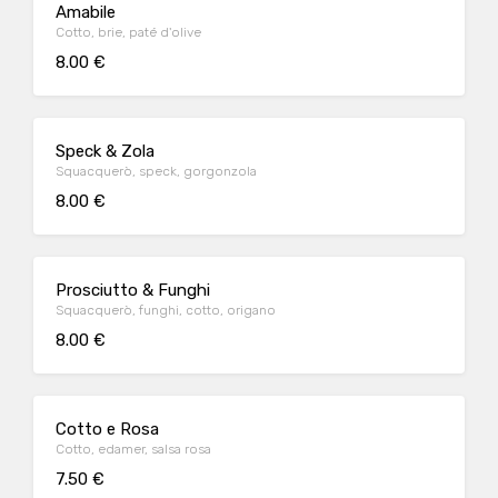
Amabile
Cotto, brie, paté d'olive
8.00 €
Speck & Zola
Squacquerò, speck, gorgonzola
8.00 €
Prosciutto & Funghi
Squacquerò, funghi, cotto, origano
8.00 €
Cotto e Rosa
Cotto, edamer, salsa rosa
7.50 €