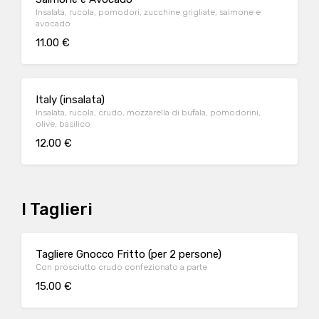
Insalata, rucola, pomodori, zucchine grigliate, salmone e
avocado
11.00 €
Italy (insalata)
Insalata, rucola, crudo, mozzarella di bufala, pomodorini,
olive, basilico
12.00 €
I Taglieri
Tagliere Gnocco Fritto (per 2 persone)
Con prosciutto crudo confezionato a parte
15.00 €