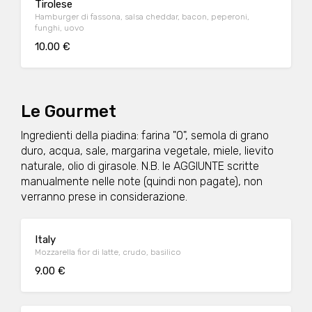
Tirolese
Hamburger di fassona, salsa cheddar, bacon, peperoni,
funghi, uovo
10.00 €
Le Gourmet
Ingredienti della piadina: farina "0", semola di grano
duro, acqua, sale, margarina vegetale, miele, lievito
naturale, olio di girasole. N.B. le AGGIUNTE scritte
manualmente nelle note (quindi non pagate), non
verranno prese in considerazione.
Italy
Mozzarella fior di latte, crudo, basilico
9.00 €