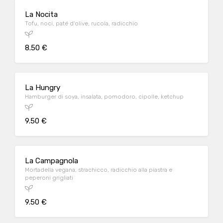
La Nocita
Tofu, noci, paté d'olive, rucola, radicchio
8.50 €
La Hungry
Hamburger di soya, insalata, pomodoro, cipolle, ketchup
9.50 €
La Campagnola
Mortadella vegana, strachicco, radicchio alla piastra e
peperoni grigliati
9.50 €