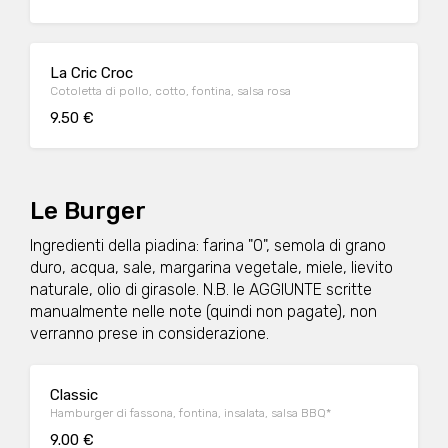
La Cric Croc
Cotoletta di pollo, cotto, fontina, salsa rosa
9.50 €
Le Burger
Ingredienti della piadina: farina "0", semola di grano
duro, acqua, sale, margarina vegetale, miele, lievito
naturale, olio di girasole. N.B. le AGGIUNTE scritte
manualmente nelle note (quindi non pagate), non
verranno prese in considerazione.
Classic
Hamburger di fassona, fontina, insalata, salsa BBQ*
9.00 €