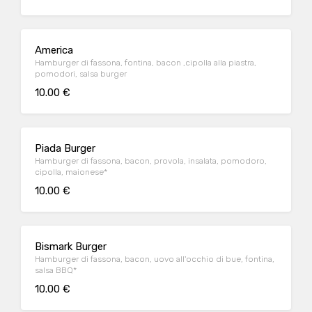
America
Hamburger di fassona, fontina, bacon ,cipolla alla piastra,
pomodori, salsa burger
10.00 €
Piada Burger
Hamburger di fassona, bacon, provola, insalata, pomodoro,
cipolla, maionese*
10.00 €
Bismark Burger
Hamburger di fassona, bacon, uovo all'occhio di bue, fontina,
salsa BBQ*
10.00 €