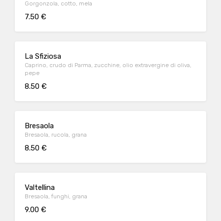
Gorgonzola, cotto, mela
7.50 €
La Sfiziosa
Caprino, crudo di Parma, zucchine, olio extravergine di oliva,
pepe
8.50 €
Bresaola
Bresaola, rucola, grana
8.50 €
Valtellina
Bresaola, funghi, grana
9.00 €