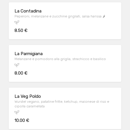
La Contadina
Peperoni, melanzane e zucchine grigliati, salsa harissa 🌶️
8.50 €
La Parmigiana
Melanzane e pomodoro alla griglia, strachicco e basilico
8.00 €
La Veg Poldo
Wurstel vegano, patatine fritte, ketchup, maionese di riso e
cipolla caramellata
10.00 €