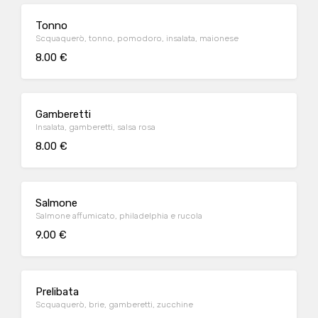
Tonno
Scquaquerò, tonno, pomodoro, insalata, maionese
8.00 €
Gamberetti
Insalata, gamberetti, salsa rosa
8.00 €
Salmone
Salmone affumicato, philadelphia e rucola
9.00 €
Prelibata
Scquaquerò, brie, gamberetti, zucchine