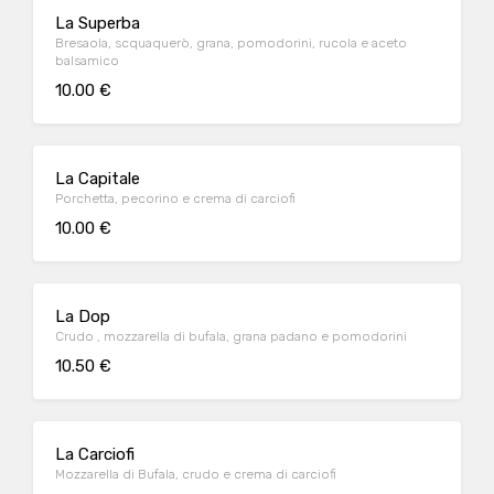
La Superba
Bresaola, scquaquerò, grana, pomodorini, rucola e aceto
balsamico
10.00 €
La Capitale
Porchetta, pecorino e crema di carciofi
10.00 €
La Dop
Crudo , mozzarella di bufala, grana padano e pomodorini
10.50 €
La Carciofi
Mozzarella di Bufala, crudo e crema di carciofi