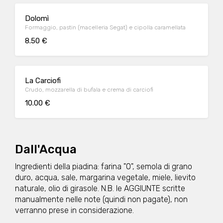
Dolomì
Formaggio, pastin (macelleria Segat) e cipolla caramellata
8.50 €
La Carciofi
Crudo, mozzarella di bufala e crema di carciofi
10.00 €
Dall'Acqua
Ingredienti della piadina: farina "0", semola di grano
duro, acqua, sale, margarina vegetale, miele, lievito
naturale, olio di girasole. N.B. le AGGIUNTE scritte
manualmente nelle note (quindi non pagate), non
verranno prese in considerazione.