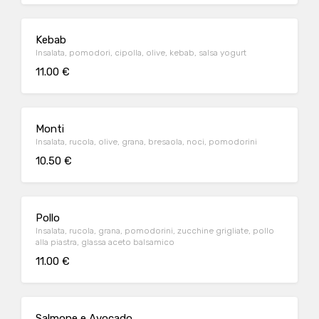
Kebab
Insalata, pomodori, cipolla, olive, kebab, salsa yogurt
11.00 €
Monti
Insalata, rucola, olive, grana, bresaola, noci, pomodorini
10.50 €
Pollo
Insalata, rucola, grana, pomodorini, zucchine grigliate, pollo
alla piastra, glassa aceto balsamico
11.00 €
Salmone e Avocado