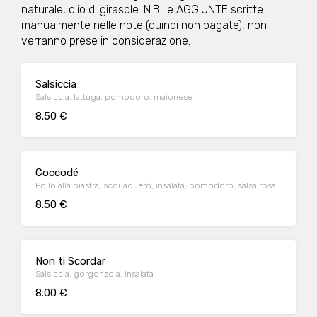
naturale, olio di girasole. N.B. le AGGIUNTE scritte
manualmente nelle note (quindi non pagate), non
verranno prese in considerazione.
Salsiccia
Salsiccia, lattuga, pomodoro, maionese
8.50 €
Coccodé
Pollo alla piastra, scquaquerò, insalata, pomodoro, salsa rosa
8.50 €
Non ti Scordar
Salsiccia, gorgonzola, insalata
8.00 €