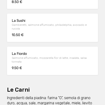
8.50 €
La Sushi
Gamberetti, salmone affumicato, philadelphia, avocado e
rucola
10.50 €
La Fiordo
Salmone affumicato, mozzarella fior di latte, insalata, salsa
tonnata
9.50 €
Le Carni
Ingredienti della piadina: farina "0", semola di grano
duro, acqua, sale, margarina vegetale, miele, lievito