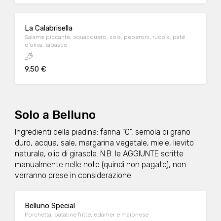
La Calabrisella
Salame piccante, squacquerò, zola, peperoni, rucola, paté
d'oliva, tabasco
9.50 €
Solo a Belluno
Ingredienti della piadina: farina "0", semola di grano
duro, acqua, sale, margarina vegetale, miele, lievito
naturale, olio di girasole. N.B. le AGGIUNTE scritte
manualmente nelle note (quindi non pagate), non
verranno prese in considerazione.
Belluno Special
Porchetta, patatine fritte, edamer e maionese