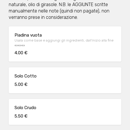
naturale, olio di girasole. N.B. le AGGIUNTE scritte
manualmente nelle note (quindi non pagate), non
verranno prese in considerazione.
Piadina vuota
Usala come base e aggiungi gli ingredienti, dall'inizio alla fine
🌯🌯🌯
4.00 €
Solo Cotto
5.00 €
Solo Crudo
5.50 €