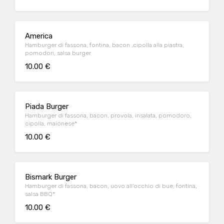
America
Hamburger di fassona, fontina, bacon ,cipolla alla piastra,
pomodori, salsa burger
10.00 €
Piada Burger
Hamburger di fassona, bacon, provola, insalata, pomodoro,
cipolla, maionese*
10.00 €
Bismark Burger
Hamburger di fassona, bacon, uovo all'occhio di bue, fontina,
salsa BBQ*
10.00 €