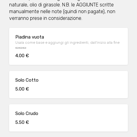
naturale, olio di girasole. N.B. le AGGIUNTE scritte
manualmente nelle note (quindi non pagate), non
verranno prese in considerazione.
Piadina vuota
Usala come base e aggiungi gli ingredienti, dall'inizio alla fine
🌯🌯🌯
4.00 €
Solo Cotto
5.00 €
Solo Crudo
5.50 €