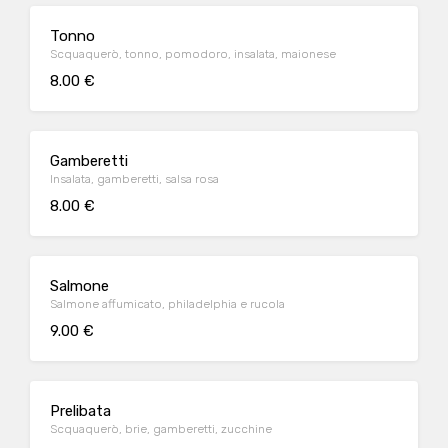
Tonno
Scquaquerò, tonno, pomodoro, insalata, maionese
8.00 €
Gamberetti
Insalata, gamberetti, salsa rosa
8.00 €
Salmone
Salmone affumicato, philadelphia e rucola
9.00 €
Prelibata
Scquaquerò, brie, gamberetti, zucchine