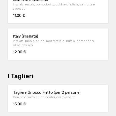
Insalata, rucola, pomodori, zucchine grigliate, salmone e
avocado
11.00 €
Italy (insalata)
Insalata, rucola, crudo, mozzarella di bufala, pomodorini,
olive, basilico
12.00 €
I Taglieri
Tagliere Gnocco Fritto (per 2 persone)
Con prosciutto crudo confezionato a parte
15.00 €