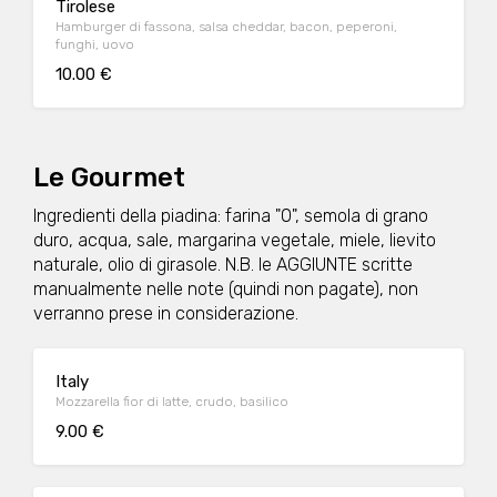
Tirolese
Hamburger di fassona, salsa cheddar, bacon, peperoni,
funghi, uovo
10.00 €
Le Gourmet
Ingredienti della piadina: farina "0", semola di grano
duro, acqua, sale, margarina vegetale, miele, lievito
naturale, olio di girasole. N.B. le AGGIUNTE scritte
manualmente nelle note (quindi non pagate), non
verranno prese in considerazione.
Italy
Mozzarella fior di latte, crudo, basilico
9.00 €