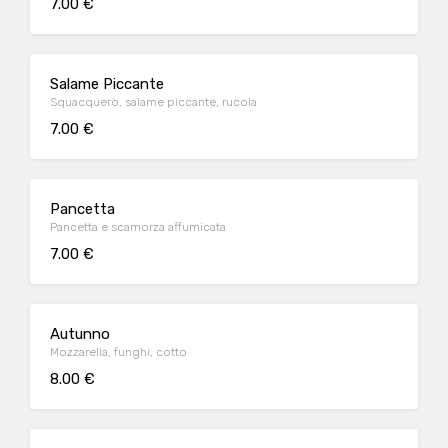
7.00 €
Salame Piccante
Squacquerò, salame piccante, rucola
7.00 €
Pancetta
Pancetta e scamorza affumicata
7.00 €
Autunno
Mozzarella, funghi, cotto
8.00 €