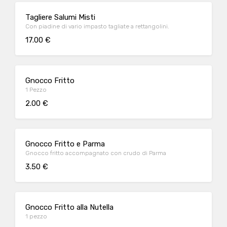
Tagliere Salumi Misti
Con piadine di vario impasto tagliate a rettangolini.
17.00 €
Gnocco Fritto
1 Pezzo
2.00 €
Gnocco Fritto e Parma
Gnocco fritto accompagnato con crudo di Parma
3.50 €
Gnocco Fritto alla Nutella
1 pezzo