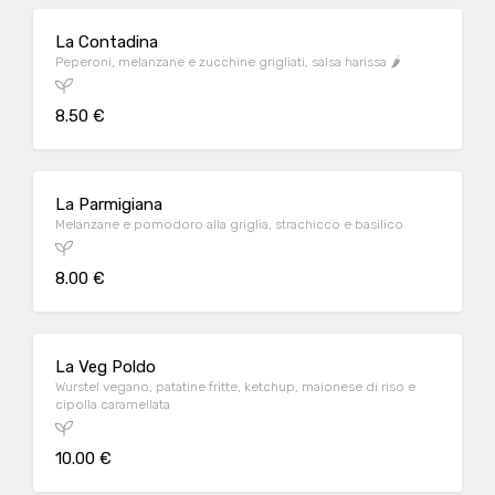
La Contadina
Peperoni, melanzane e zucchine grigliati, salsa harissa 🌶️
8.50 €
La Parmigiana
Melanzane e pomodoro alla griglia, strachicco e basilico
8.00 €
La Veg Poldo
Wurstel vegano, patatine fritte, ketchup, maionese di riso e
cipolla caramellata
10.00 €