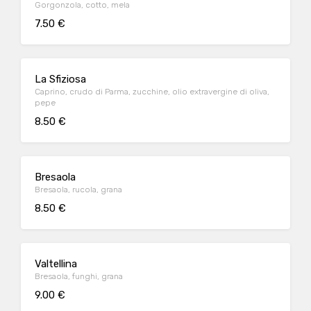
Gorgonzola, cotto, mela
7.50 €
La Sfiziosa
Caprino, crudo di Parma, zucchine, olio extravergine di oliva,
pepe
8.50 €
Bresaola
Bresaola, rucola, grana
8.50 €
Valtellina
Bresaola, funghi, grana
9.00 €