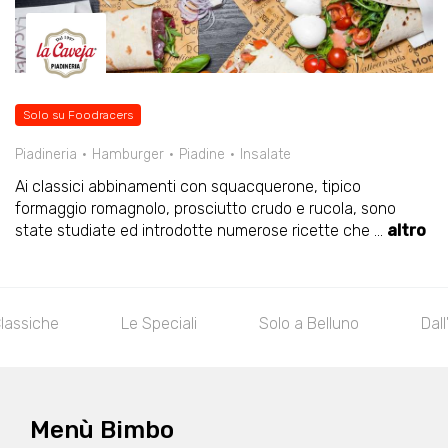
Solo su Foodracers
Piadineria
Hamburger
Piadine
Insalate
Ai classici abbinamenti con squacquerone, tipico
formaggio romagnolo, prosciutto crudo e rucola, sono
state studiate ed introdotte numerose ricette che
...
altro
eciali
Solo a Belluno
Dall'Acqua
Le Carn
Menù Bimbo