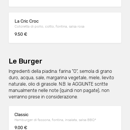
La Cric Croc
Cotoletta di pollo, cotto, fontina, salsa rosa
9.50 €
Le Burger
Ingredienti della piadina: farina "0", semola di grano
duro, acqua, sale, margarina vegetale, miele, lievito
naturale, olio di girasole. N.B. le AGGIUNTE scritte
manualmente nelle note (quindi non pagate), non
verranno prese in considerazione.
Classic
Hamburger di fassona, fontina, insalata, salsa BBQ*
9.00 €