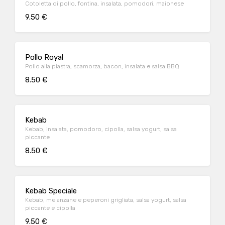
Cotoletta di pollo, fontina, insalata, pomodori, maionese
9.50 €
Pollo Royal
Pollo alla piastra, scamorza, bacon, insalata e salsa BBQ
8.50 €
Kebab
Kebab, insalata, pomodoro, cipolla, salsa yogurt, salsa
piccante
8.50 €
Kebab Speciale
Kebab, melanzane e peperoni grigliata, salsa yogurt, salsa
piccante e cipolla
9.50 €