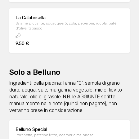
La Calabrisella
Salame piccante, squacquerò, zola, peperoni, rucola, paté
d'oliva, tabasco
9.50 €
Solo a Belluno
Ingredienti della piadina: farina "0", semola di grano
duro, acqua, sale, margarina vegetale, miele, lievito
naturale, olio di girasole. N.B. le AGGIUNTE scritte
manualmente nelle note (quindi non pagate), non
verranno prese in considerazione.
Belluno Special
Porchetta, patatine fritte, edamer e maionese