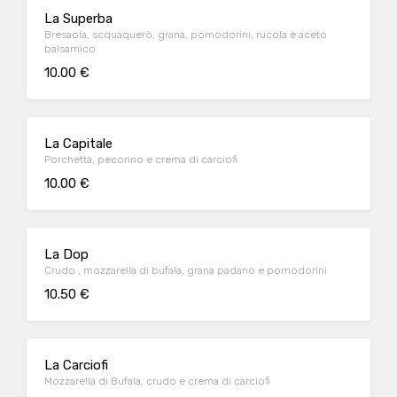
La Superba
Bresaola, scquaquerò, grana, pomodorini, rucola e aceto
balsamico
10.00 €
La Capitale
Porchetta, pecorino e crema di carciofi
10.00 €
La Dop
Crudo , mozzarella di bufala, grana padano e pomodorini
10.50 €
La Carciofi
Mozzarella di Bufala, crudo e crema di carciofi