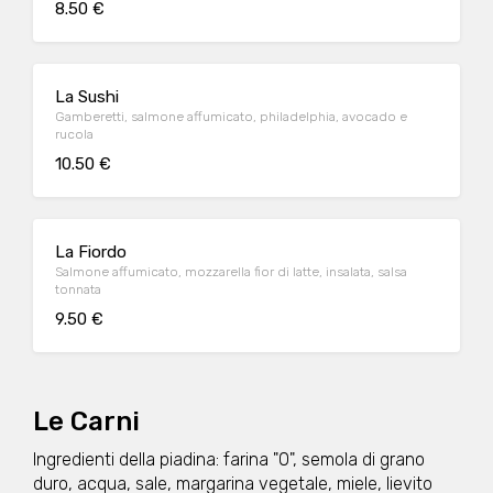
8.50 €
La Sushi
Gamberetti, salmone affumicato, philadelphia, avocado e
rucola
10.50 €
La Fiordo
Salmone affumicato, mozzarella fior di latte, insalata, salsa
tonnata
9.50 €
Le Carni
Ingredienti della piadina: farina "0", semola di grano
duro, acqua, sale, margarina vegetale, miele, lievito