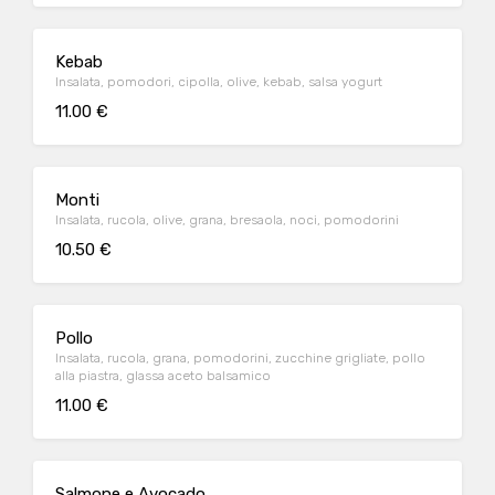
Kebab
Insalata, pomodori, cipolla, olive, kebab, salsa yogurt
11.00 €
Monti
Insalata, rucola, olive, grana, bresaola, noci, pomodorini
10.50 €
Pollo
Insalata, rucola, grana, pomodorini, zucchine grigliate, pollo
alla piastra, glassa aceto balsamico
11.00 €
Salmone e Avocado