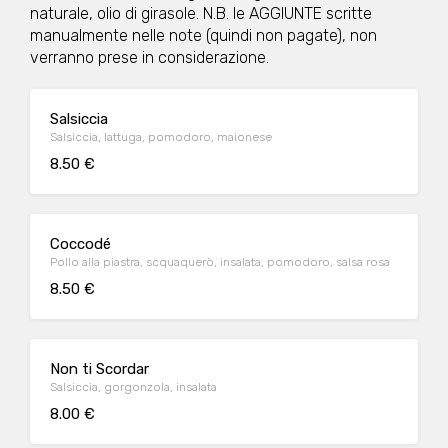
naturale, olio di girasole. N.B. le AGGIUNTE scritte
manualmente nelle note (quindi non pagate), non
verranno prese in considerazione.
Salsiccia
Salsiccia, lattuga, pomodoro, maionese
8.50 €
Coccodé
Pollo alla piastra, scquaquerò, insalata, pomodoro, salsa rosa
8.50 €
Non ti Scordar
Salsiccia, gorgonzola, insalata
8.00 €