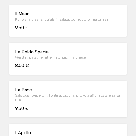
Il Mauri
Pollo alla piastra, bufala, insalata, pomodoro, maionese
9.50 €
La Poldo Special
Wurstel, patatine fritte, ketchup, maionese
8.00 €
La Base
Salsiccia, peperoni, fontina, cipolla, provola affumicata e salsa
BBQ
9.50 €
L'Apollo