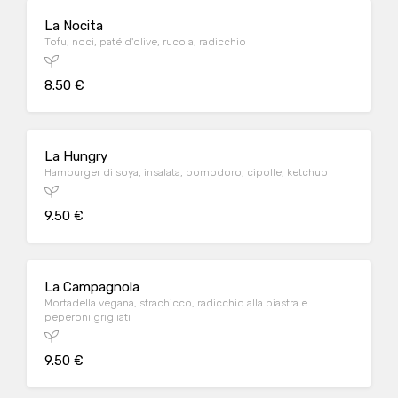
La Nocita
Tofu, noci, paté d'olive, rucola, radicchio
8.50 €
La Hungry
Hamburger di soya, insalata, pomodoro, cipolle, ketchup
9.50 €
La Campagnola
Mortadella vegana, strachicco, radicchio alla piastra e
peperoni grigliati
9.50 €