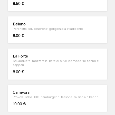
8.50 €
Belluno
Porchetta, squaquerone, gorgonzola e radicchio
8.00 €
La Forte
Squacquerò, mozzarella, patè di olive, pomodorini, tonno e
capperi
8.00 €
Carnivora
Provola, salsa BBQ, hamburger di fassona, salsiccia e bacon
10.00 €