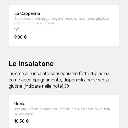
La Capperina
Strachicco (formaggio vegano), rucola, melanzane grigliate,
patente di olive e capperi
9.00 €
Le Insalatone
Insieme alle insalate consegniamo fette di piadina
come accompagnamento, disponibili anche senza
glutine (indicare nelle note) 😉
Greca
Insalata , rucola, pomodori, cetrioli, cipolla fresca, olive, feta,
salsa yogurt
10.50 €