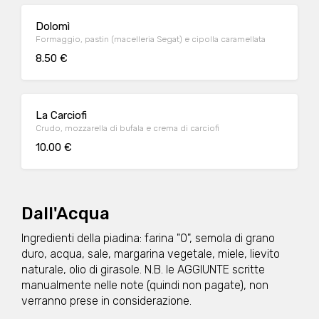
Dolomì
Formaggio, pastin (macelleria Segat) e cipolla caramellata
8.50 €
La Carciofi
Crudo, mozzarella di bufala e crema di carciofi
10.00 €
Dall'Acqua
Ingredienti della piadina: farina "0", semola di grano
duro, acqua, sale, margarina vegetale, miele, lievito
naturale, olio di girasole. N.B. le AGGIUNTE scritte
manualmente nelle note (quindi non pagate), non
verranno prese in considerazione.