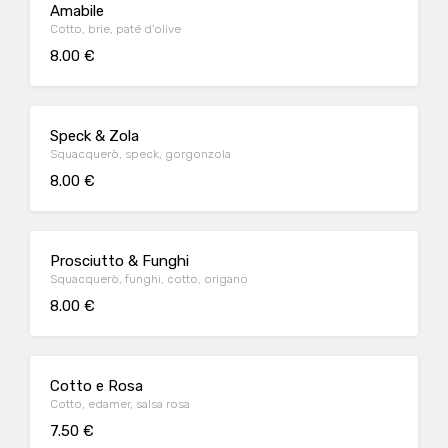
Amabile
Cotto, brie, paté d'olive
8.00 €
Speck & Zola
Squacquerò, speck, gorgonzola
8.00 €
Prosciutto & Funghi
Squacquerò, funghi, cotto, origano
8.00 €
Cotto e Rosa
Cotto, edamer, salsa rosa
7.50 €