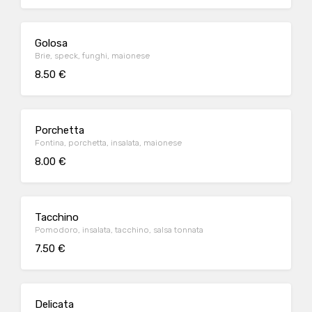
Golosa
Brie, speck, funghi, maionese
8.50 €
Porchetta
Fontina, porchetta, insalata, maionese
8.00 €
Tacchino
Pomodoro, insalata, tacchino, salsa tonnata
7.50 €
Delicata