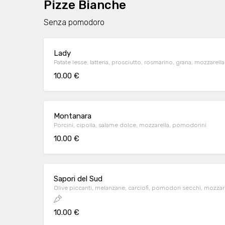
Pizze Bianche
Senza pomodoro
Lady
Patate lesse, latteria, prosciutto, rosmarino, grana, mozzarella
10.00 €
Montanara
Porcini, cipolla, salame dolce, mozzarella, pomodorini
10.00 €
Sapori del Sud
Olive piccanti, melanzane, carciofi, pomodori secchi, mozzar
10.00 €