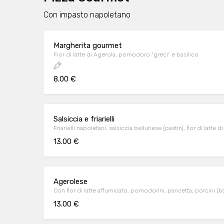
Con impasto napoletano
Margherita gourmet
Fior di latte di Agerola, pomodoro "greci" e basilico
8.00 €
Salsiccia e friarielli
Friarielli napoletani, salsiccia bellunese (pastin), fior di latte d
13.00 €
Agerolese
Con fior di latte affumicato, pomodorini, pancetta, porcini (b
13.00 €