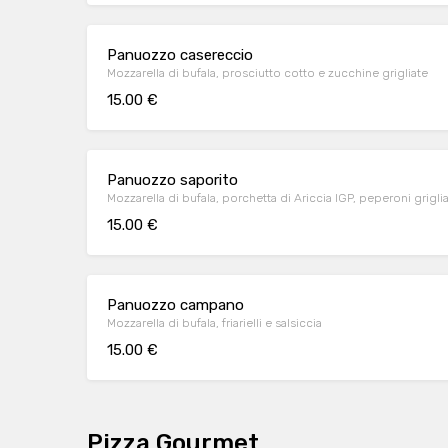
Panuozzo casereccio
Mozzarella di bufala, prosciutto cotto e zucchine grigliate
15.00 €
Panuozzo saporito
Mozzarella di bufala, porchetta di Ariccia IGP, peperon
15.00 €
Panuozzo campano
Mozzarella di bufala, friarielli e salsiccia
15.00 €
Pizza Gourmet