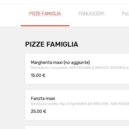
PIZZE FAMIGLIA
PANUOZZO!!!!
Piz
PIZZE FAMIGLIA
Margherita maxi (no aggiunte)
Pomodoro, mozzarella. NON POSSIBILE IMPASTO INTEGRAL
15.00 €
Farcita maxi
Farcitura a scelta: max 3 ingredienti DA INDICARE. NON P
25.00 €