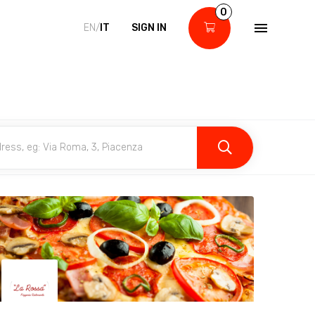
0
EN/
IT
SIGN IN