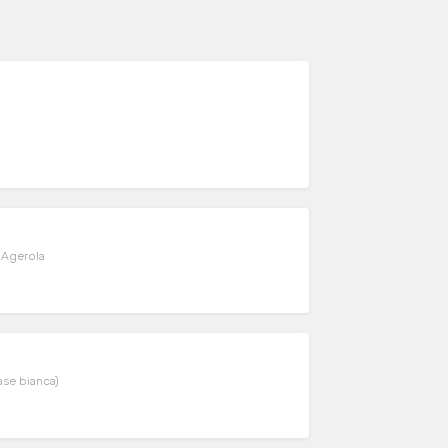
i Agerola
ase bianca)