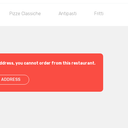
Pizze Classiche
Antipasti
Fritti
PRI
ddress, you cannot order from this restaurant.
 ADDRESS