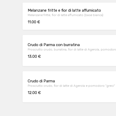
Melanzane fritte e fior di latte affumicato
Melanzane fritte, fior di latte affumicato (base bianca)
11.00 €
Crudo di Parma con burratina
Prosciutto crudo, burratina, fior di latte di Agerola, pomodor
13.00 €
Crudo di Parma
Prosciutto crudo, fior di latte di Agerola e pomodoro "greci"
12.00 €