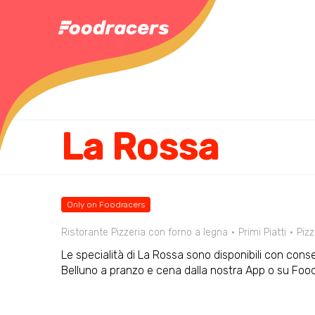
La Rossa
Only on Foodracers
Ristorante Pizzeria con forno a legna
Primi Piatti
Piz
Le specialità di La Rossa sono disponibili con conse
Belluno a pranzo e cena dalla nostra App o su Fo