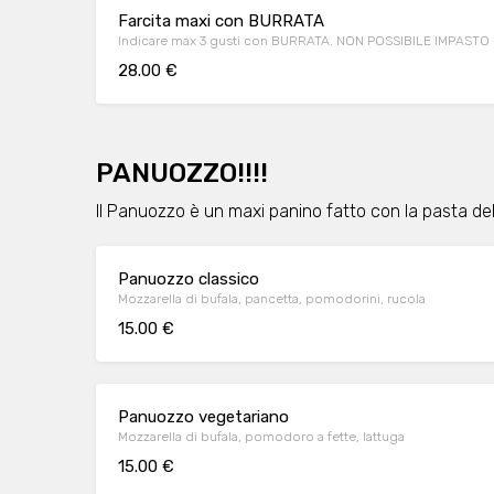
Farcita maxi con BURRATA
Indicare max 3 gusti con BURRATA. NON POSSIBILE IMPAS
28.00 €
PANUOZZO!!!!
Il Panuozzo è un maxi panino fatto con la pasta dell
Panuozzo classico
Mozzarella di bufala, pancetta, pomodorini, rucola
15.00 €
Panuozzo vegetariano
Mozzarella di bufala, pomodoro a fette, lattuga
15.00 €