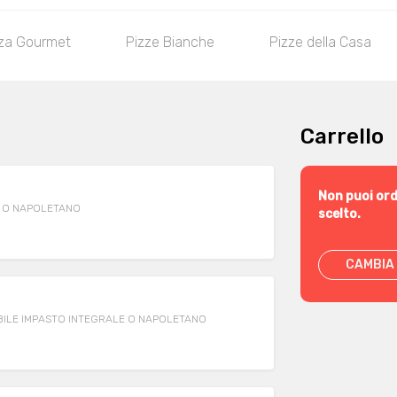
za Gourmet
Pizze Bianche
Pizze della Casa
Carrello
Non puoi ord
E O NAPOLETANO
scelto.
CAMBIA 
OSSIBILE IMPASTO INTEGRALE O NAPOLETANO