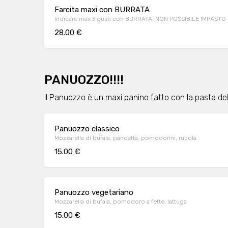
Farcita maxi con BURRATA
Indicare max 3 gusti con BURRATA. NON POSSIBILE IMPAS
28.00 €
PANUOZZO!!!!
Il Panuozzo è un maxi panino fatto con la pasta dell
Panuozzo classico
Mozzarella di bufala, pancetta, pomodorini, rucola
15.00 €
Panuozzo vegetariano
Mozzarella di bufala, pomodoro a fette, lattuga
15.00 €