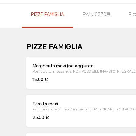
PIZZE FAMIGLIA
PANUOZZO!!!!
Piz
PIZZE FAMIGLIA
Margherita maxi (no aggiunte)
Pomodoro, mozzarella. NON POSSIBILE IMPASTO INTEGRAL
15.00 €
Farcita maxi
Farcitura a scelta: max 3 ingredienti DA INDICARE. NON P
25.00 €