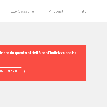
Pizze Classiche
Antipasti
Fritti
PRI
inare da questa attività con l'indirizzo che hai
INDIRIZZO