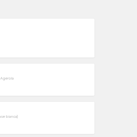
i Agerola
ase bianca)