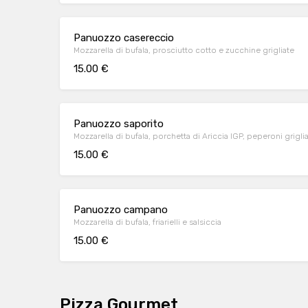
Panuozzo casereccio
Mozzarella di bufala, prosciutto cotto e zucchine grigliate
15.00 €
Panuozzo saporito
Mozzarella di bufala, porchetta di Ariccia IGP, peperon
15.00 €
Panuozzo campano
Mozzarella di bufala, friarielli e salsiccia
15.00 €
Pizza Gourmet