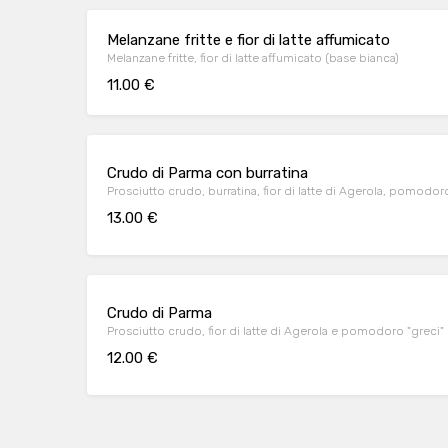
Melanzane fritte e fior di latte affumicato
Melanzane fritte, fior di latte affumicato (base bianca)
11.00 €
Crudo di Parma con burratina
Prosciutto crudo, burratina, fior di latte di Agerola, pomodor
13.00 €
Crudo di Parma
Prosciutto crudo, fior di latte di Agerola e pomodoro "greci"
12.00 €