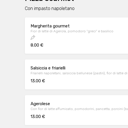
Con impasto napoletano
Margherita gourmet
Fior di latte di Agerola, pomodoro "greci" e basilico
8.00 €
Salsiccia e friarielli
Friarielli napoletani, salsiccia bellunese (pastin), fior di latte d
13.00 €
Agerolese
Con fior di latte affumicato, pomodorini, pancetta, porcini (b
13.00 €