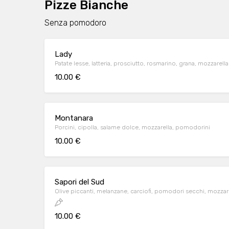
Pizze Bianche
Senza pomodoro
Lady
Patate lesse, latteria, prosciutto, rosmarino, grana, mozzarella
10.00 €
Montanara
Porcini, cipolla, salame dolce, mozzarella, pomodorini
10.00 €
Sapori del Sud
Olive piccanti, melanzane, carciofi, pomodori secchi, mozzar
10.00 €