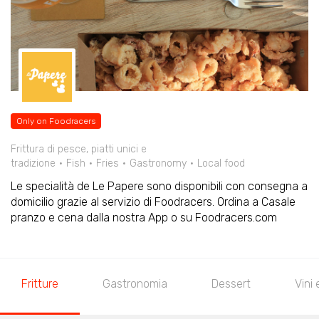
Only on Foodracers
Frittura di pesce, piatti unici e
tradizione
Fish
Fries
Gastronomy
Local food
Le specialità de Le Papere sono disponibili con consegna a
domicilio grazie al servizio di Foodracers. Ordina a Casale
pranzo e cena dalla nostra App o su Foodracers.com
Fritture
Gastronomia
Dessert
Vini