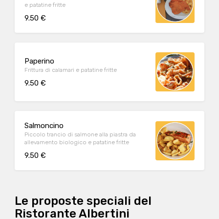
e patatine fritte
9.50 €
Paperino
Frittura di calamari e patatine fritte
9.50 €
Salmoncino
Piccolo trancio di salmone alla piastra da
allevamento biologico e patatine fritte
9.50 €
Le proposte speciali del
Ristorante Albertini