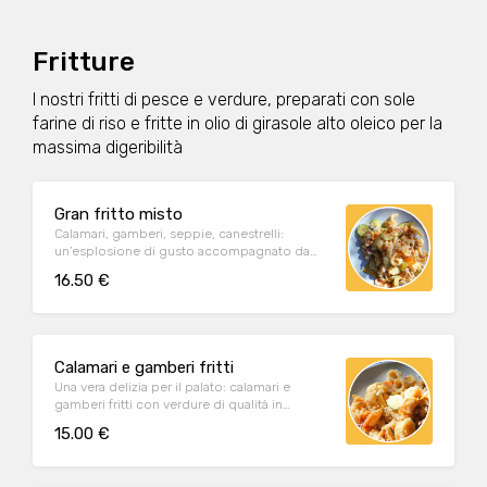
Fritture
I nostri fritti di pesce e verdure, preparati con sole
farine di riso e fritte in olio di girasole alto oleico per la
massima digeribilità
Gran fritto misto
Calamari, gamberi, seppie, canestrelli:
un’esplosione di gusto accompagnato da
verdure di qualità pastellate e polenta.
16.50 €
Calamari e gamberi fritti
Una vera delizia per il palato: calamari e
gamberi fritti con verdure di qualità in
pastella e polenta.
15.00 €