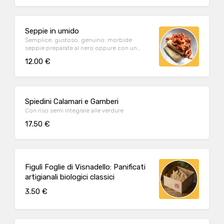
Seppie in umido
Semplice, gustoso, genuino: morbide
seppie preparate al nero oppure con un
dolce sugo al pomodoro.
12.00 €
Spiedini Calamari e Gamberi
Con riso semi integrale alle verdure
17.50 €
Figulì Foglie di Visnadello: Panificati
artigianali biologici classici
3.50 €