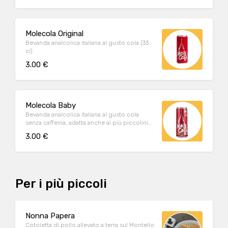
Molecola Original
Bevanda analcolica italiana al gusto cola (33
cl)
3.00 €
Molecola Baby
Bevanda analcolica italiana al gusto cola
senza caffeina, adatta anche ai più piccolini
(250 ml)
3.00 €
Per i più piccoli
Nonna Papera
Cotoletta di pollo allevato a terra sul Montello