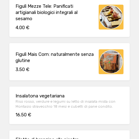
Figulì Mezze Tele: Panificati
artigianali biologici integrali al
sesamo
4.00 €
Figulì Mais Corn: naturalmente senza
glutine
3.50 €
Insalatona vegetariana
Riso rosso, verdure e legumi su letto di insalata mista con
Montasio stravecchio 18 mesi e cubetti di pane condito.
16.50 €