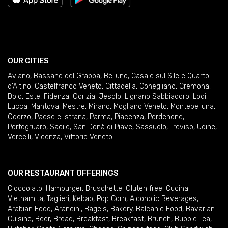
OUR CITIES
Aviano
,
Bassano del Grappa
,
Belluno
,
Casale sul Sile e Quarto
d'Altino
,
Castelfranco Veneto
,
Cittadella
,
Conegliano
,
Cremona
,
Dolo
,
Este
,
Fidenza
,
Gorizia
,
Jesolo
,
Lignano Sabbiadoro
,
Lodi
,
Lucca
,
Mantova
,
Mestre
,
Mirano
,
Mogliano Veneto
,
Montebelluna
,
Oderzo
,
Paese e Istrana
,
Parma
,
Piacenza
,
Pordenone
,
Portogruaro
,
Sacile
,
San Donà di Piave
,
Sassuolo
,
Treviso
,
Udine
,
Vercelli
,
Vicenza
,
Vittorio Veneto
OUR RESTAURANT OFFERINGS
Cioccolato
,
Hamburger
,
Bruschette
,
Gluten free
,
Cucina
Vietnamita
,
Taglieri
,
Kebab
,
Pop Corn
,
Alcoholic Beverages
,
Arabian Food
,
Arancini
,
Bagels
,
Bakery
,
Balcanic Food
,
Bavarian
Cuisine
,
Beer
,
Bread
,
Breakfast
,
Breakfast
,
Brunch
,
Bubble Tea
,