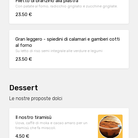
Filetto di branzino alla piastra
Con patate al forno, radicchio grigliato e zucchine grigliate.
23.50 €
Gran leggero - spiedini di calamari e gamberi cotti
al forno
Su letto di riso semi integrale alle verdure e legumi
23.50 €
Dessert
Le nostre proposte dolci
Il nostro tiramisù
Uova, caffè di moka e cacao amaro per un
tiramisù che fa miracoli.
4.50 €