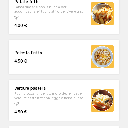
Patate fritte
Patate rustiche con la buccia per
accompagnare i tuoi piatti o per vivere un
piccolo momento di piacere.
4.00 €
Polenta Fritta
4.50 €
Verdure pastella
Fuori croccanti, dentro morbide: le nostre
verdure pastellate con leggera farina di riso
piacciono a grandi e bambini!
4.50 €