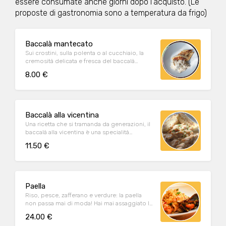
essere consumate anche giorni dopo l'acquisto. (Le
proposte di gastronomia sono a temperatura da frigo)
Baccalà mantecato
Sui crostini, sulla polenta o al cucchiaio, la
cremosità delicata e fresca del baccalà
mantecato, preparato secondo tradizione.
8.00 €
Baccalà alla vicentina
Una ricetta che si tramanda da generazioni, il
baccalà alla vicentina è una specialità
morbida e dal gusto inconfondibile.
11.50 €
Paella
Riso, pesce, zafferano e verdure: la paella
non passa mai di moda! Hai mai assaggiato la
nostra?
24.00 €