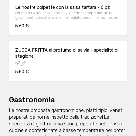
Le nostre polpette con la salsa tartara - 6 pz
Ottime da stuzzicare all'aperitivo: sfiziose polpettine ai tre
gusti: ceci, spinaci e rosmarino- patate, zucchine, pomodoro
e basilico - melanzane e menta
5.60 €
ZUCCA FRITTA al profumo di salvia - specialità di
stagione!
5.50 €
Gastronomia
Le nostre proposte gastronomiche, piatti tipici veneti
preparati da noi nel rispetto della tradizione! Le
specialità di gastronomia sono preparate nelle nostre
cucine e confezionate a basse temperature per poter