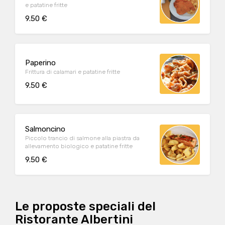
e patatine fritte
9.50 €
Paperino
Frittura di calamari e patatine fritte
9.50 €
Salmoncino
Piccolo trancio di salmone alla piastra da
allevamento biologico e patatine fritte
9.50 €
Le proposte speciali del
Ristorante Albertini