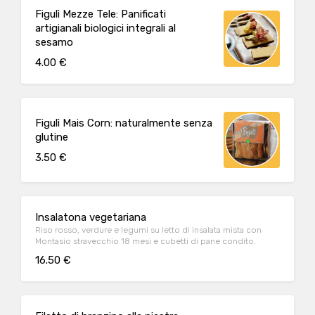
Figulì Mezze Tele: Panificati
artigianali biologici integrali al
sesamo
4.00 €
Figulì Mais Corn: naturalmente senza
glutine
3.50 €
Insalatona vegetariana
Riso rosso, verdure e legumi su letto di insalata mista con
Montasio stravecchio 18 mesi e cubetti di pane condito.
16.50 €