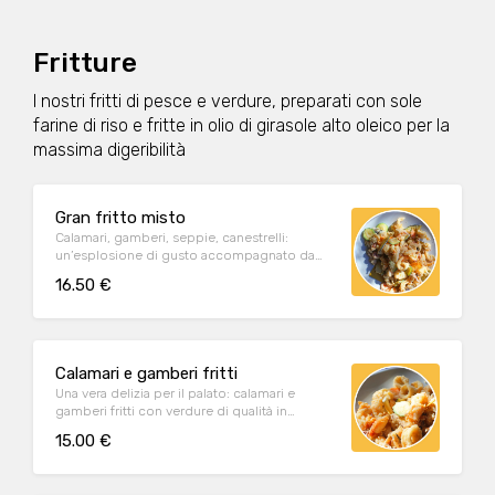
Fritture
I nostri fritti di pesce e verdure, preparati con sole
farine di riso e fritte in olio di girasole alto oleico per la
massima digeribilità
Gran fritto misto
Calamari, gamberi, seppie, canestrelli:
un’esplosione di gusto accompagnato da
verdure di qualità pastellate e polenta.
16.50 €
Calamari e gamberi fritti
Una vera delizia per il palato: calamari e
gamberi fritti con verdure di qualità in
pastella e polenta.
15.00 €