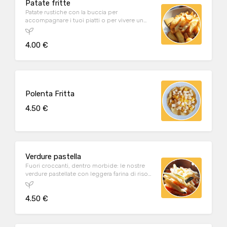
Patate fritte
Patate rustiche con la buccia per
accompagnare i tuoi piatti o per vivere un
piccolo momento di piacere.
4.00 €
Polenta Fritta
4.50 €
Verdure pastella
Fuori croccanti, dentro morbide: le nostre
verdure pastellate con leggera farina di riso
piacciono a grandi e bambini!
4.50 €