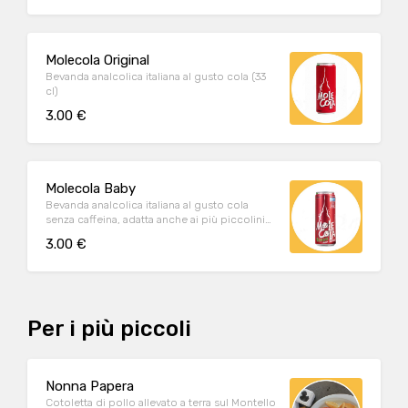
Molecola Original
Bevanda analcolica italiana al gusto cola (33
cl)
3.00 €
Molecola Baby
Bevanda analcolica italiana al gusto cola
senza caffeina, adatta anche ai più piccolini
(250 ml)
3.00 €
Per i più piccoli
Nonna Papera
Cotoletta di pollo allevato a terra sul Montello