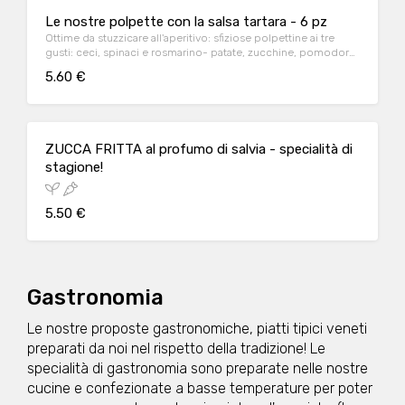
Le nostre polpette con la salsa tartara - 6 pz
Ottime da stuzzicare all'aperitivo: sfiziose polpettine ai tre
gusti: ceci, spinaci e rosmarino- patate, zucchine, pomodoro
e basilico - melanzane e menta
5.60 €
ZUCCA FRITTA al profumo di salvia - specialità di
stagione!
5.50 €
Gastronomia
Le nostre proposte gastronomiche, piatti tipici veneti
preparati da noi nel rispetto della tradizione! Le
specialità di gastronomia sono preparate nelle nostre
cucine e confezionate a basse temperature per poter