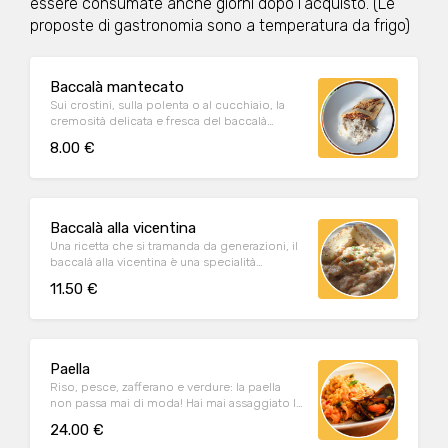
essere consumate anche giorni dopo l'acquisto. (Le
proposte di gastronomia sono a temperatura da frigo)
Baccalà mantecato
Sui crostini, sulla polenta o al cucchiaio, la
cremosità delicata e fresca del baccalà
mantecato, preparato secondo tradizione.
8.00 €
Baccalà alla vicentina
Una ricetta che si tramanda da generazioni, il
baccalà alla vicentina è una specialità
morbida e dal gusto inconfondibile.
11.50 €
Paella
Riso, pesce, zafferano e verdure: la paella
non passa mai di moda! Hai mai assaggiato la
nostra?
24.00 €