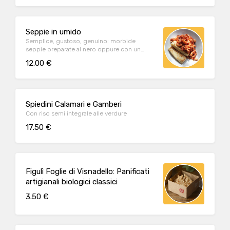
Seppie in umido
Semplice, gustoso, genuino: morbide
seppie preparate al nero oppure con un
dolce sugo al pomodoro.
12.00 €
Spiedini Calamari e Gamberi
Con riso semi integrale alle verdure
17.50 €
Figulì Foglie di Visnadello: Panificati
artigianali biologici classici
3.50 €