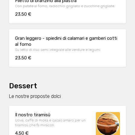
Filetto di branzino alla piastra
Con patate al forno, radicchio grigliato e zucchine grigliate.
23.50 €
Gran leggero - spiedini di calamari e gamberi cotti
al forno
Su letto di riso semi integrale alle verdure e legumi
23.50 €
Dessert
Le nostre proposte dolci
Il nostro tiramisù
Uova, caffè di moka e cacao amaro per un
tiramisù che fa miracoli.
4.50 €