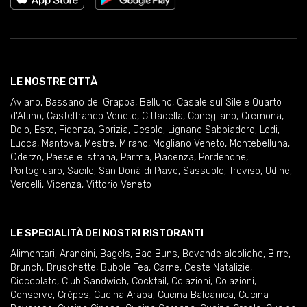
LE NOSTRE CITTÀ
Aviano
,
Bassano del Grappa
,
Belluno
,
Casale sul Sile e Quarto
d'Altino
,
Castelfranco Veneto
,
Cittadella
,
Conegliano
,
Cremona
,
Dolo
,
Este
,
Fidenza
,
Gorizia
,
Jesolo
,
Lignano Sabbiadoro
,
Lodi
,
Lucca
,
Mantova
,
Mestre
,
Mirano
,
Mogliano Veneto
,
Montebelluna
,
Oderzo
,
Paese e Istrana
,
Parma
,
Piacenza
,
Pordenone
,
Portogruaro
,
Sacile
,
San Donà di Piave
,
Sassuolo
,
Treviso
,
Udine
,
Vercelli
,
Vicenza
,
Vittorio Veneto
LE SPECIALITÀ DEI NOSTRI RISTORANTI
Alimentari
,
Arancini
,
Bagels
,
Bao Buns
,
Bevande alcoliche
,
Birre
,
Brunch
,
Bruschette
,
Bubble Tea
,
Carne
,
Ceste Natalizie
,
Cioccolato
,
Club Sandwich
,
Cocktail
,
Colazioni
,
Colazioni
,
Conserve
,
Crêpes
,
Cucina Araba
,
Cucina Balcanica
,
Cucina