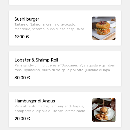
Sushi burger
Tartare di Salmone, crema di avocado,
mandorle, sesamo, buns di riso crisp, salsa
ponzu. Piselli al wasabi e chips di tubero
19.00 €
Lobster & Shrimp Roll
Pane sandwich multicereale “Boccanegra”, aragosta e gamberi
rossi, spinacino, burro di malga, cipollotto, julienne di rapa
rossa e mayo al limone. Chips di tuberi
30.00 €
Hamburger di Angus
Pane al lievito madre, hamburger di Angus,
composta di cipolla di Tropea, crema cacio
e pepe, spinacino. Chips di tuberi
20.00 €