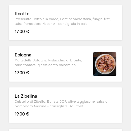
Il cotto
Prosciutto Cotto alla brace, Fontina Valdostana, funghi fritti,
salsa Pomodoro Nasone - consigliata in pala
17.00 €
Bologna
Mortadella Bologna, Pistacchio di Bronte,
salsa tonnata, glassa aceto balsamico,
burrata di Murgia - consigliata in padellino
19.00 €
La Zibellina
Culatello di Zibello, Burrata DOP, olive taggiasche, salsa di
pomodoro Nasone - consigliata Gourmet
19.00 €