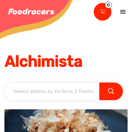
0
Alchimista