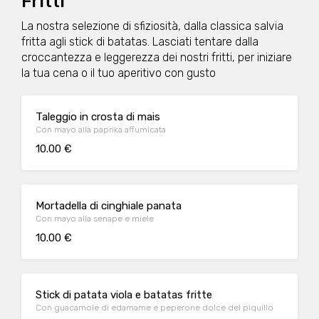
Fritti
La nostra selezione di sfiziosità, dalla classica salvia
fritta agli stick di batatas. Lasciati tentare dalla
croccantezza e leggerezza dei nostri fritti, per iniziare
la tua cena o il tuo aperitivo con gusto
Taleggio in crosta di mais
Con mayo alla paprika affumicata
10.00 €
Mortadella di cinghiale panata
Con mayo alla senape e miele
10.00 €
Stick di patata viola e batatas fritte
Con guacamole di edamame e peperone dolce del piquillo