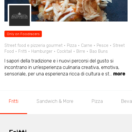
Only on Foodracers
Street food e pizzeria gourmet
Pizza
Carne
Pesce
Street
Food
Fritti
Hamburger
Cocktail
Birre
Bao Buns
I sapori della tradizione e i nuovi percorsi del gusto si
incontrano in un’esperienza culinaria creativa, emotiva,
sensoriale, per una esperienza ricca di cultura e st
...
more
Fritti
Sandwich & More
Pizza
Beva