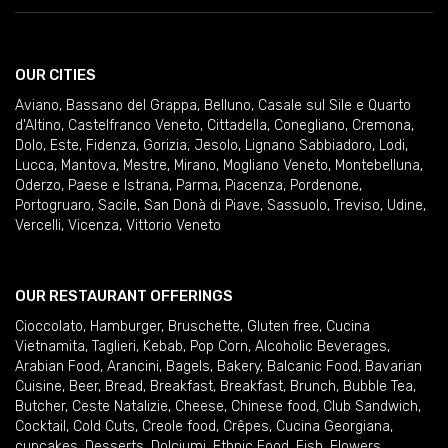
OUR CITIES
Aviano
,
Bassano del Grappa
,
Belluno
,
Casale sul Sile e Quarto
d'Altino
,
Castelfranco Veneto
,
Cittadella
,
Conegliano
,
Cremona
,
Dolo
,
Este
,
Fidenza
,
Gorizia
,
Jesolo
,
Lignano Sabbiadoro
,
Lodi
,
Lucca
,
Mantova
,
Mestre
,
Mirano
,
Mogliano Veneto
,
Montebelluna
,
Oderzo
,
Paese e Istrana
,
Parma
,
Piacenza
,
Pordenone
,
Portogruaro
,
Sacile
,
San Donà di Piave
,
Sassuolo
,
Treviso
,
Udine
,
Vercelli
,
Vicenza
,
Vittorio Veneto
OUR RESTAURANT OFFERINGS
Cioccolato
,
Hamburger
,
Bruschette
,
Gluten free
,
Cucina
Vietnamita
,
Taglieri
,
Kebab
,
Pop Corn
,
Alcoholic Beverages
,
Arabian Food
,
Arancini
,
Bagels
,
Bakery
,
Balcanic Food
,
Bavarian
Cuisine
,
Beer
,
Bread
,
Breakfast
,
Breakfast
,
Brunch
,
Bubble Tea
,
Butcher
,
Ceste Natalizie
,
Cheese
,
Chinese food
,
Club Sandwich
,
Cocktail
,
Cold Cuts
,
Creole food
,
Crêpes
,
Cucina Georgiana
,
cupcakes
,
Desserts
,
Dolciumi
,
Ethnic Food
,
Fish
,
Flowers
,