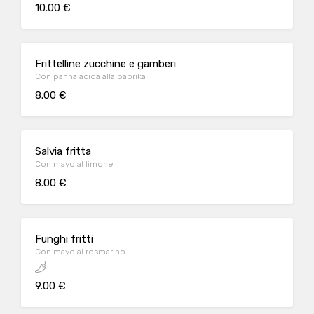
10.00 €
Frittelline zucchine e gamberi
Con panna acida alla paprika
8.00 €
Salvia fritta
Con mayo al limone
8.00 €
Funghi fritti
Con mayo al rosmarino
9.00 €