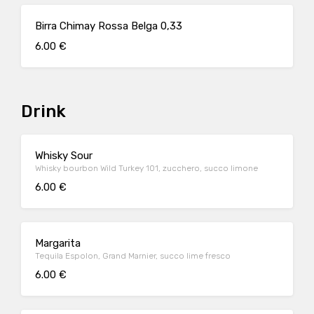
Birra Chimay Rossa Belga 0,33
6.00 €
Drink
Whisky Sour
Whisky bourbon Wild Turkey 101, zucchero, succo limone
6.00 €
Margarita
Tequila Espolon, Grand Marnier, succo lime fresco
6.00 €