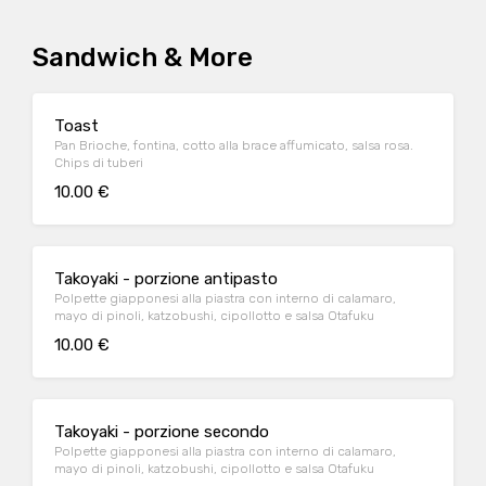
Sandwich & More
Toast
Pan Brioche, fontina, cotto alla brace affumicato, salsa rosa.
Chips di tuberi
10.00 €
Takoyaki - porzione antipasto
Polpette giapponesi alla piastra con interno di calamaro,
mayo di pinoli, katzobushi, cipollotto e salsa Otafuku
10.00 €
Takoyaki - porzione secondo
Polpette giapponesi alla piastra con interno di calamaro,
mayo di pinoli, katzobushi, cipollotto e salsa Otafuku