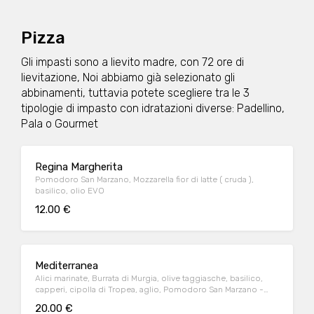
Pizza
Gli impasti sono a lievito madre, con 72 ore di
lievitazione, Noi abbiamo già selezionato gli
abbinamenti, tuttavia potete scegliere tra le 3
tipologie di impasto con idratazioni diverse: Padellino,
Pala o Gourmet
Regina Margherita
Pomodoro San Marzano, Mozzarella fior di latte ( cruda ),
basilico, olio EVO
12.00 €
Mediterranea
Alici marinate, Burrata di Murgia, olive taggiasche, basilico,
capperi, cipolla di Tropea, aglio, Pomodoro San Marzano -
consigliata in Gourmet
20.00 €