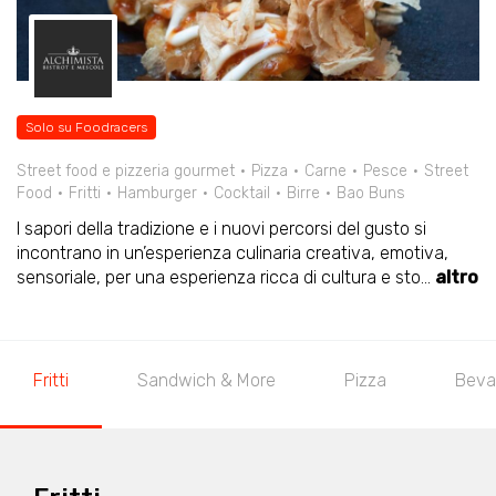
Solo su Foodracers
Street food e pizzeria gourmet
Pizza
Carne
Pesce
Street
Food
Fritti
Hamburger
Cocktail
Birre
Bao Buns
I sapori della tradizione e i nuovi percorsi del gusto si
incontrano in un’esperienza culinaria creativa, emotiva,
sensoriale, per una esperienza ricca di cultura e sto
...
altro
Fritti
Sandwich & More
Pizza
Beva