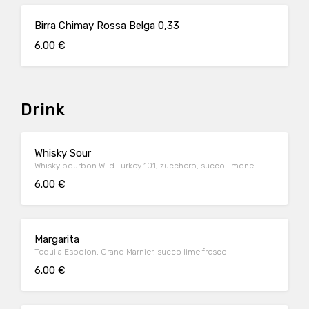
Birra Chimay Rossa Belga 0,33
6.00 €
Drink
Whisky Sour
Whisky bourbon Wild Turkey 101, zucchero, succo limone
6.00 €
Margarita
Tequila Espolon, Grand Marnier, succo lime fresco
6.00 €