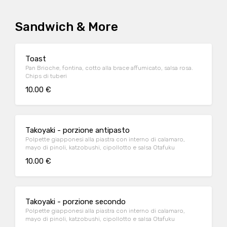
Sandwich & More
Toast
Pan Brioche, fontina, cotto alla brace affumicato, salsa rosa.
Chips di tuberi
10.00 €
Takoyaki - porzione antipasto
Polpette giapponesi alla piastra con interno di calamaro,
mayo di pinoli, katzobushi, cipollotto e salsa Otafuku
10.00 €
Takoyaki - porzione secondo
Polpette giapponesi alla piastra con interno di calamaro,
mayo di pinoli, katzobushi, cipollotto e salsa Otafuku