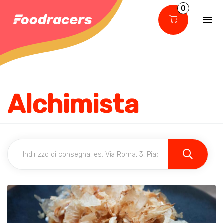
0
Alchimista