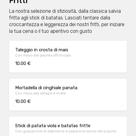
Fritti
La nostra selezione di sfiziosità, dalla classica salvia
fritta agli stick di batatas. Lasciati tentare dalla
croccantezza e leggerezza dei nostri fritti, per iniziare
la tua cena o il tuo aperitivo con gusto
Taleggio in crosta di mais
Con mayo alla paprika affumicata
10.00 €
Mortadella di cinghiale panata
Con mayo alla senape e miele
10.00 €
Stick di patata viola e batatas fritte
Con guacamole di edamame e peperone dolce del piquillo