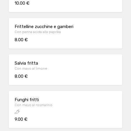
10.00 €
Frittelline zucchine e gamberi
Con panna acida alla paprika
8.00 €
Salvia fritta
Con mayo al limone
8.00 €
Funghi fritti
Con mayo al rosmarino
9.00 €