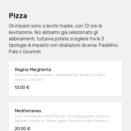
Pizza
Gli impasti sono a lievito madre, con 72 ore di
lievitazione, Noi abbiamo già selezionato gli
abbinamenti, tuttavia potete scegliere tra le 3
tipologie di impasto con idratazioni diverse: Padellino,
Pala o Gourmet
Regina Margherita
Pomodoro San Marzano, Mozzarella fior di latte ( cruda ),
basilico, olio EVO
12.00 €
Mediterranea
Alici marinate, Burrata di Murgia, olive taggiasche, basilico,
capperi, cipolla di Tropea, aglio, Pomodoro San Marzano -
consigliata in Gourmet
20.00 €