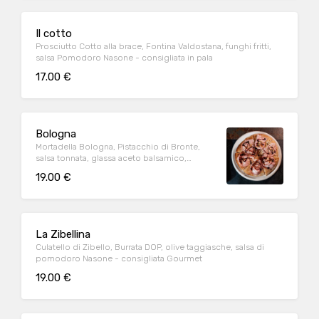
Il cotto
Prosciutto Cotto alla brace, Fontina Valdostana, funghi fritti,
salsa Pomodoro Nasone - consigliata in pala
17.00 €
Bologna
Mortadella Bologna, Pistacchio di Bronte,
salsa tonnata, glassa aceto balsamico,
burrata di Murgia - consigliata in padellino
19.00 €
La Zibellina
Culatello di Zibello, Burrata DOP, olive taggiasche, salsa di
pomodoro Nasone - consigliata Gourmet
19.00 €