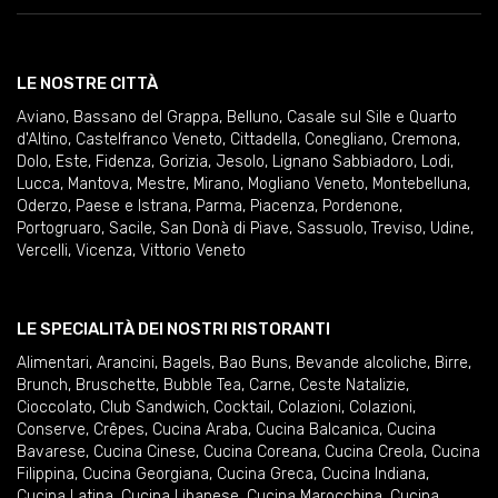
LE NOSTRE CITTÀ
Aviano
,
Bassano del Grappa
,
Belluno
,
Casale sul Sile e Quarto
d'Altino
,
Castelfranco Veneto
,
Cittadella
,
Conegliano
,
Cremona
,
Dolo
,
Este
,
Fidenza
,
Gorizia
,
Jesolo
,
Lignano Sabbiadoro
,
Lodi
,
Lucca
,
Mantova
,
Mestre
,
Mirano
,
Mogliano Veneto
,
Montebelluna
,
Oderzo
,
Paese e Istrana
,
Parma
,
Piacenza
,
Pordenone
,
Portogruaro
,
Sacile
,
San Donà di Piave
,
Sassuolo
,
Treviso
,
Udine
,
Vercelli
,
Vicenza
,
Vittorio Veneto
LE SPECIALITÀ DEI NOSTRI RISTORANTI
Alimentari
,
Arancini
,
Bagels
,
Bao Buns
,
Bevande alcoliche
,
Birre
,
Brunch
,
Bruschette
,
Bubble Tea
,
Carne
,
Ceste Natalizie
,
Cioccolato
,
Club Sandwich
,
Cocktail
,
Colazioni
,
Colazioni
,
Conserve
,
Crêpes
,
Cucina Araba
,
Cucina Balcanica
,
Cucina
Bavarese
,
Cucina Cinese
,
Cucina Coreana
,
Cucina Creola
,
Cucina
Filippina
,
Cucina Georgiana
,
Cucina Greca
,
Cucina Indiana
,
Cucina Latina
,
Cucina Libanese
,
Cucina Marocchina
,
Cucina