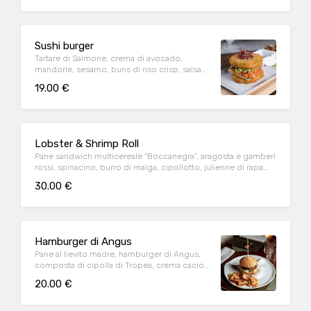
Sushi burger
Tartare di Salmone, crema di avocado,
mandorle, sesamo, buns di riso crisp, salsa
ponzu. Piselli al wasabi e chips di tubero
19.00 €
Lobster & Shrimp Roll
Pane sandwich multicereale “Boccanegra”, aragosta e gamberi
rossi, spinacino, burro di malga, cipollotto, julienne di rapa
rossa e mayo al limone. Chips di tuberi
30.00 €
Hamburger di Angus
Pane al lievito madre, hamburger di Angus,
composta di cipolla di Tropea, crema cacio
e pepe, spinacino. Chips di tuberi
20.00 €