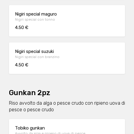
Nigiri special maguro
Nigiri special con tonno
4.50 €
Nigiri special suzuki
Nigiri special con branzino
4.50 €
Gunkan 2pz
Riso avvolto da alga o pesce crudo con ripieno uova di
pesce o pesce crudo
Tobiko gunkan
Avvolto da alga e ripieno di uova di pesce