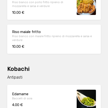
Riso bianco con pollo fritto ripieno di
mozzarella e salsa e verdure
10.00 €
Riso maiale fritto
Riso bianco con maiale fritto ripieno di mozzarella e salsa e
verdure
10.00 €
Kobachi
Antipasti
Edamame
Baccelli di soia
4.00 €