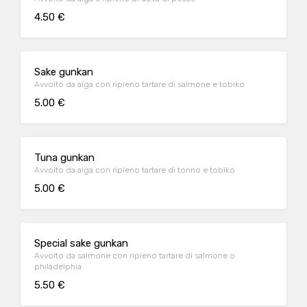
4.50 €
Sake gunkan
Avvolto da alga con ripieno tartare di salmone e tobiko
5.00 €
Tuna gunkan
Avvolto da alga con ripieno tartare di tonno e tobiko
5.00 €
Special sake gunkan
Avvolto da salmone con ripieno tartare di salmone o
philadelphia
5.50 €