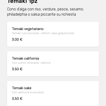
Temaki 1pz
Cono d’alga con riso, verdure, pesce, sesamo;
philadelphia o salsa piccante su richiesta
Temaki vegetariano
Temaki con avocado, cetrioli, rapa giapponese
3.00 €
Temaki california
Con surimi, avocado, cetriolo
3.50 €
Temaki sake
Con salmone e avocado
3.50 €