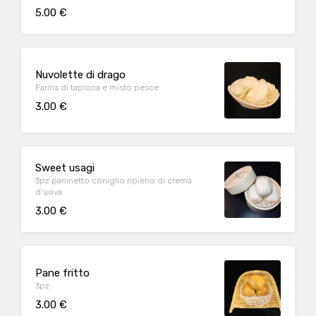
5.00 €
Nuvolette di drago
Farina di tapioca e misto pesce
3.00 €
Sweet usagi
3pz paninetto coniglio ripieno di crema
d’uova
3.00 €
Pane fritto
3pz
3.00 €