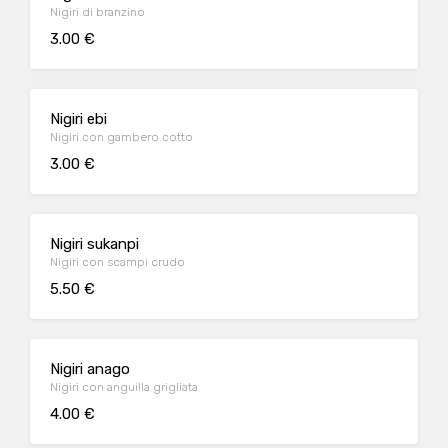
Nigiri di branzino
3.00 €
Nigiri ebi
Nigiri con gambero cotto
3.00 €
Nigiri sukanpi
Nigiri con scampi crudo
5.50 €
Nigiri anago
Nigiri con anguilla grigliata
4.00 €