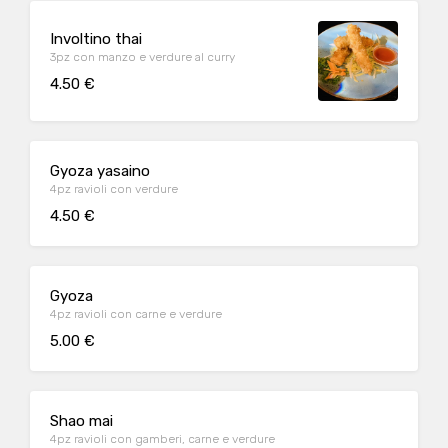
Involtino thai
3pz con manzo e verdure al curry
4.50 €
Gyoza yasaino
4pz ravioli con verdure
4.50 €
Gyoza
4pz ravioli con carne e verdure
5.00 €
Shao mai
4pz ravioli con gamberi, carne e verdure