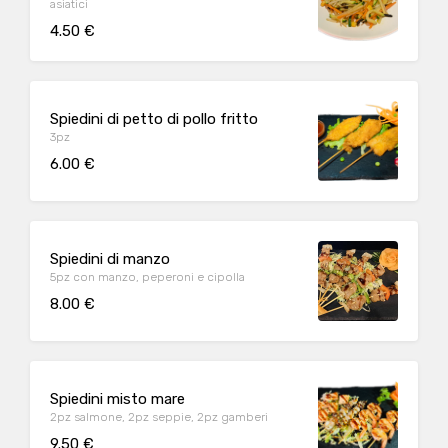
asiatici
4.50 €
Spiedini di petto di pollo fritto
3pz
6.00 €
Spiedini di manzo
5pz con manzo, peperoni e cipolla
8.00 €
Spiedini misto mare
2pz salmone, 2pz seppie, 2pz gamberi
9.50 €