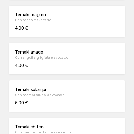
Temaki maguro
Con tonno e avocado
4.00 €
Temaki anago
Con anguilla grigliata e avocado
4.00 €
Temaki sukanpi
Con scampi crudo e avocado
5.00 €
Temaki ebiten
Con gambero in tempura e cetriolo