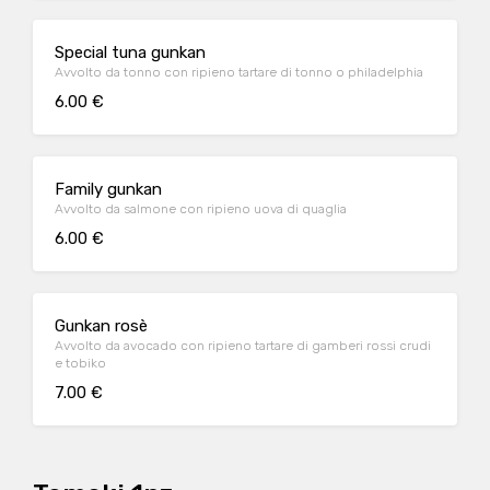
Special tuna gunkan
Avvolto da tonno con ripieno tartare di tonno o philadelphia
6.00 €
Family gunkan
Avvolto da salmone con ripieno uova di quaglia
6.00 €
Gunkan rosè
Avvolto da avocado con ripieno tartare di gamberi rossi crudi
e tobiko
7.00 €