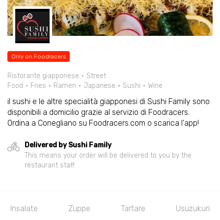
Only on Foodracers
Ristorante giapponese
Street
Food
Fries
Ramen
Japanese
Sushi
Wine
il sushi e le altre specialità giapponesi di Sushi Family sono
disponibili a domicilio grazie al servizio di Foodracers.
Ordina a Conegliano su Foodracers.com o scarica l'app!
Delivered by Sushi Family
This means your order will be delivered to you by the
restaurant staff.
Insalate
Zuppe
Tartare
Usuzukuri