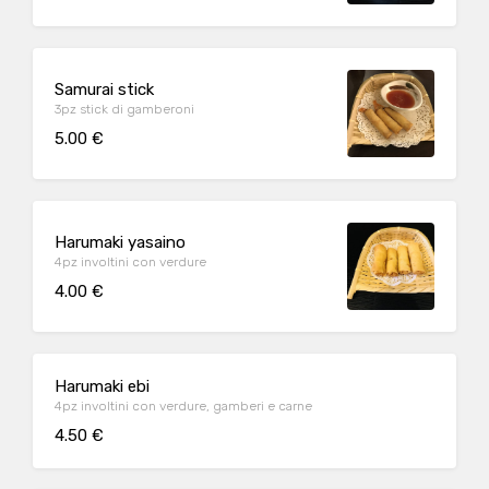
Samurai stick
3pz stick di gamberoni
5.00 €
Harumaki yasaino
4pz involtini con verdure
4.00 €
Harumaki ebi
4pz involtini con verdure, gamberi e carne
4.50 €