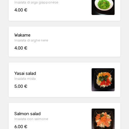
Insalata di alga giapponese
4.00 €
Wakame
Insalata di alghe nere
4.00 €
Yasai salad
Insalata mista
5.00 €
Salmon salad
Insalata con salmone
6.00 €