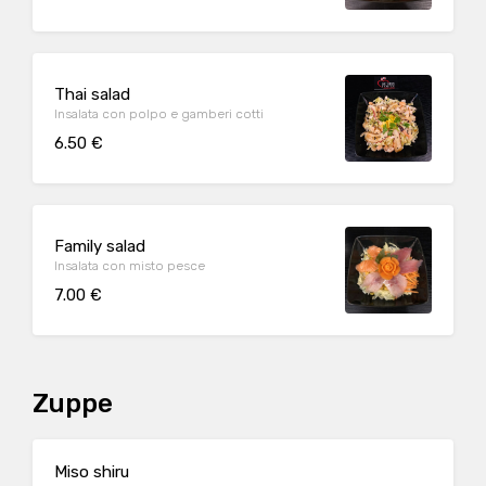
Thai salad
Insalata con polpo e gamberi cotti
6.50 €
Family salad
Insalata con misto pesce
7.00 €
Zuppe
Miso shiru