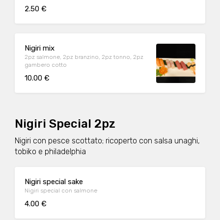
2.50 €
Nigiri mix
2pz salmone, 2pz branzino, 2pz tonno, 2pz
gambero cotto
10.00 €
Nigiri Special 2pz
Nigiri con pesce scottato; ricoperto con salsa unaghi,
tobiko e philadelphia
Nigiri special sake
Nigiri special con salmone
4.00 €