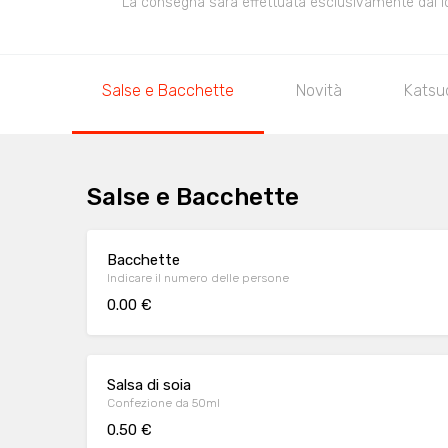
La consegna sarà effettuata esclusivamente dal loca
Salse e Bacchette
Novità
Katsu
Salse e Bacchette
Bacchette
Indicare il numero delle persone
0.00 €
Salsa di soia
Confezione da 50ml
0.50 €