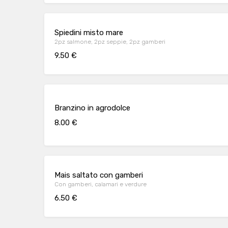
Spiedini misto mare
2pz salmone, 2pz seppie, 2pz gamberi
9.50 €
Branzino in agrodolce
8.00 €
Mais saltato con gamberi
Con gamberi, calamari e verdure
6.50 €