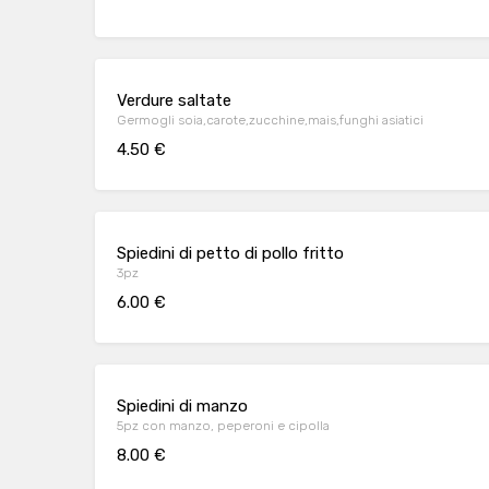
Verdure saltate
Germogli soia,carote,zucchine,mais,funghi asiatici
4.50 €
Spiedini di petto di pollo fritto
3pz
6.00 €
Spiedini di manzo
5pz con manzo, peperoni e cipolla
8.00 €