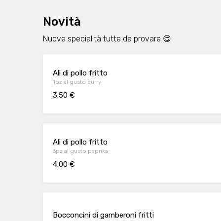
Novità
Nuove specialità tutte da provare 😋
Ali di pollo fritto
1pz al gusto curry
3.50 €
Ali di pollo fritto
3pz al gusto paprika
4.00 €
Bocconcini di gamberoni fritti