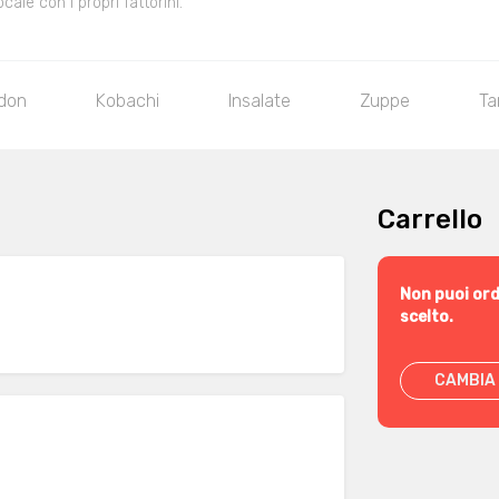
le con i propri fattorini.
don
Kobachi
Insalate
Zuppe
Ta
Carrello
Non puoi ord
scelto.
CAMBIA 