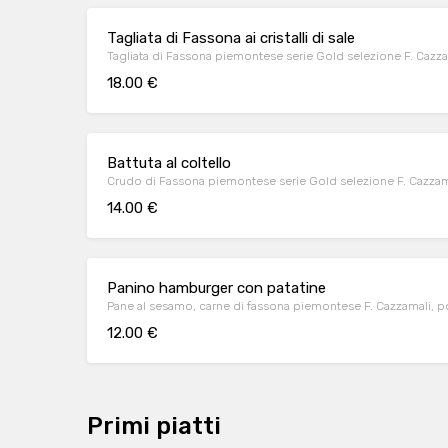
Tagliata di Fassona ai cristalli di sale
Tagliata di Fassona piemontese serie Gold selezione F. Cazzamal
18.00 €
Battuta al coltello
Crudo di Fassona piemontese serie Gold selezione F. Cazzamal
14.00 €
Panino hamburger con patatine
Pane al sesamo, carne di fassona piemontese F. Cazzamali, p
12.00 €
Primi piatti