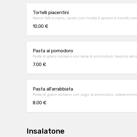
Tortelli piacentini
Ravioli fatti a mano, ripieni con ricotta e spinaci e conditi con
10.00 €
Pasta al pomodoro
Pasta di grano siciliano con salsa di pomodoro, basilico ed o
7.00 €
Pasta all'arrabbiata
Pasta di grano siciliano con sugo di pomodoro, peperoncino
8.00 €
Insalatone