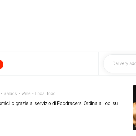
o
Salads
Wine
Local food
omicilio grazie al servizio di Foodracers. Ordina a Lodi su