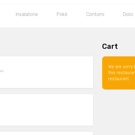
Insalatone
Pokè
Contorni
Dolci
Cart
We are sorry 
evo
this restaura
restaurant.