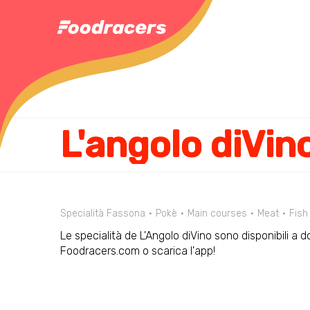
L'angolo diVin
Specialità Fassona
Pokè
Main courses
Meat
Fish
Le specialità de L'Angolo diVino sono disponibili a d
Foodracers.com o scarica l'app!