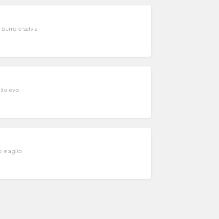
 burro e salvia
lio evo
 e aglio