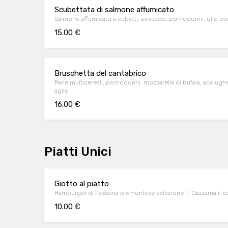
Scubettata di salmone affumicato
Salmone affumicato a cubetti, avocado, pomodorini, olio ev
15.00 €
Bruschetta del cantabrico
Pane multicereali, pomodorini, mozzarella di bufala, acciughe
aglio
16.00 €
Piatti Unici
Giotto al piatto
Hamburger di Fassona piemontese selezione F. Cazzamali, c
10.00 €