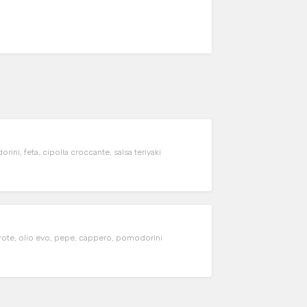
ni, feta, cipolla croccante, salsa teriyaki
carote, olio evo, pepe, cappero, pomodorini