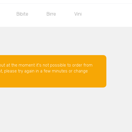
Bibite
Birre
Vini
but at the moment it's not possible to order from
nt, please try again in a few minutes or change