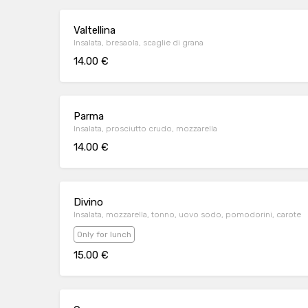
Valtellina
Insalata, bresaola, scaglie di grana
14.00 €
Parma
Insalata, prosciutto crudo, mozzarella
14.00 €
Divino
Insalata, mozzarella, tonno, uovo sodo, pomodorini, carote
Only for lunch
15.00 €