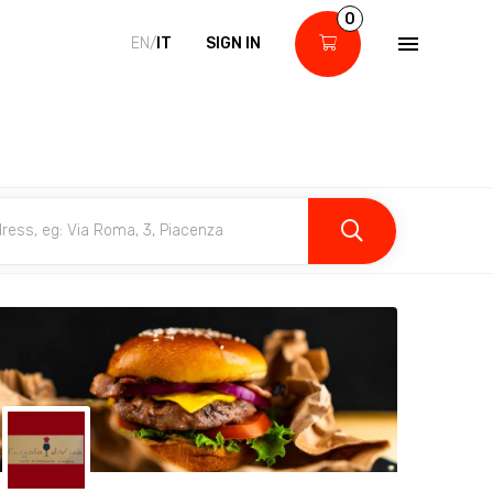
0
EN/
IT
SIGN IN