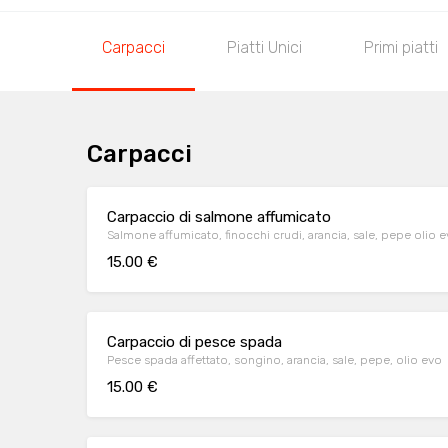
Carpacci
Piatti Unici
Primi piatti
Carpacci
Carpaccio di salmone affumicato
Salmone affumicato, finocchi crudi, arancia, sale, pepe olio 
15.00 €
Carpaccio di pesce spada
Pesce spada affettato, songino, arancia, sale, pepe, olio evo
15.00 €