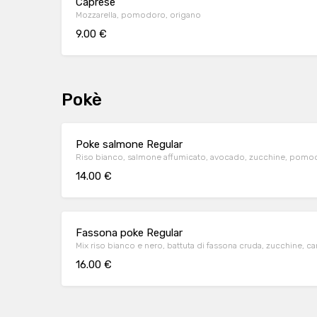
Caprese
Mozzarella, pomodoro, origano
9.00 €
Pokè
Poke salmone Regular
Riso bianco, salmone affumicato, avocado, zucchine, pomodori
14.00 €
Fassona poke Regular
Mix riso bianco e nero, battuta di fassona cruda, zucchine, 
16.00 €