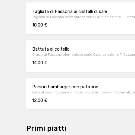
Tagliata di Fassona ai cristalli di sale
Tagliata di Fassona piemontese serie Gold selezione F. Cazzamal
18.00 €
Battuta al coltello
Crudo di Fassona piemontese serie Gold selezione F. Cazzamal
14.00 €
Panino hamburger con patatine
Pane al sesamo, carne di fassona piemontese F. Cazzamali, p
12.00 €
Primi piatti