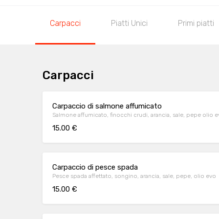
Carpacci
Piatti Unici
Primi piatti
Carpacci
Carpaccio di salmone affumicato
Salmone affumicato, finocchi crudi, arancia, sale, pepe olio 
15.00 €
Carpaccio di pesce spada
Pesce spada affettato, songino, arancia, sale, pepe, olio evo
15.00 €