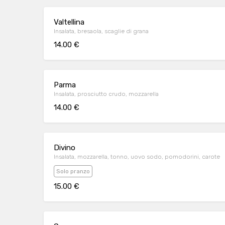
Valtellina
Insalata, bresaola, scaglie di grana
14.00 €
Parma
Insalata, prosciutto crudo, mozzarella
14.00 €
Divino
Insalata, mozzarella, tonno, uovo sodo, pomodorini, carote
Solo pranzo
15.00 €