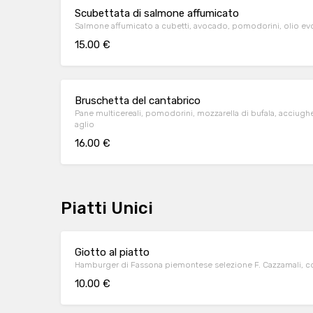
Scubettata di salmone affumicato
Salmone affumicato a cubetti, avocado, pomodorini, olio ev
15.00 €
Bruschetta del cantabrico
Pane multicereali, pomodorini, mozzarella di bufala, acciughe
aglio
16.00 €
Piatti Unici
Giotto al piatto
Hamburger di Fassona piemontese selezione F. Cazzamali, c
10.00 €