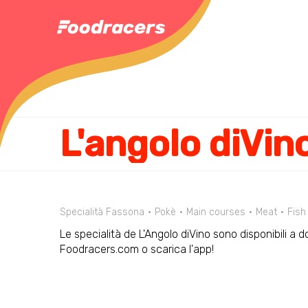
L'angolo diVin
Specialità Fassona
Pokè
Main courses
Meat
Fish
Le specialità de L'Angolo diVino sono disponibili a d
Foodracers.com o scarica l'app!