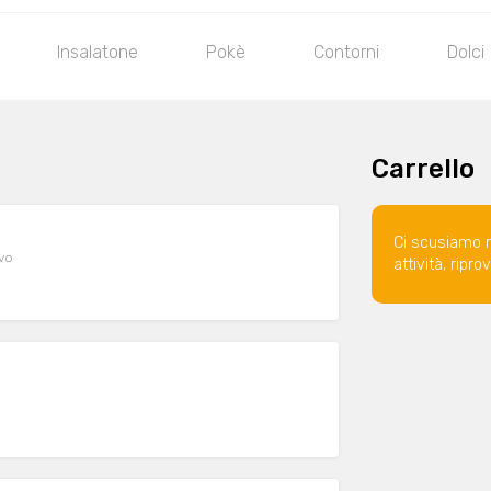
Insalatone
Pokè
Contorni
Dolci
Carrello
Ci scusiamo 
evo
attività, ripr