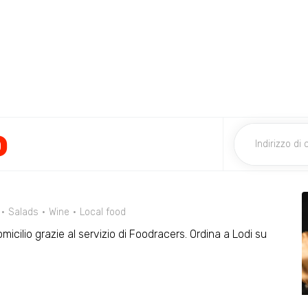
o
Salads
Wine
Local food
omicilio grazie al servizio di Foodracers. Ordina a Lodi su