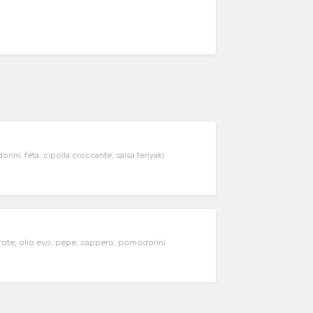
ni, feta, cipolla croccante, salsa teriyaki
carote, olio evo, pepe, cappero, pomodorini