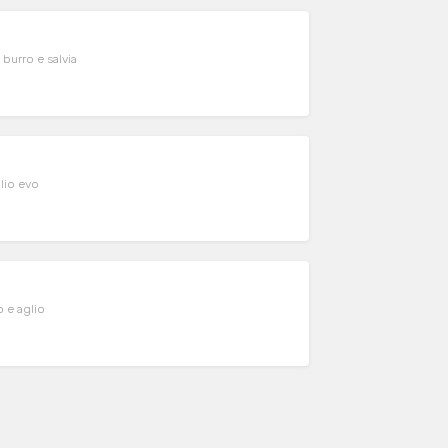
 burro e salvia
lio evo
 e aglio