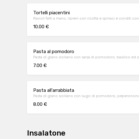
Tortelli piacentini
Ravioli fatti a mano, ripieni con ricotta e spinaci e conditi con
10.00 €
Pasta al pomodoro
Pasta di grano siciliano con salsa di pomodoro, basilico ed o
7.00 €
Pasta all'arrabbiata
Pasta di grano siciliano con sugo di pomodoro, peperoncino
8.00 €
Insalatone