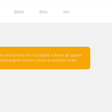
Bibite
Birre
Vini
ma al momento non è possibile ordinare da questa
ova tra qualche minuto o prova a cambiare locale.