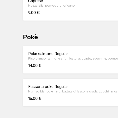
Caprese
Mozzarella, pomodoro, origano
9.00 €
Pokè
Poke salmone Regular
Riso bianco, salmone affumicato, avocado, zucchine, pomodori
14.00 €
Fassona poke Regular
Mix riso bianco e nero, battuta di fassona cruda, zucchine, 
16.00 €