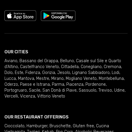
OUR CITIES
Aviano
,
Bassano del Grappa
,
Belluno
,
Casale sul Sile e Quarto
d'Altino
,
Castelfranco Veneto
,
Cittadella
,
Conegliano
,
Cremona
,
Dolo
,
Este
,
Fidenza
,
Gorizia
,
Jesolo
,
Lignano Sabbiadoro
,
Lodi
,
Lucca
,
Mantova
,
Mestre
,
Mirano
,
Mogliano Veneto
,
Montebelluna
,
Oderzo
,
Paese e Istrana
,
Parma
,
Piacenza
,
Pordenone
,
Portogruaro
,
Sacile
,
San Donà di Piave
,
Sassuolo
,
Treviso
,
Udine
,
Vercelli
,
Vicenza
,
Vittorio Veneto
OUR RESTAURANT OFFERINGS
Cioccolato
,
Hamburger
,
Bruschette
,
Gluten free
,
Cucina
Vietnamita
,
Taglieri
,
Kebab
,
Pop Corn
,
Alcoholic Beverages
,