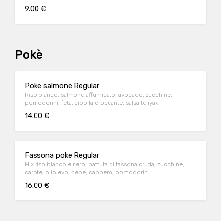
9.00 €
Pokè
Poke salmone Regular
Riso bianco, salmone affumicato, avocado, zucchine,
pomodorini, feta, cipolla croccante, salsa teriyaki
14.00 €
Fassona poke Regular
Mix riso bianco e nero, battuta di fassona cruda, zucchine,
carote, olio evo, pepe, cappero, pomodorini
16.00 €