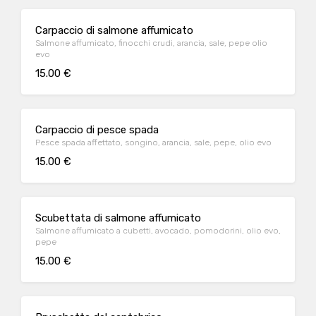
Carpaccio di salmone affumicato
Salmone affumicato, finocchi crudi, arancia, sale, pepe olio
evo
15.00 €
Carpaccio di pesce spada
Pesce spada affettato, songino, arancia, sale, pepe, olio evo
15.00 €
Scubettata di salmone affumicato
Salmone affumicato a cubetti, avocado, pomodorini, olio evo,
pepe
15.00 €