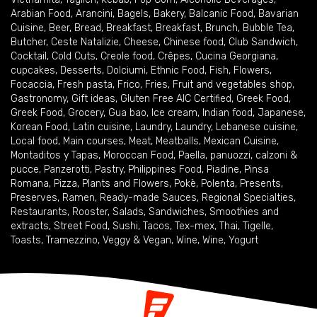
Arabian Food
,
Arancini
,
Bagels
,
Bakery
,
Balcanic Food
,
Bavarian
Cuisine
,
Beer
,
Bread
,
Breakfast
,
Breakfast
,
Brunch
,
Bubble Tea
,
Butcher
,
Ceste Natalizie
,
Cheese
,
Chinese food
,
Club Sandwich
,
Cocktail
,
Cold Cuts
,
Creole food
,
Crêpes
,
Cucina Georgiana
,
cupcakes
,
Desserts
,
Dolciumi
,
Ethnic Food
,
Fish
,
Flowers
,
Focaccia
,
Fresh pasta
,
Frico
,
Fries
,
Fruit and vegetables shop
,
Gastronomy
,
Gift ideas
,
Gluten Free AIC Certified
,
Greek Food
,
Greek Food
,
Grocery
,
Gua bao
,
Ice cream
,
Indian food
,
Japanese
,
Korean Food
,
Latin cuisine
,
Laundry
,
Laundry
,
Lebanese cuisine
,
Local food
,
Main courses
,
Meat
,
Meatballs
,
Mexican Cuisine
,
Montaditos y Tapas
,
Moroccan Food
,
Paella
,
panuozzi, calzoni &
pucce
,
Panzerotti
,
Pastry
,
Philippines Food
,
Piadine
,
Pinsa
Romana
,
Pizza
,
Plants and Flowers
,
Pokè
,
Polenta
,
Presents
,
Preserves
,
Ramen
,
Ready-made Sauces
,
Regional Specialties
,
Restaurants
,
Rooster
,
Salads
,
Sandwiches
,
Smoothies and
extracts
,
Street Food
,
Sushi
,
Tacos
,
Tex-mex
,
Thai
,
Tigelle
,
Toasts
,
Tramezzino
,
Veggy & Vegan
,
Wine
,
Wine
,
Yogurt