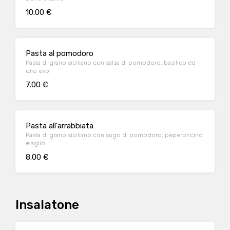
10.00 €
Pasta al pomodoro
Pasta di grano siciliano con salsa di pomodoro, basilico ed
olio evo
7.00 €
Pasta all'arrabbiata
Pasta di grano siciliano con sugo di pomodoro, peperoncino
e aglio
8.00 €
Insalatone