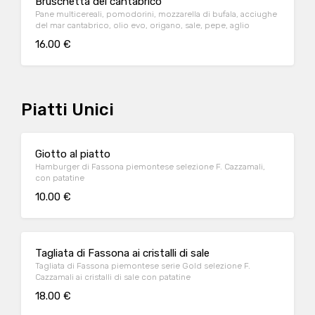
Bruschetta del cantabrico
Pane multicereali, pomodorini, mozzarella di bufala, acciughe
del mar cantabrico, olio evo, origano, sale, pepe, aglio
16.00 €
Piatti Unici
Giotto al piatto
Hamburger di Fassona piemontese selezione F. Cazzamali,
con patatine
10.00 €
Tagliata di Fassona ai cristalli di sale
Tagliata di Fassona piemontese serie Gold selezione F.
Cazzamali ai cristalli di sale con patatine
18.00 €