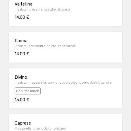
Valtellina
Insalata, bresaola, scaglie di grana
14.00 €
Parma
Insalata, prosciutto crudo, mozzarella
14.00 €
Divino
Insalata, mozzarella, tonno, uovo sodo, pomodorini, carote
Only for lunch
15.00 €
Caprese
Mozzarella, pomodoro, origano