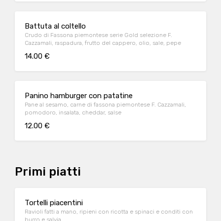
Battuta al coltello
Crudo di Fassona piemontese serie Gold selezione F.
Cazzamali, raspadura, frutto del cappero, olio, sale, pepe
14.00 €
Panino hamburger con patatine
Pane al sesamo, carne di fassona piemontese F. Cazzamali,
pomodoro, insalata, cheddar, salse
12.00 €
Primi piatti
Tortelli piacentini
Ravioli fatti a mano, ripieni con ricotta e spinaci e conditi con
burro e salvia