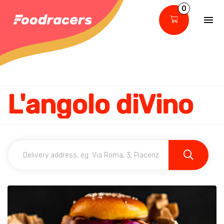
0
L'angolo diVino