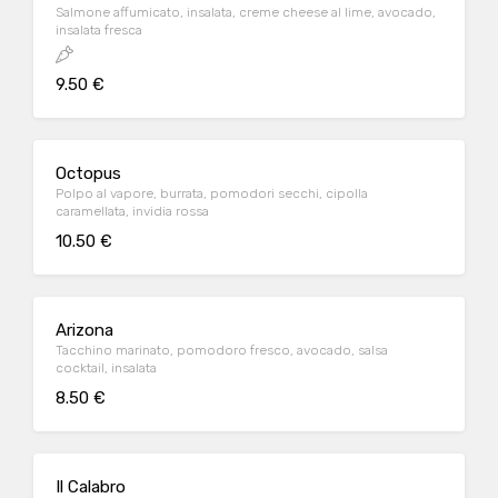
Salmone affumicato, insalata, creme cheese al lime, avocado,
insalata fresca
9.50 €
Octopus
Polpo al vapore, burrata, pomodori secchi, cipolla
caramellata, invidia rossa
10.50 €
Arizona
Tacchino marinato, pomodoro fresco, avocado, salsa
cocktail, insalata
8.50 €
Il Calabro