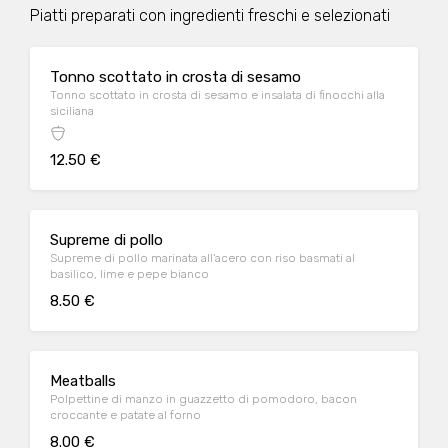
Piatti preparati con ingredienti freschi e selezionati
Tonno scottato in crosta di sesamo
Tonno scottato in crosta di sesamo e insalata di finocchi alla
siciliana
12.50 €
Supreme di pollo
Supreme di pollo marinata all'acero con riso basmati al
basilico, lime e pepe bianco
8.50 €
Meatballs
Polpettine di manzo in guazzetto di pomodoro, bacon
croccante e patate al forno
8.00 €