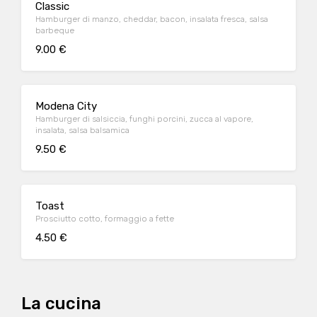
Classic
Hamburger di manzo, cheddar, bacon, insalata fresca, salsa
barbeque
9.00 €
Modena City
Hamburger di salsiccia, funghi porcini, zucca al vapore,
insalata, salsa balsamica
9.50 €
Toast
Prosciutto cotto, formaggio a fette
4.50 €
La cucina