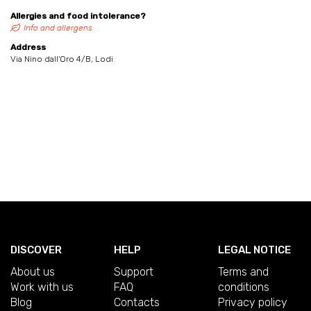
Allergies and food intolerance?
Info and allergens
Address
Via Nino dall'Oro 4/B, Lodi
DISCOVER
HELP
LEGAL NOTICE
About us
Support
Terms and
Work with us
FAQ
conditions
Blog
Contacts
Privacy policy