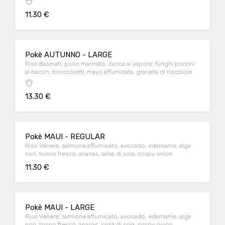
11.30 €
Pokè AUTUNNO - LARGE
Riso Basmati, pollo marinato, zucca al vapore, funghi porcini
al bacon, broccoletti, mayo affumicata, granella di nocciole
13.30 €
Pokè MAUI - REGULAR
Riso Venere, salmone affumicato, avocado, edamame, alga
nori, tonno fresco, ananas, salsa di soia, crispy onion
11.30 €
Pokè MAUI - LARGE
Riso Venere, salmone affumicato, avocado, edamame, alga
nori, tonno fresco, ananas, salsa di soia, crispy onion