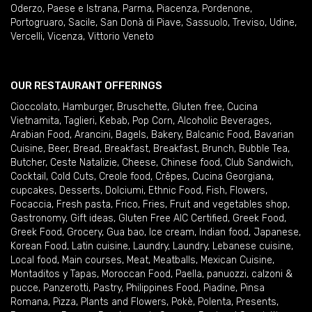
Oderzo
,
Paese e Istrana
,
Parma
,
Piacenza
,
Pordenone
,
Portogruaro
,
Sacile
,
San Donà di Piave
,
Sassuolo
,
Treviso
,
Udine
,
Vercelli
,
Vicenza
,
Vittorio Veneto
OUR RESTAURANT OFFERINGS
Cioccolato
,
Hamburger
,
Bruschette
,
Gluten free
,
Cucina
Vietnamita
,
Taglieri
,
Kebab
,
Pop Corn
,
Alcoholic Beverages
,
Arabian Food
,
Arancini
,
Bagels
,
Bakery
,
Balcanic Food
,
Bavarian
Cuisine
,
Beer
,
Bread
,
Breakfast
,
Breakfast
,
Brunch
,
Bubble Tea
,
Butcher
,
Ceste Natalizie
,
Cheese
,
Chinese food
,
Club Sandwich
,
Cocktail
,
Cold Cuts
,
Creole food
,
Crêpes
,
Cucina Georgiana
,
cupcakes
,
Desserts
,
Dolciumi
,
Ethnic Food
,
Fish
,
Flowers
,
Focaccia
,
Fresh pasta
,
Frico
,
Fries
,
Fruit and vegetables shop
,
Gastronomy
,
Gift ideas
,
Gluten Free AIC Certified
,
Greek Food
,
Greek Food
,
Grocery
,
Gua bao
,
Ice cream
,
Indian food
,
Japanese
,
Korean Food
,
Latin cuisine
,
Laundry
,
Laundry
,
Lebanese cuisine
,
Local food
,
Main courses
,
Meat
,
Meatballs
,
Mexican Cuisine
,
Montaditos y Tapas
,
Moroccan Food
,
Paella
,
panuozzi, calzoni &
pucce
,
Panzerotti
,
Pastry
,
Philippines Food
,
Piadine
,
Pinsa
Romana
,
Pizza
,
Plants and Flowers
,
Pokè
,
Polenta
,
Presents
,