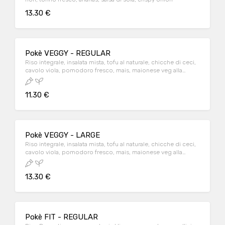
13.30 €
Pokè VEGGY - REGULAR
Riso integrale, insalata mista, tofu al naturale, chicche di ceci,
cavolo viola, pomodoro fresco, mais, maionese veg alla
barbabietola, semi di papavero
11.30 €
Pokè VEGGY - LARGE
Riso integrale, insalata mista, tofu al naturale, chicche di ceci,
cavolo viola, pomodoro fresco, mais, maionese veg alla
barbabietola, semi di papavero
13.30 €
Pokè FIT - REGULAR