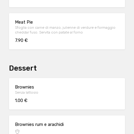
Meat Pie
Sfoglia con carne di manzo, julienne di verdure e formaggio
cheddar fuso. Servita con patate al forno
7.90 €
Dessert
Brownies
Senza lattosio
1.00 €
Brownies rum e arachidi