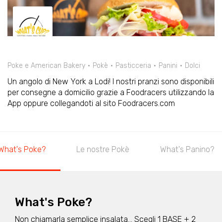
Poke e American Bakery
Pokè
Pasticceria
Panini
Dolci
Un angolo di New York a Lodi! I nostri pranzi sono disponibili
per consegne a domicilio grazie a Foodracers utilizzando la
App oppure collegandoti al sito Foodracers.com
What's Poke?
Le nostre Pokè
What's Panino?
What's Poke?
Non chiamarla semplice insalata... Scegli 1 BASE + 2