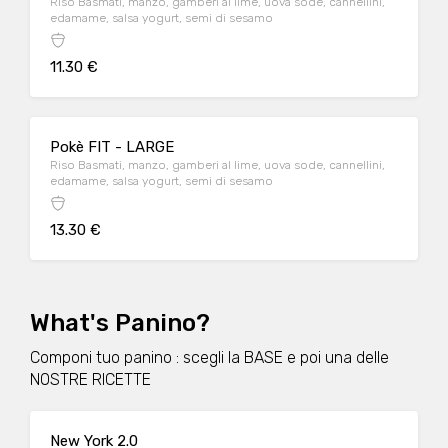
Riso Basmati, manzo, gamberi al lime, uova sode, cannellini,
edamame, salsa yogurt, semi di sesamo
11.30 €
Pokè FIT - LARGE
Riso Basmati, manzo, gamberi al lime, uova sode, cannellini,
edamame, salsa yogurt, semi di sesamo
13.30 €
What's Panino?
Componi tuo panino : scegli la BASE e poi una delle
NOSTRE RICETTE
New York 2.0