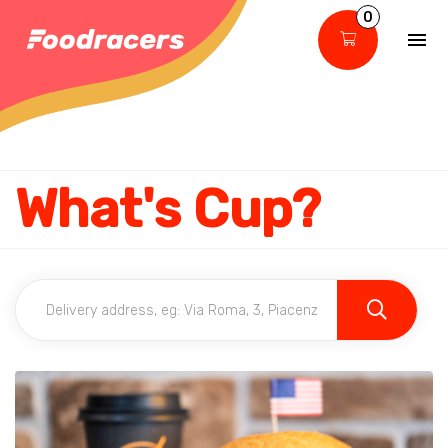
0
What's Cup?