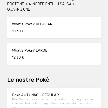
PROTEINE + 4 INGREDIENTI + 1 SALSA + 1
GUARNIZIONE
What's Poke? REGULAR
10.30 €
What's Poke? LARGE
12.30 €
Le nostre Pokè
Pokè AUTUNNO - REGULAR
Riso Basmati, pollo marinato, zucca al vapore, funghi porcini
al bacon, broccoletti, mayo affumicata, granella di nocciole