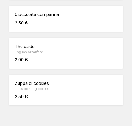
Cioccolata con panna
2.50 €
The caldo
English breakfast
2.00 €
Zuppa di cookies
Latte con big cookie
2.50 €