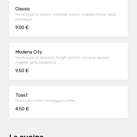
Classic
Hamburger di manzo, cheddar, bacon, insalata fresca, salsa
barbeque
9.00 €
Modena City
Hamburger di salsiccia, funghi porcini, zucca al vapore,
insalata, salsa balsamica
9.50 €
Toast
Prosciutto cotto, formaggio a fette
4.50 €