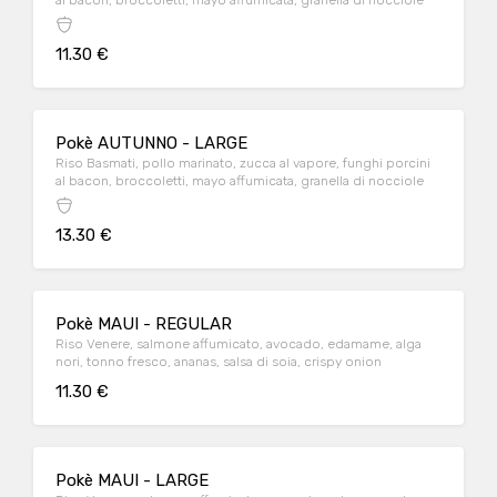
al bacon, broccoletti, mayo affumicata, granella di nocciole
11.30 €
Pokè AUTUNNO - LARGE
Riso Basmati, pollo marinato, zucca al vapore, funghi porcini
al bacon, broccoletti, mayo affumicata, granella di nocciole
13.30 €
Pokè MAUI - REGULAR
Riso Venere, salmone affumicato, avocado, edamame, alga
nori, tonno fresco, ananas, salsa di soia, crispy onion
11.30 €
Pokè MAUI - LARGE