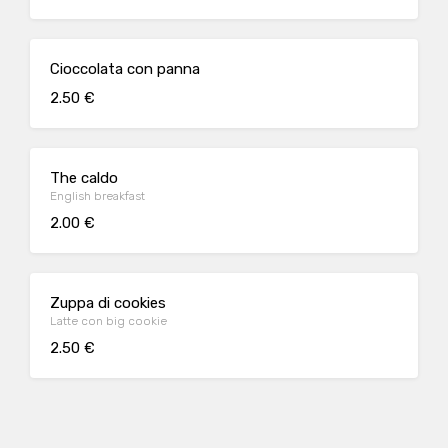
Cioccolata con panna
2.50 €
The caldo
English breakfast
2.00 €
Zuppa di cookies
Latte con big cookie
2.50 €