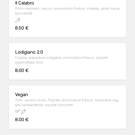
Il Calabro
Pollo marinato, bacon, pomodoro fresco, insalata, salsa 'nduja
(piccante)
8.50 €
Lodigiano 2.0
Coppa, raspadura lodigiana, pomodoro fresco, cipolle
caramellate, brie
8.00 €
Vegan
Tofu, cavolo rosso, friarielli, pomodoro fresco, maionese veg
alla barbabietola, cipolle croccanti
8.00 €