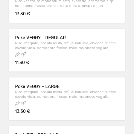
Riso Venere, salmone affumicato, avocado, edamame, alga
nori, tonno fresco, ananas, salsa di soia, crispy onion
13.30 €
Pokè VEGGY - REGULAR
Riso integrale, insalata mista, tofu al naturale, chicche di ceci,
cavolo viola, pomodoro fresco, mais, maionese veg alla
barbabietola, semi di papavero
11.30 €
Pokè VEGGY - LARGE
Riso integrale, insalata mista, tofu al naturale, chicche di ceci,
cavolo viola, pomodoro fresco, mais, maionese veg alla
barbabietola, semi di papavero
13.30 €