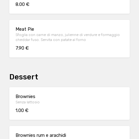
8.00 €
Meat Pie
Sfoglia con carne di manzo, julienne di verdure e formaggio
cheddar fuso. Servita con patate al forno
7.90 €
Dessert
Brownies
Senza lattosio
1.00 €
Brownies rum e arachidi