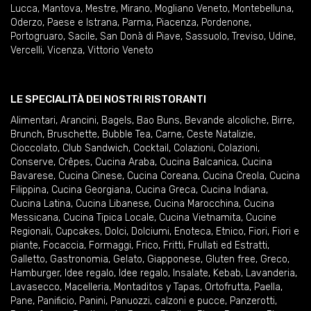
Lucca
,
Mantova
,
Mestre
,
Mirano
,
Mogliano Veneto
,
Montebelluna
,
Oderzo
,
Paese e Istrana
,
Parma
,
Piacenza
,
Pordenone
,
Portogruaro
,
Sacile
,
San Donà di Piave
,
Sassuolo
,
Treviso
,
Udine
,
Vercelli
,
Vicenza
,
Vittorio Veneto
LE SPECIALITÀ DEI NOSTRI RISTORANTI
Alimentari
,
Arancini
,
Bagels
,
Bao Buns
,
Bevande alcoliche
,
Birre
,
Brunch
,
Bruschette
,
Bubble Tea
,
Carne
,
Ceste Natalizie
,
Cioccolato
,
Club Sandwich
,
Cocktail
,
Colazioni
,
Colazioni
,
Conserve
,
Crêpes
,
Cucina Araba
,
Cucina Balcanica
,
Cucina
Bavarese
,
Cucina Cinese
,
Cucina Coreana
,
Cucina Creola
,
Cucina
Filippina
,
Cucina Georgiana
,
Cucina Greca
,
Cucina Indiana
,
Cucina Latina
,
Cucina Libanese
,
Cucina Marocchina
,
Cucina
Messicana
,
Cucina Tipica Locale
,
Cucina Vietnamita
,
Cucine
Regionali
,
Cupcakes
,
Dolci
,
Dolciumi
,
Enoteca
,
Etnico
,
Fiori
,
Fiori e
piante
,
Focaccia
,
Formaggi
,
Frico
,
Fritti
,
Frullati ed Estratti
,
Galletto
,
Gastronomia
,
Gelato
,
Giapponese
,
Gluten free
,
Greco
,
Hamburger
,
Idee regalo
,
Idee regalo
,
Insalate
,
Kebab
,
Lavanderia
,
Lavasecco
,
Macelleria
,
Montaditos y Tapas
,
Ortofrutta
,
Paella
,
Pane
,
Panificio
,
Panini
,
Panuozzi, calzoni e pucce
,
Panzerotti
,