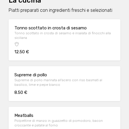
La cucina
Piatti preparati con ingredienti freschi e selezionati
Tonno scottato in crosta di sesamo
Tonno scottato in crosta di sesamo e insalata di finocchi alla
siciliana
12.50 €
Supreme di pollo
Supreme di pollo marinata all'acero con riso basmati al
basilico, lime e pepe bianco
8.50 €
Meatballs
Polpettine di manzo in guazzetto di pomodoro, bacon
croccante e patate al forno