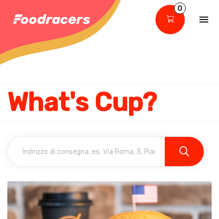
0
What's Cup?