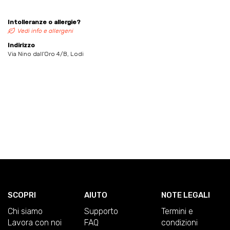
Intolleranze o allergie?
Vedi info e allergeni
Indirizzo
Via Nino dall'Oro 4/B, Lodi
SCOPRI
AIUTO
NOTE LEGALI
Chi siamo
Supporto
Termini e
Lavora con noi
FAQ
condizioni