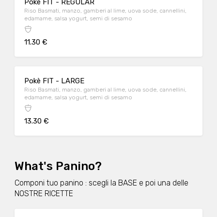
Pokè FIT - REGULAR
Riso Basmati, manzo, gamberi al lime, uova sode, cannellini,
edamame, salsa yogurt, semi di sesamo
11.30 €
Pokè FIT - LARGE
Riso Basmati, manzo, gamberi al lime, uova sode, cannellini,
edamame, salsa yogurt, semi di sesamo
13.30 €
What's Panino?
Componi tuo panino : scegli la BASE e poi una delle
NOSTRE RICETTE