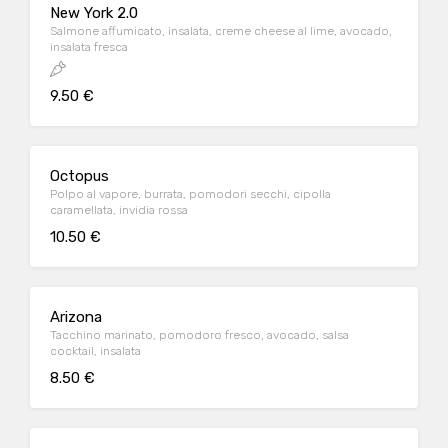
New York 2.0
Salmone affumicato, insalata, creme cheese al lime, avocado,
insalata fresca
9.50 €
Octopus
Polpo al vapore, burrata, pomodori secchi, cipolla
caramellata, invidia rossa
10.50 €
Arizona
Tacchino marinato, pomodoro fresco, avocado, salsa
cocktail, insalata
8.50 €