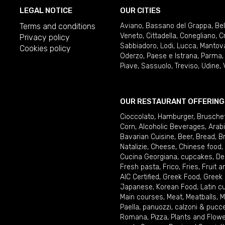
LEGAL NOTICE
OUR CITIES
Terms and conditions
Aviano
,
Bassano del Grappa
,
Be
Veneto
,
Cittadella
,
Conegliano
,
C
Privacy policy
Sabbiadoro
,
Lodi
,
Lucca
,
Mantov
Cookies policy
Oderzo
,
Paese e Istrana
,
Parma
Piave
,
Sassuolo
,
Treviso
,
Udine
,
OUR RESTAURANT OFFERING
Cioccolato
,
Hamburger
,
Brusche
Corn
,
Alcoholic Beverages
,
Arab
Bavarian Cuisine
,
Beer
,
Bread
,
B
Natalizie
,
Cheese
,
Chinese food
,
Cucina Georgiana
,
cupcakes
,
De
Fresh pasta
,
Frico
,
Fries
,
Fruit 
AIC Certified
,
Greek Food
,
Greek
Japanese
,
Korean Food
,
Latin c
Main courses
,
Meat
,
Meatballs
,
M
Paella
,
panuozzi, calzoni & pucc
Romana
,
Pizza
,
Plants and Flow