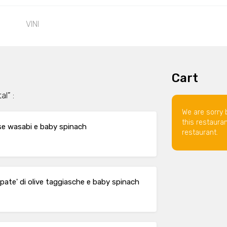
VINI
Cart
al” :
We are sorry 
this restaura
ese wasabi e baby spinach
restaurant.
, pate' di olive taggiasche e baby spinach