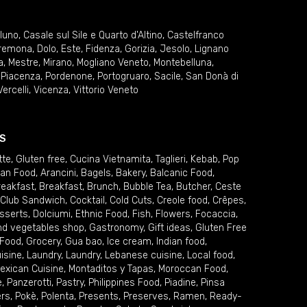
lluno
,
Casale sul Sile e Quarto d'Altino
,
Castelfranco
remona
,
Dolo
,
Este
,
Fidenza
,
Gorizia
,
Jesolo
,
Lignano
a
,
Mestre
,
Mirano
,
Mogliano Veneto
,
Montebelluna
,
,
Piacenza
,
Pordenone
,
Portogruaro
,
Sacile
,
San Donà di
Vercelli
,
Vicenza
,
Vittorio Veneto
S
tte
,
Gluten free
,
Cucina Vietnamita
,
Taglieri
,
Kebab
,
Pop
ian Food
,
Arancini
,
Bagels
,
Bakery
,
Balcanic Food
,
reakfast
,
Breakfast
,
Brunch
,
Bubble Tea
,
Butcher
,
Ceste
Club Sandwich
,
Cocktail
,
Cold Cuts
,
Creole food
,
Crêpes
,
sserts
,
Dolciumi
,
Ethnic Food
,
Fish
,
Flowers
,
Focaccia
,
and vegetables shop
,
Gastronomy
,
Gift ideas
,
Gluten Free
 Food
,
Grocery
,
Gua bao
,
Ice cream
,
Indian food
,
uisine
,
Laundry
,
Laundry
,
Lebanese cuisine
,
Local food
,
exican Cuisine
,
Montaditos y Tapas
,
Moroccan Food
,
e
,
Panzerotti
,
Pastry
,
Philippines Food
,
Piadine
,
Pinsa
ers
,
Pokè
,
Polenta
,
Presents
,
Preserves
,
Ramen
,
Ready-