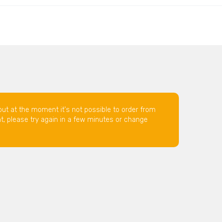
but at the moment it's not possible to order from
nt, please try again in a few minutes or change