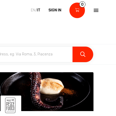
0
EN/
IT
SIGN IN