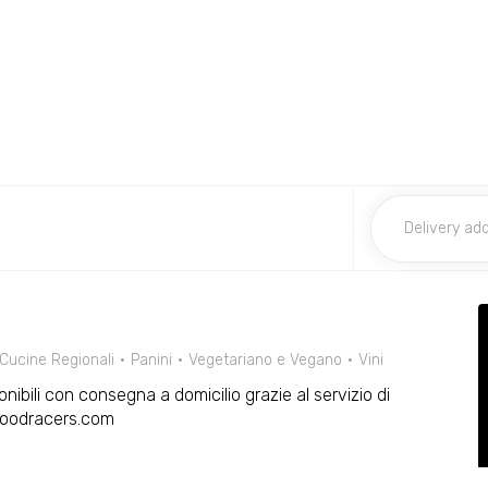
Cucine Regionali
Panini
Vegetariano e Vegano
Vini
nibili con consegna a domicilio grazie al servizio di
 Foodracers.com