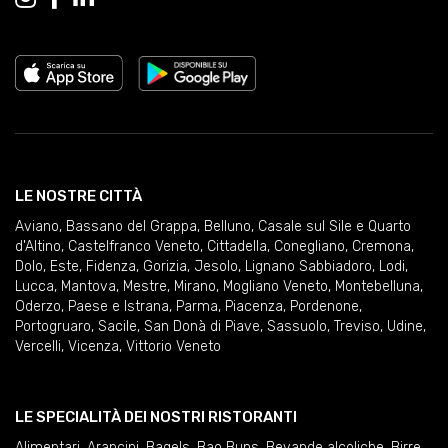
LE NOSTRE CITTÀ
Aviano
,
Bassano del Grappa
,
Belluno
,
Casale sul Sile e Quarto
d'Altino
,
Castelfranco Veneto
,
Cittadella
,
Conegliano
,
Cremona
,
Dolo
,
Este
,
Fidenza
,
Gorizia
,
Jesolo
,
Lignano Sabbiadoro
,
Lodi
,
Lucca
,
Mantova
,
Mestre
,
Mirano
,
Mogliano Veneto
,
Montebelluna
,
Oderzo
,
Paese e Istrana
,
Parma
,
Piacenza
,
Pordenone
,
Portogruaro
,
Sacile
,
San Donà di Piave
,
Sassuolo
,
Treviso
,
Udine
,
Vercelli
,
Vicenza
,
Vittorio Veneto
LE SPECIALITÀ DEI NOSTRI RISTORANTI
Alimentari
,
Arancini
,
Bagels
,
Bao Buns
,
Bevande alcoliche
,
Birre
,