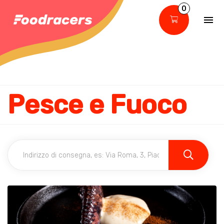
0
Pesce e Fuoco