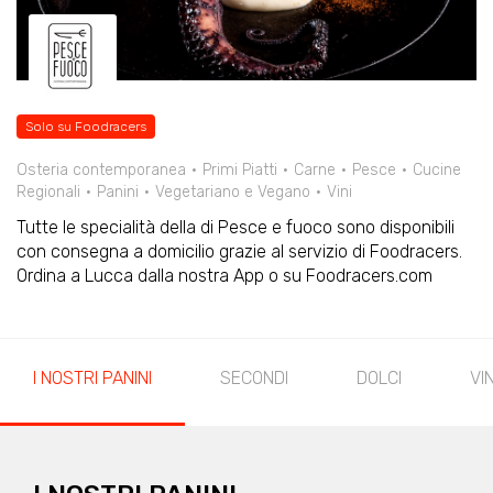
Solo su Foodracers
Osteria contemporanea
Primi Piatti
Carne
Pesce
Cucine
Regionali
Panini
Vegetariano e Vegano
Vini
Tutte le specialità della di Pesce e fuoco sono disponibili
con consegna a domicilio grazie al servizio di Foodracers.
Ordina a Lucca dalla nostra App o su Foodracers.com
I NOSTRI PANINI
SECONDI
DOLCI
VIN