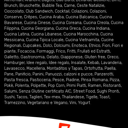
Brunch
,
Bruschette
,
Bubble Tea
,
Carne
,
Ceste Natalizie
,
Cioccolato
,
Club Sandwich
,
Cocktail
,
Colazioni
,
Colazioni
,
Conserve
,
Crêpes
,
Cucina Araba
,
Cucina Balcanica
,
Cucina
Bavarese
,
Cucina Cinese
,
Cucina Coreana
,
Cucina Creola
,
Cucina
Filippina
,
Cucina Georgiana
,
Cucina Greca
,
Cucina Indiana
,
Cucina Latina
,
Cucina Libanese
,
Cucina Marocchina
,
Cucina
Messicana
,
Cucina Tipica Locale
,
Cucina Vietnamita
,
Cucine
Regionali
,
Cupcakes
,
Dolci
,
Dolciumi
,
Enoteca
,
Etnico
,
Fiori
,
Fiori e
piante
,
Focaccia
,
Formaggi
,
Frico
,
Fritti
,
Frullati ed Estratti
,
Galletto
,
Gastronomia
,
Gelato
,
Giapponese
,
Gluten free
,
Greco
,
Hamburger
,
Idee regalo
,
Idee regalo
,
Insalate
,
Kebab
,
Lavanderia
,
Lavasecco
,
Macelleria
,
Montaditos y Tapas
,
Ortofrutta
,
Paella
,
Pane
,
Panificio
,
Panini
,
Panuozzi, calzoni e pucce
,
Panzerotti
,
Pasta fresca
,
Pasticceria
,
Pesce
,
Piadine
,
Pinsa Romana
,
Pizza
,
Pokè
,
Polenta
,
Polpette
,
Pop Corn
,
Primi Piatti
,
Ramen
,
Ristoranti
,
Salumi
,
Senza Glutine certificato AIC
,
Street Food
,
Sughi Pronti
,
Sushi
,
Tacos
,
Taglieri
,
Tex-mex
,
Thailandese
,
Tigelle
,
Toast
,
Tramezzino
,
Vegetariano e Vegano
,
Vini
,
Yogurt