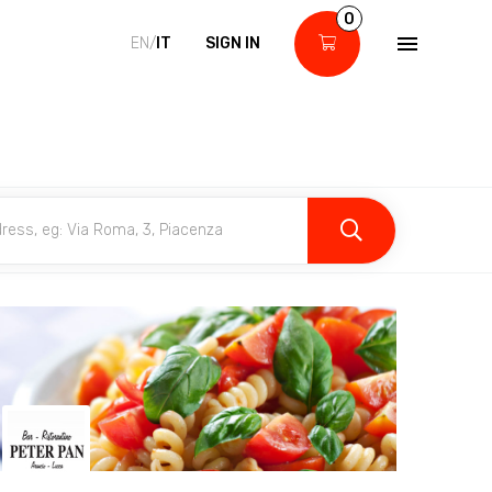
0
EN/
IT
SIGN IN