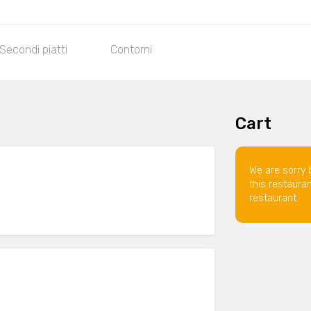
Secondi piatti
Contorni
Cart
We are sorry 
this restaura
restaurant.