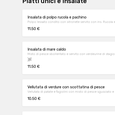
Piatti unici e insalate
Insalata di polpo rucola e pachino
Polpo lessato condito con si
11.50 €
Insalata di mare caldo
Misto di pesce sbollentato e servito con verdeurine di stagion
11.50 €
Vellutata di verdure con scottatina di pesce
Vellutata di patate e fagiolini con misto di pesce sgusciato 
10.50 €