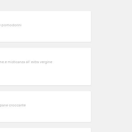
tronete servito con ins. Rucola e pomodorini
e e misticanza all' extra vergine
e pane croccante