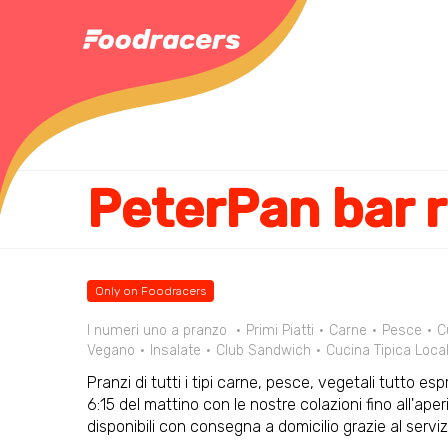
PeterPan bar r
Only on Foodracers
I numeri uno a pranzo
Primi Piatti
Carne
Pesce
C
Vegano
Insalate
Club Sandwich
Cucina Tipica Loca
Pranzi di tutti i tipi carne, pesce, vegetali tutto esp
6:15 del mattino con le nostre colazioni fino all'aper
disponibili con consegna a domicilio grazie al serv