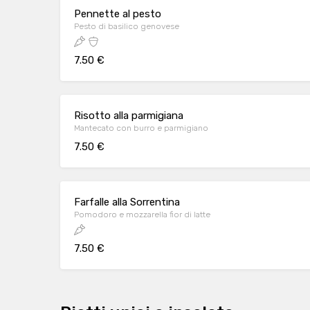
Pennette al pesto
Pesto di basilico genovese
7.50 €
Risotto alla parmigiana
Mantecato con burro e parmigiano
7.50 €
Farfalle alla Sorrentina
Pomodoro e mozzarella fior di latte
7.50 €