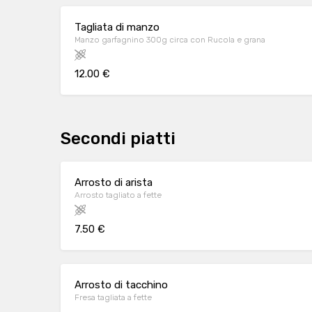
Tagliata di manzo
Manzo garfagnino 300g circa con Rucola e grana
12.00 €
Secondi piatti
Arrosto di arista
Arrosto tagliato a fette
7.50 €
Arrosto di tacchino
Fresa tagliata a fette