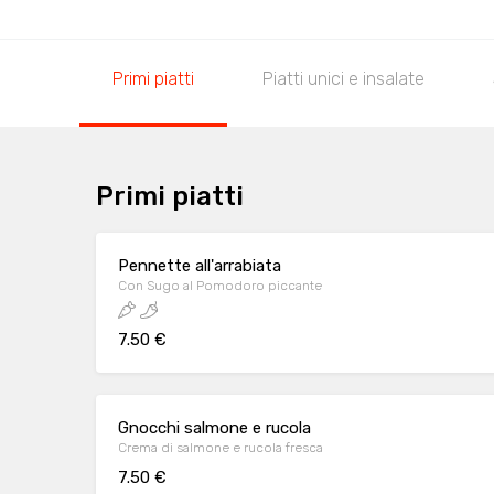
Primi piatti
Piatti unici e insalate
Primi piatti
Pennette all'arrabiata
Con Sugo al Pomodoro piccante
7.50 €
Gnocchi salmone e rucola
Crema di salmone e rucola fresca
7.50 €