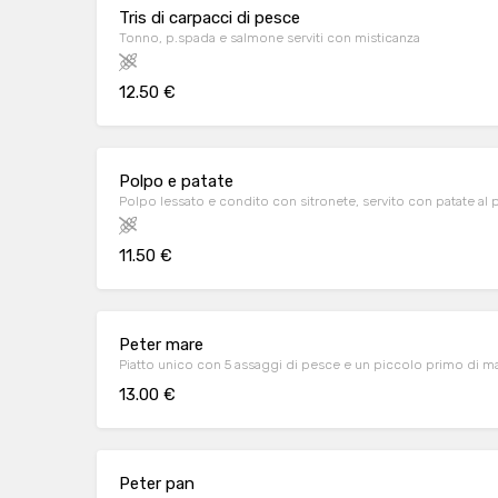
Tris di carpacci di pesce
Tonno, p.spada e salmone serviti con misticanza
12.50 €
Polpo e patate
Polpo lessato e condito con sitronete, servito con patate al
11.50 €
Peter mare
Piatto unico con 5 assaggi di pesce e un piccolo primo di mar
13.00 €
Peter pan