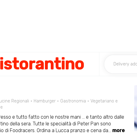
istorantino
ucine Regionali
Hamburger
Gastronomia
Vegetariano e
le
resso e tutto fatto con le nostre mani ... e tanto altro dalle
itino della sera. Tutte le specialità di Peter Pan sono
izio di Foodracers. Ordina a Lucca pranzo e cena da
...
more