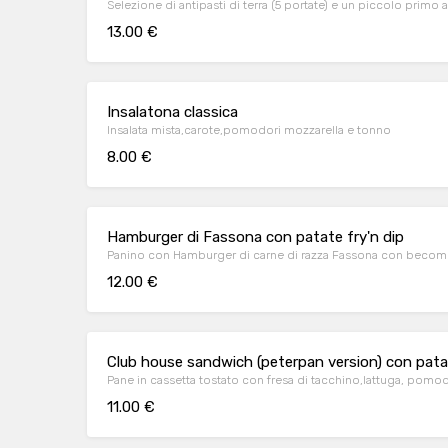
Selezione di antipasti di terra (5 portate) e un piccolo primo 
13.00 €
Insalatona classica
Insalata mista,carote,pomodori mozzarella e tonno
8.00 €
Hamburger di Fassona con patate fry'n dip
Panino con Hamburger di carne di razza Fassona con become
12.00 €
Club house sandwich (peterpan version) con pata
Pane in cassetta tostato con fresa di tacchino,lattuga, pomod
11.00 €