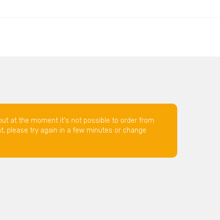
but at the moment it's not possible to order from
nt, please try again in a few minutes or change