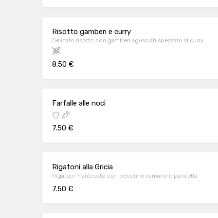
Risotto gamberi e curry
Delicato risotto con gamberi sgusciati spezzato al curry
8.50 €
Farfalle alle noci
7.50 €
Rigatoni alla Gricia
Rigatoni mantecato con pecorino romano e pancetta
7.50 €