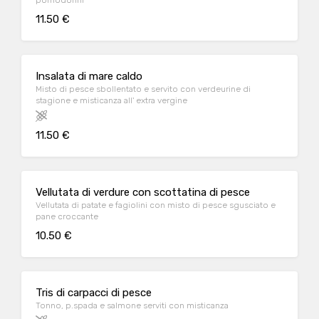
pomodorini
11.50 €
Insalata di mare caldo
Misto di pesce sbollentato e servito con verdeurine di
stagione e misticanza all' extra vergine
11.50 €
Vellutata di verdure con scottatina di pesce
Vellutata di patate e fagiolini con misto di pesce sgusciato e
pane croccante
10.50 €
Tris di carpacci di pesce
Tonno, p.spada e salmone serviti con misticanza