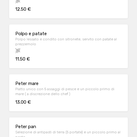
12.50 €
Polpo e patate
Polpo lessato e condito con sitronete, servito con patate al
prezzemolo
11.50 €
Peter mare
Piatto unico con 5 assaggi di pesce e un piccolo primo di
mare ( a discrezione dello chef )
13.00 €
Peter pan
Selezione di antipasti di terra (5 portate) e un piccolo primo al