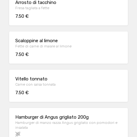
Arrosto di tacchino
Fresa tagliata a fette
7.50 €
Scaloppine al limone
Fette di carne di maiale al limone
7.50 €
Vitello tonnato
Carne con salsa tonnata
7.50 €
Hamburger di Angus grigliato 200g
Hamburger di manzo razza Angus grigliato con pomodori e
insalata