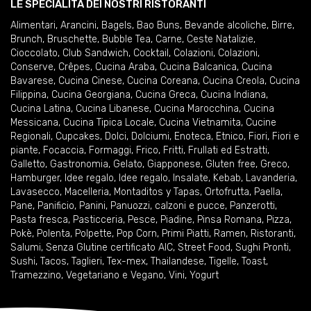
LE SPECIALITÀ DEI NOSTRI RISTORANTI
Alimentari
,
Arancini
,
Bagels
,
Bao Buns
,
Bevande alcoliche
,
Birre
,
Brunch
,
Bruschette
,
Bubble Tea
,
Carne
,
Ceste Natalizie
,
Cioccolato
,
Club Sandwich
,
Cocktail
,
Colazioni
,
Colazioni
,
Conserve
,
Crêpes
,
Cucina Araba
,
Cucina Balcanica
,
Cucina
Bavarese
,
Cucina Cinese
,
Cucina Coreana
,
Cucina Creola
,
Cucina
Filippina
,
Cucina Georgiana
,
Cucina Greca
,
Cucina Indiana
,
Cucina Latina
,
Cucina Libanese
,
Cucina Marocchina
,
Cucina
Messicana
,
Cucina Tipica Locale
,
Cucina Vietnamita
,
Cucine
Regionali
,
Cupcakes
,
Dolci
,
Dolciumi
,
Enoteca
,
Etnico
,
Fiori
,
Fiori e
piante
,
Focaccia
,
Formaggi
,
Frico
,
Fritti
,
Frullati ed Estratti
,
Galletto
,
Gastronomia
,
Gelato
,
Giapponese
,
Gluten free
,
Greco
,
Hamburger
,
Idee regalo
,
Idee regalo
,
Insalate
,
Kebab
,
Lavanderia
,
Lavasecco
,
Macelleria
,
Montaditos y Tapas
,
Ortofrutta
,
Paella
,
Pane
,
Panificio
,
Panini
,
Panuozzi, calzoni e pucce
,
Panzerotti
,
Pasta fresca
,
Pasticceria
,
Pesce
,
Piadine
,
Pinsa Romana
,
Pizza
,
Pokè
,
Polenta
,
Polpette
,
Pop Corn
,
Primi Piatti
,
Ramen
,
Ristoranti
,
Salumi
,
Senza Glutine certificato AIC
,
Street Food
,
Sughi Pronti
,
Sushi
,
Tacos
,
Taglieri
,
Tex-mex
,
Thailandese
,
Tigelle
,
Toast
,
Tramezzino
,
Vegetariano e Vegano
,
Vini
,
Yogurt