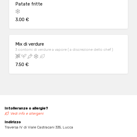
Patate fritte
3.00 €
Mix di verdure
3 contorni di verdure a vapore ( a discrezione dello chef )
7.50 €
Intolleranze o allergie?
Vedi info e allergeni
Indirizzo
Traversa IV di Viale Castracani 335, Lucca