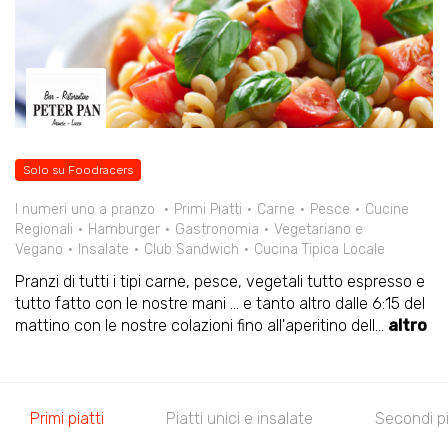
Solo su Foodracers
I numeri uno a pranzo
Primi Piatti
Carne
Pesce
Cucine
Regionali
Hamburger
Gastronomia
Vegetariano e
Vegano
Insalate
Club Sandwich
Cucina Tipica Locale
Pranzi di tutti i tipi carne, pesce, vegetali tutto espresso e
tutto fatto con le nostre mani ... e tanto altro dalle 6:15 del
mattino con le nostre colazioni fino all'aperitino dell
...
altro
Primi piatti
Piatti unici e insalate
Secondi pi