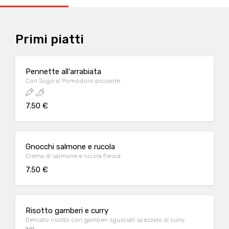
Primi piatti
Pennette all'arrabiata
Con Sugo al Pomodoro piccante
7.50 €
Gnocchi salmone e rucola
Crema di salmone e rucola fresca
7.50 €
Risotto gamberi e curry
Delicato risotto con gamberi sgusciati spezzato al curry