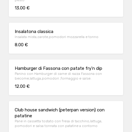
pesto
13.00 €
Insalatona classica
Insalata mista,carote,pomodori mozzarella e tonno
8.00 €
Hamburger di Fassona con patate fry'n dip
Panino con Hamburger di carne di razza Fassona con
become,lattuga,pomodori ,formaggio e salse.
12.00 €
Club house sandwich (peterpan version) con
patatine
Pane in cassetta tostato con fresa di tacchino,lattuga,
pomodori e salsa tonnata con patatine a contorno