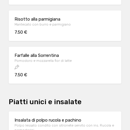
Risotto alla parmigiana
Mantecato con burro e parmigiano
7.50 €
Farfalle alla Sorrentina
Pomodoro e mozzarella fior di latte
7.50 €
Piatti unici e insalate
Insalata di polpo rucola e pachino
Polpo lessato condito con sitronete servito con ins. Rucola e