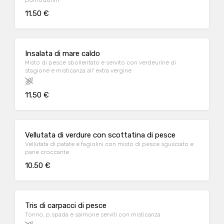
pomodorini
11.50 €
Insalata di mare caldo
Misto di pesce sbollentato e servito con verdeurine di
stagione e misticanza all' extra vergine
11.50 €
Vellutata di verdure con scottatina di pesce
Vellutata di patate e fagiolini con misto di pesce sgusciato e
pane croccante
10.50 €
Tris di carpacci di pesce
Tonno, p.spada e salmone serviti con misticanza