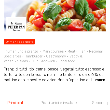
Only on Foodracers
I numeri uno a pranzo
Main courses
Meat
Fish
Regional
Specialties
Hamburger
Gastronomy
Veggy &
Vegan
Salads
Club Sandwich
Local food
Pranzi di tutti i tipi carne, pesce, vegetali tutto espresso e
tutto fatto con le nostre mani ... e tanto altro dalle 6:15 del
mattino con le nostre colazioni fino all'aperitino dell
...
more
Primi piatti
Piatti unici e insalate
Secondi pi