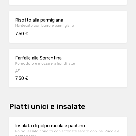
Risotto alla parmigiana
Mantecato con burro e parmigiano
7.50 €
Farfalle alla Sorrentina
Pomodoro e mozzarella fior di latte
7.50 €
Piatti unici e insalate
Insalata di polpo rucola e pachino
Polpo lessato condito con sitronete servito con ins. Rucola e