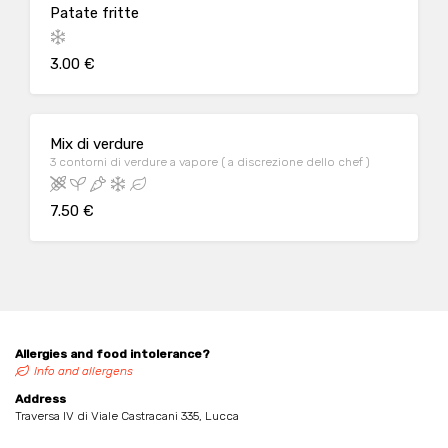
Patate fritte
3.00 €
Mix di verdure
3 contorni di verdure a vapore ( a discrezione dello chef )
7.50 €
Allergies and food intolerance?
Info and allergens
Address
Traversa IV di Viale Castracani 335, Lucca