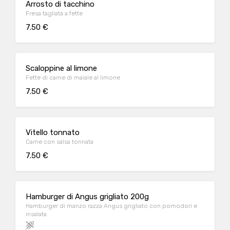
Arrosto di tacchino
Fresa tagliata a fette
7.50 €
Scaloppine al limone
Fette di carne di maiale al limone
7.50 €
Vitello tonnato
Carne con salsa tonnata
7.50 €
Hamburger di Angus grigliato 200g
Hamburger di manzo razza Angus grigliato con pomodori e
insalata