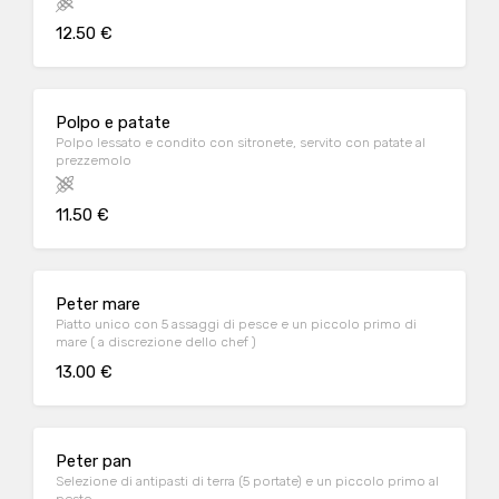
12.50 €
Polpo e patate
Polpo lessato e condito con sitronete, servito con patate al
prezzemolo
11.50 €
Peter mare
Piatto unico con 5 assaggi di pesce e un piccolo primo di
mare ( a discrezione dello chef )
13.00 €
Peter pan
Selezione di antipasti di terra (5 portate) e un piccolo primo al