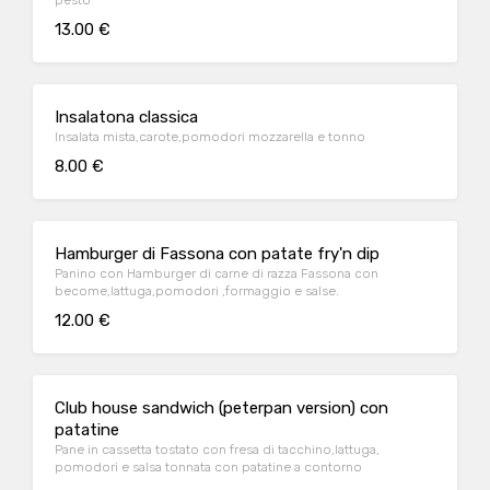
pesto
13.00 €
Insalatona classica
Insalata mista,carote,pomodori mozzarella e tonno
8.00 €
Hamburger di Fassona con patate fry'n dip
Panino con Hamburger di carne di razza Fassona con
become,lattuga,pomodori ,formaggio e salse.
12.00 €
Club house sandwich (peterpan version) con
patatine
Pane in cassetta tostato con fresa di tacchino,lattuga,
pomodori e salsa tonnata con patatine a contorno