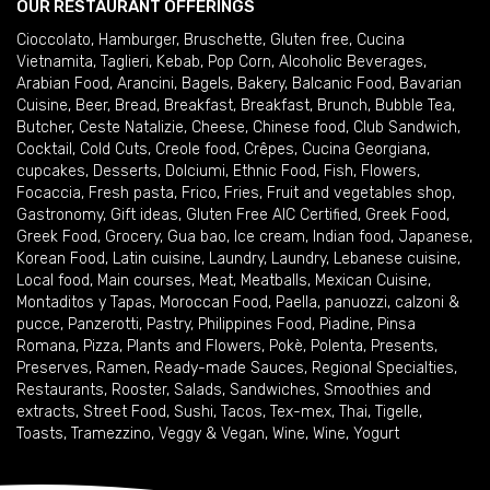
OUR RESTAURANT OFFERINGS
Cioccolato
,
Hamburger
,
Bruschette
,
Gluten free
,
Cucina
Vietnamita
,
Taglieri
,
Kebab
,
Pop Corn
,
Alcoholic Beverages
,
Arabian Food
,
Arancini
,
Bagels
,
Bakery
,
Balcanic Food
,
Bavarian
Cuisine
,
Beer
,
Bread
,
Breakfast
,
Breakfast
,
Brunch
,
Bubble Tea
,
Butcher
,
Ceste Natalizie
,
Cheese
,
Chinese food
,
Club Sandwich
,
Cocktail
,
Cold Cuts
,
Creole food
,
Crêpes
,
Cucina Georgiana
,
cupcakes
,
Desserts
,
Dolciumi
,
Ethnic Food
,
Fish
,
Flowers
,
Focaccia
,
Fresh pasta
,
Frico
,
Fries
,
Fruit and vegetables shop
,
Gastronomy
,
Gift ideas
,
Gluten Free AIC Certified
,
Greek Food
,
Greek Food
,
Grocery
,
Gua bao
,
Ice cream
,
Indian food
,
Japanese
,
Korean Food
,
Latin cuisine
,
Laundry
,
Laundry
,
Lebanese cuisine
,
Local food
,
Main courses
,
Meat
,
Meatballs
,
Mexican Cuisine
,
Montaditos y Tapas
,
Moroccan Food
,
Paella
,
panuozzi, calzoni &
pucce
,
Panzerotti
,
Pastry
,
Philippines Food
,
Piadine
,
Pinsa
Romana
,
Pizza
,
Plants and Flowers
,
Pokè
,
Polenta
,
Presents
,
Preserves
,
Ramen
,
Ready-made Sauces
,
Regional Specialties
,
Restaurants
,
Rooster
,
Salads
,
Sandwiches
,
Smoothies and
extracts
,
Street Food
,
Sushi
,
Tacos
,
Tex-mex
,
Thai
,
Tigelle
,
Toasts
,
Tramezzino
,
Veggy & Vegan
,
Wine
,
Wine
,
Yogurt