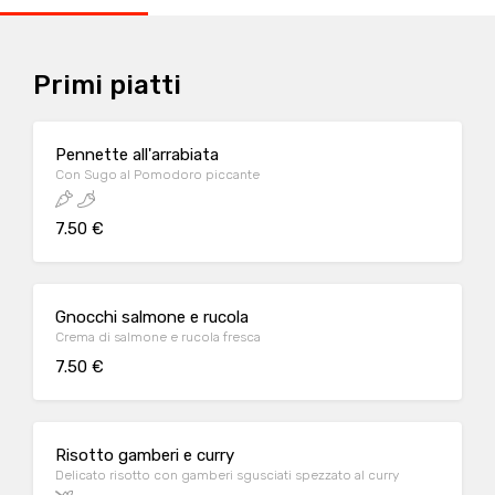
Primi piatti
Pennette all'arrabiata
Con Sugo al Pomodoro piccante
7.50 €
Gnocchi salmone e rucola
Crema di salmone e rucola fresca
7.50 €
Risotto gamberi e curry
Delicato risotto con gamberi sgusciati spezzato al curry