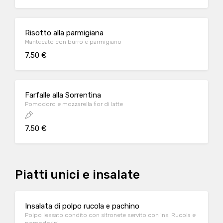
Risotto alla parmigiana
Mantecato con burro e parmigiano
7.50 €
Farfalle alla Sorrentina
Pomodoro e mozzarella fior di latte
7.50 €
Piatti unici e insalate
Insalata di polpo rucola e pachino
Polpo lessato condito con sitronete servito con ins. Rucola e