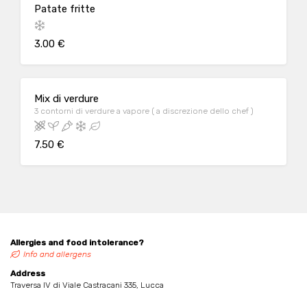
Patate fritte
3.00 €
Mix di verdure
3 contorni di verdure a vapore ( a discrezione dello chef )
7.50 €
Allergies and food intolerance?
Info and allergens
Address
Traversa IV di Viale Castracani 335, Lucca