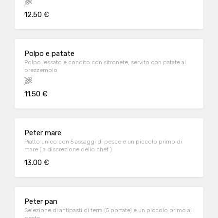
12.50 €
Polpo e patate
Polpo lessato e condito con sitronete, servito con patate al
prezzemolo
11.50 €
Peter mare
Piatto unico con 5 assaggi di pesce e un piccolo primo di
mare ( a discrezione dello chef )
13.00 €
Peter pan
Selezione di antipasti di terra (5 portate) e un piccolo primo al