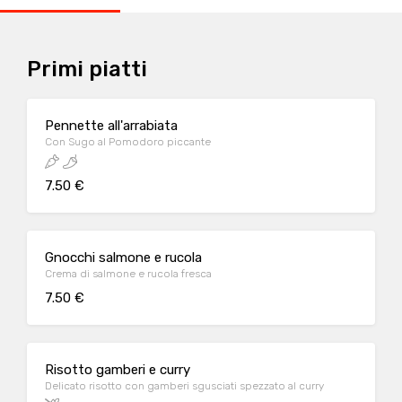
Primi piatti
Pennette all'arrabiata
Con Sugo al Pomodoro piccante
7.50 €
Gnocchi salmone e rucola
Crema di salmone e rucola fresca
7.50 €
Risotto gamberi e curry
Delicato risotto con gamberi sgusciati spezzato al curry