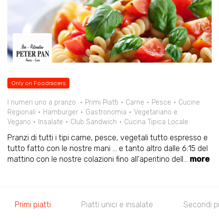
Only on Foodracers
I numeri uno a pranzo
Primi Piatti
Carne
Pesce
Cucine
Regionali
Hamburger
Gastronomia
Vegetariano e
Vegano
Insalate
Club Sandwich
Cucina Tipica Locale
Pranzi di tutti i tipi carne, pesce, vegetali tutto espresso e
tutto fatto con le nostre mani ... e tanto altro dalle 6:15 del
mattino con le nostre colazioni fino all'aperitino dell
...
more
Primi piatti
Piatti unici e insalate
Secondi pi