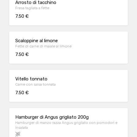
Arrosto di tacchino
Fresa tagliata a fette
7.50 €
Scaloppine al limone
Fette di carne di maiale al limone
7.50 €
Vitello tonnato
Carne con salsa tonnata
7.50 €
Hamburger di Angus grigliato 200g
Hamburger di manzo razza Angus grigliato con pomodori e
insalata