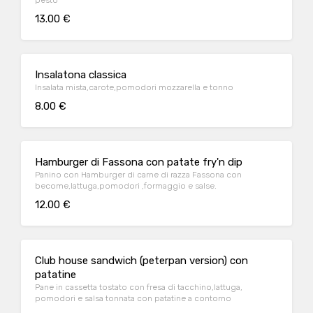
pesto
13.00 €
Insalatona classica
Insalata mista,carote,pomodori mozzarella e tonno
8.00 €
Hamburger di Fassona con patate fry'n dip
Panino con Hamburger di carne di razza Fassona con
become,lattuga,pomodori ,formaggio e salse.
12.00 €
Club house sandwich (peterpan version) con
patatine
Pane in cassetta tostato con fresa di tacchino,lattuga,
pomodori e salsa tonnata con patatine a contorno