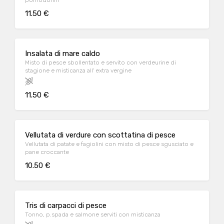
pomodorini
11.50 €
Insalata di mare caldo
Misto di pesce sbollentato e servito con verdeurine di
stagione e misticanza all' extra vergine
11.50 €
Vellutata di verdure con scottatina di pesce
Vellutata di patate e fagiolini con misto di pesce sgusciato e
pane croccante
10.50 €
Tris di carpacci di pesce
Tonno, p.spada e salmone serviti con misticanza