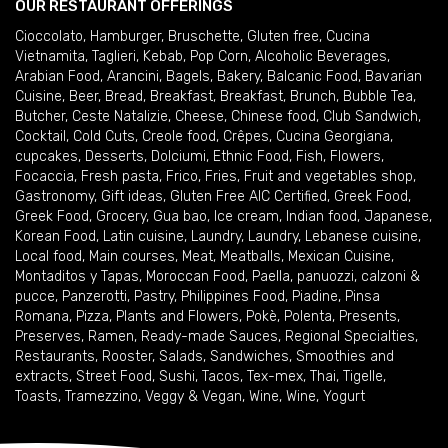
OUR RESTAURANT OFFERINGS
Cioccolato
,
Hamburger
,
Bruschette
,
Gluten free
,
Cucina
Vietnamita
,
Taglieri
,
Kebab
,
Pop Corn
,
Alcoholic Beverages
,
Arabian Food
,
Arancini
,
Bagels
,
Bakery
,
Balcanic Food
,
Bavarian
Cuisine
,
Beer
,
Bread
,
Breakfast
,
Breakfast
,
Brunch
,
Bubble Tea
,
Butcher
,
Ceste Natalizie
,
Cheese
,
Chinese food
,
Club Sandwich
,
Cocktail
,
Cold Cuts
,
Creole food
,
Crêpes
,
Cucina Georgiana
,
cupcakes
,
Desserts
,
Dolciumi
,
Ethnic Food
,
Fish
,
Flowers
,
Focaccia
,
Fresh pasta
,
Frico
,
Fries
,
Fruit and vegetables shop
,
Gastronomy
,
Gift ideas
,
Gluten Free AIC Certified
,
Greek Food
,
Greek Food
,
Grocery
,
Gua bao
,
Ice cream
,
Indian food
,
Japanese
,
Korean Food
,
Latin cuisine
,
Laundry
,
Laundry
,
Lebanese cuisine
,
Local food
,
Main courses
,
Meat
,
Meatballs
,
Mexican Cuisine
,
Montaditos y Tapas
,
Moroccan Food
,
Paella
,
panuozzi, calzoni &
pucce
,
Panzerotti
,
Pastry
,
Philippines Food
,
Piadine
,
Pinsa
Romana
,
Pizza
,
Plants and Flowers
,
Pokè
,
Polenta
,
Presents
,
Preserves
,
Ramen
,
Ready-made Sauces
,
Regional Specialties
,
Restaurants
,
Rooster
,
Salads
,
Sandwiches
,
Smoothies and
extracts
,
Street Food
,
Sushi
,
Tacos
,
Tex-mex
,
Thai
,
Tigelle
,
Toasts
,
Tramezzino
,
Veggy & Vegan
,
Wine
,
Wine
,
Yogurt