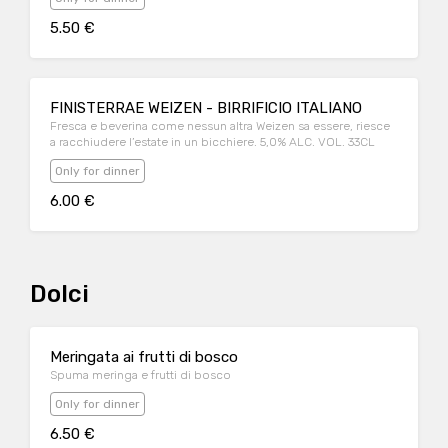
5.50 €
FINISTERRAE WEIZEN - BIRRIFICIO ITALIANO
Fresca e beverina come nessun altra Weizen sa essere, riesce
a racchiudere l’estate in un bicchiere. 5,0% ALC. VOL. 33CL
Only for dinner
6.00 €
Dolci
Meringata ai frutti di bosco
Spuma meringa e frutti di bosco
Only for dinner
6.50 €