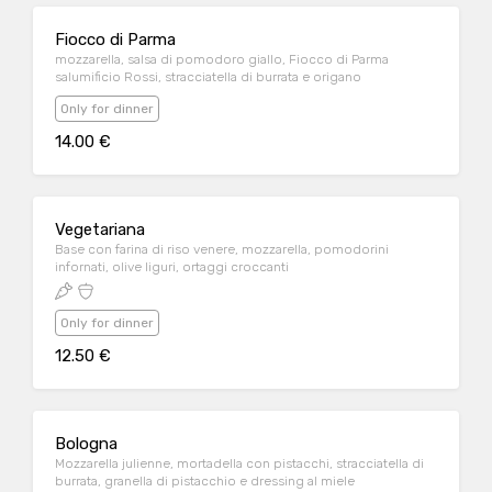
Fiocco di Parma
mozzarella, salsa di pomodoro giallo, Fiocco di Parma
salumificio Rossi, stracciatella di burrata e origano
Only for dinner
14.00 €
Vegetariana
Base con farina di riso venere, mozzarella, pomodorini
infornati, olive liguri, ortaggi croccanti
Only for dinner
12.50 €
Bologna
Mozzarella julienne, mortadella con pistacchi, stracciatella di
burrata, granella di pistacchio e dressing al miele