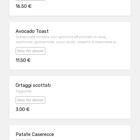
16.50 €
Avocado Toast
Schiacciata romana con salmone affumicato in casa,
scamorza, guacamole, uovo sodo, sesamo e maionese al
limone
Only for dinner
11.50 €
Ortaggi scottati
Aggiunta
Only for dinner
3.00 €
Patate Caserecce