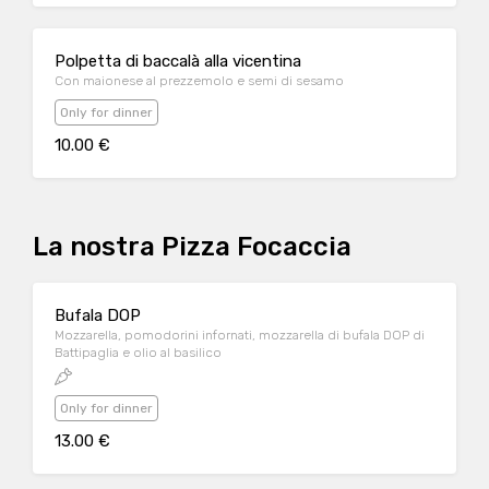
Polpetta di baccalà alla vicentina
Con maionese al prezzemolo e semi di sesamo
Only for dinner
10.00 €
La nostra Pizza Focaccia
Bufala DOP
Mozzarella, pomodorini infornati, mozzarella di bufala DOP di
Battipaglia e olio al basilico
Only for dinner
13.00 €