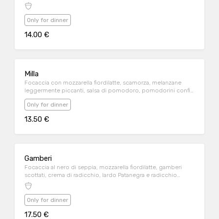
Only for dinner
14.00 €
Milla
Focaccia con mozzarella fiordilatte, scamorza, melanzane
leggermente piccanti, salsa di pomodoro, pomodorini confit
e speck
Only for dinner
13.50 €
Gamberi
Focaccia al nero di seppia, mozzarella fiordilatte, gamberi
scottati, crema di radicchio, lardo Patanegra e radicchio
condito
Only for dinner
17.50 €