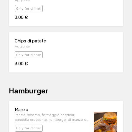
Aggiunta
Only for dinner
3.00 €
Chips di patate
Aggiunta
Only for dinner
3.00 €
Hamburger
Manzo
Pane al sesamo, formaggio cheddar,
pancetta croccante, hamburger di manzo da
200 gr. leggermente affumicato, lattuga,
Only for dinner
pomodorini confit e cappuccio viola in