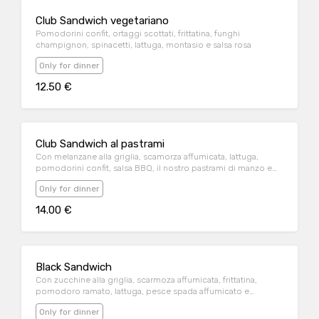
Club Sandwich vegetariano
Pomodorini confit, ortaggi scottati, frittatina, funghi
champignon, spinacetti, lattuga, montasio e salsa rosa
Only for dinner
12.50 €
Club Sandwich al pastrami
Con melanzane alla griglia, scamorza affumicata, lattuga,
pomodorini confit, salsa BBQ, il nostro pastrami di manzo e
salsa rosa
Only for dinner
14.00 €
Black Sandwich
Con zucchine alla griglia, scarmoza affumicata, frittatina,
pomodoro ramato, lattuga, pesce spada affumicato e
maionese al limone
Only for dinner