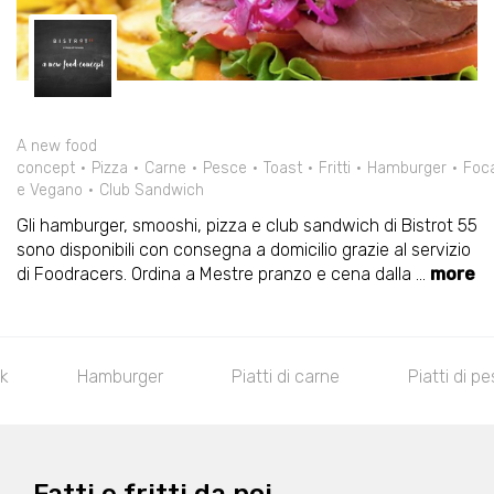
A new food
concept
Pizza
Carne
Pesce
Toast
Fritti
Hamburger
Foc
e Vegano
Club Sandwich
Gli hamburger, smooshi, pizza e club sandwich di Bistrot 55
sono disponibili con consegna a domicilio grazie al servizio
di Foodracers. Ordina a Mestre pranzo e cena dalla
...
more
k
Hamburger
Piatti di carne
Piatti di p