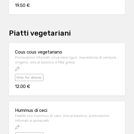
19.50 €
Piatti vegetariani
Cous cous vegetariano
Pomodorini infornati, olive nere liguri, macedonia di verdure,
origano, olio al basilico e feta greca
Only for dinner
12.00 €
Hummus di ceci
Falafel con hummus di ceci, olio al basilico, pomodorini
infornati e spinacetti