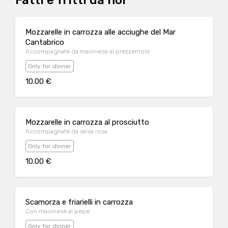
Fatti e fritti da noi
Mozzarelle in carrozza alle acciughe del Mar
Cantabrico
Accompagnate da maionese al prezzemolo
Only for dinner
10.00 €
Mozzarelle in carrozza al prosciutto
Accompagnate da salsa rosa
Only for dinner
10.00 €
Scamorza e friarielli in carrozza
Con maionese al pepe
Only for dinner