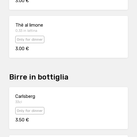
3.00 €
Thè al limone
0,33 in lattina
Only for dinner
3.00 €
Birre in bottiglia
Carlsberg
33cl
Only for dinner
3.50 €