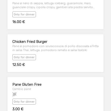
Pane al nero di seppia, lattuga iceberg, guacamole, mais,
guanciale crispy, cipolla crispy, gamberi alla piastra servito
con jalapeño al cheddar
Only for dinner
16.00 €
Chicken Fried Burger
Pane al pomodoro con sovraccoscia di pollo disossata e fritta
in salsa Thai, lattuga, pomodoro ramato e salsa tzatziki
Only for dinner
12.50 €
Pane Gluten Free
Cambio pane
Only for dinner
3.00 €