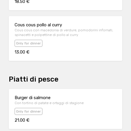
18.50 €
Cous cous pollo al curry
Cous cous con macedonia di verdure, pomodorini infornati,
spinacetti e polpettine di pollo al curry
Only for dinner
13.00 €
Piatti di pesce
Burger di salmone
Con tortino di patate e ortaggi di stagione
Only for dinner
21.00 €