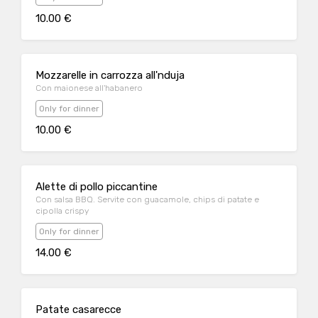
10.00 €
Mozzarelle in carrozza all'nduja
Con maionese all'habanero
Only for dinner
10.00 €
Alette di pollo piccantine
Con salsa BBQ. Servite con guacamole, chips di patate e
cipolla crispy
Only for dinner
14.00 €
Patate casarecce