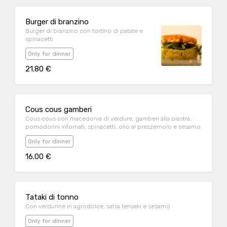
Burger di branzino
Burger di branzino con tortino di patate e
spinacetti
Only for dinner
21.80 €
Cous cous gamberi
Cous cous con macedonia di verdure, gamberi alla piastra,
pomodorini infornati, spinacetti, olio al prezzemolo e sesamo
Only for dinner
16.00 €
Tataki di tonno
Con verdurine in agrodolce, salsa teriyaki e sesamo
Only for dinner