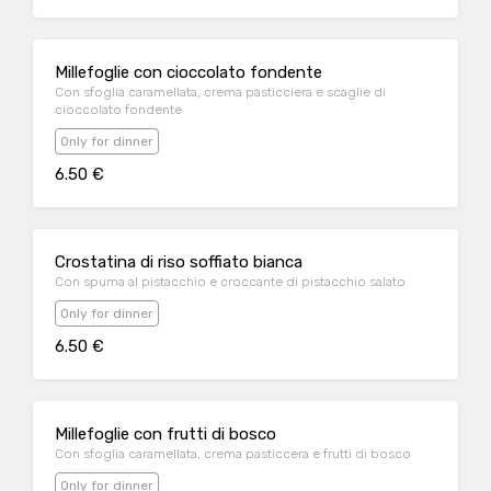
Millefoglie con cioccolato fondente
Con sfoglia caramellata, crema pasticciera e scaglie di
cioccolato fondente
Only for dinner
6.50 €
Crostatina di riso soffiato bianca
Con spuma al pistacchio e croccante di pistacchio salato
Only for dinner
6.50 €
Millefoglie con frutti di bosco
Con sfoglia caramellata, crema pasticcera e frutti di bosco
Only for dinner