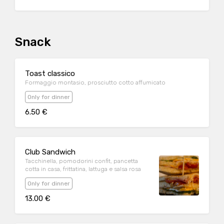
Snack
Toast classico
Formaggio montasio, prosciutto cotto affumicato
Only for dinner
6.50 €
Club Sandwich
Tacchinella, pomodorini confit, pancetta
cotta in casa, frittatina, lattuga e salsa rosa
Only for dinner
13.00 €