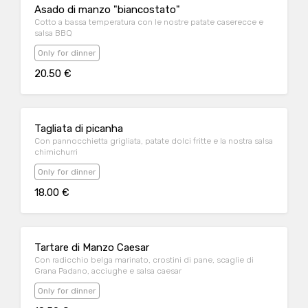
Asado di manzo "biancostato"
Cotto a bassa temperatura con le nostre patate caserecce e
salsa BBQ
Only for dinner
20.50 €
Tagliata di picanha
Con pannocchietta grigliata, patate dolci fritte e la nostra salsa
chimichurri
Only for dinner
18.00 €
Tartare di Manzo Caesar
Con radicchio belga marinato, crostini di pane, scaglie di
Grana Padano, acciughe e salsa caesar
Only for dinner