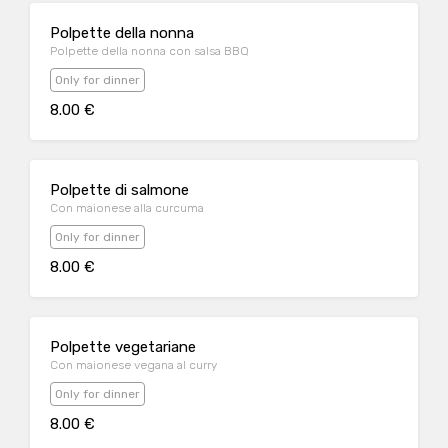
Polpette della nonna
Polpette della nonna con salsa BBQ
Only for dinner
8.00 €
Polpette di salmone
Con maionese alla curcuma
Only for dinner
8.00 €
Polpette vegetariane
Con maionese vegana al curry
Only for dinner
8.00 €