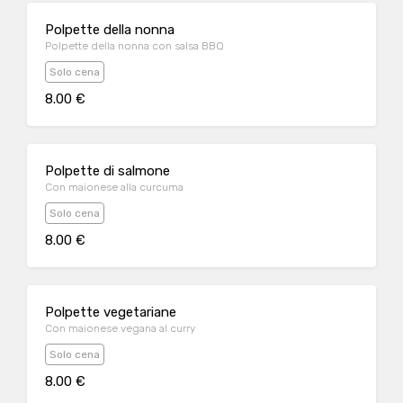
Polpette della nonna
Polpette della nonna con salsa BBQ
Solo cena
8.00 €
Polpette di salmone
Con maionese alla curcuma
Solo cena
8.00 €
Polpette vegetariane
Con maionese vegana al curry
Solo cena
8.00 €