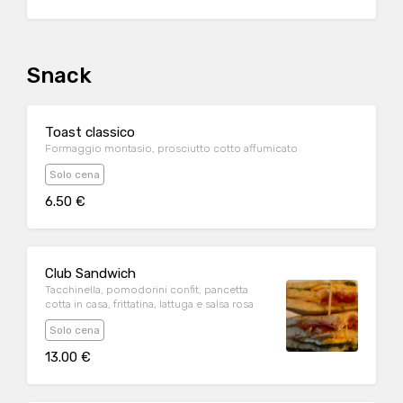
Snack
Toast classico
Formaggio montasio, prosciutto cotto affumicato
Solo cena
6.50 €
Club Sandwich
Tacchinella, pomodorini confit, pancetta
cotta in casa, frittatina, lattuga e salsa rosa
Solo cena
13.00 €