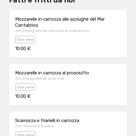
Fatti e fritti da noi
Mozzarelle in carrozza alle acciughe del Mar
Cantabrico
Accompagnate da maionese al prezzemolo
Solo cena
10.00 €
Mozzarelle in carrozza al prosciutto
Accompagnate da salsa rosa
Solo cena
10.00 €
Scamorza e friarielli in carrozza
Con maionese al pepe
Solo cena