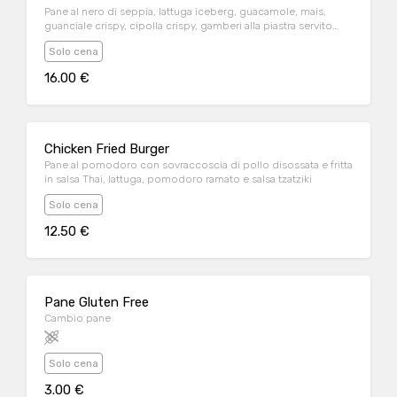
Pane al nero di seppia, lattuga iceberg, guacamole, mais,
guanciale crispy, cipolla crispy, gamberi alla piastra servito
con jalapeño al cheddar
Solo cena
16.00 €
Chicken Fried Burger
Pane al pomodoro con sovraccoscia di pollo disossata e fritta
in salsa Thai, lattuga, pomodoro ramato e salsa tzatziki
Solo cena
12.50 €
Pane Gluten Free
Cambio pane
Solo cena
3.00 €