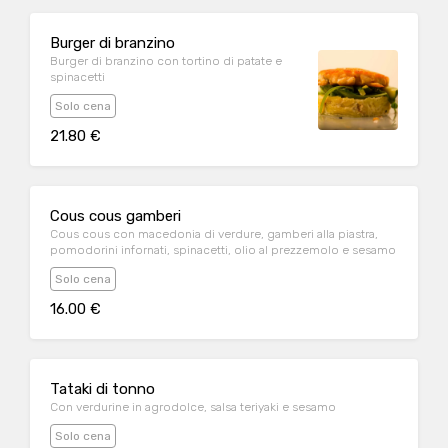
Burger di branzino
Burger di branzino con tortino di patate e
spinacetti
Solo cena
21.80 €
Cous cous gamberi
Cous cous con macedonia di verdure, gamberi alla piastra,
pomodorini infornati, spinacetti, olio al prezzemolo e sesamo
Solo cena
16.00 €
Tataki di tonno
Con verdurine in agrodolce, salsa teriyaki e sesamo
Solo cena