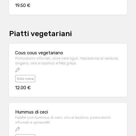
19.50 €
Piatti vegetariani
Cous cous vegetariano
Pomodorini infornati, olive nere liguri, macedonia di verdure,
origano, olio al basilico e feta greca
Solo cena
12.00 €
Hummus di ceci
Falafel con hummus di ceci, olio al basilico, pomodorini
infornati e spinacetti