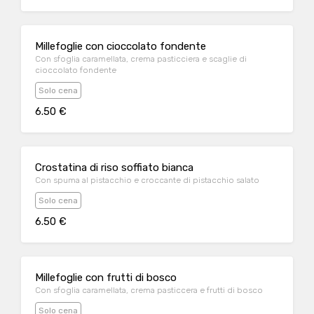
Millefoglie con cioccolato fondente
Con sfoglia caramellata, crema pasticciera e scaglie di
cioccolato fondente
Solo cena
6.50 €
Crostatina di riso soffiato bianca
Con spuma al pistacchio e croccante di pistacchio salato
Solo cena
6.50 €
Millefoglie con frutti di bosco
Con sfoglia caramellata, crema pasticcera e frutti di bosco
Solo cena