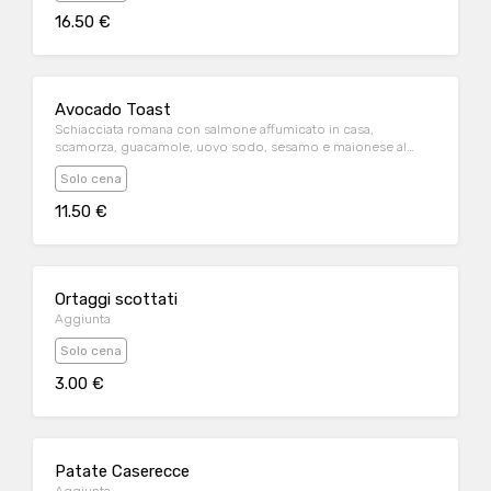
16.50 €
Avocado Toast
Schiacciata romana con salmone affumicato in casa,
scamorza, guacamole, uovo sodo, sesamo e maionese al
limone
Solo cena
11.50 €
Ortaggi scottati
Aggiunta
Solo cena
3.00 €
Patate Caserecce