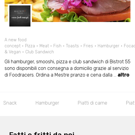
A new food
concept
Pizza
Meat
Fish
Toasts
Fries
Hamburger
Focac
& Vegan
Club Sandwich
Gli hamburger, smooshi, pizza e club sandwich di Bistrot 55
sono disponibili con consegna a domicilio grazie al servizio
di Foodracers. Ordina a Mestre pranzo e cena dalla
...
altro
Snack
Hamburger
Piatti di carne
Piat