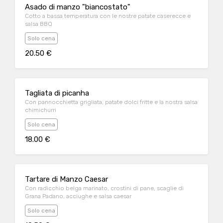
Asado di manzo "biancostato"
Cotto a bassa temperatura con le nostre patate caserecce e
salsa BBQ
Solo cena
20.50 €
Tagliata di picanha
Con pannocchietta grigliata, patate dolci fritte e la nostra salsa
chimichurri
Solo cena
18.00 €
Tartare di Manzo Caesar
Con radicchio belga marinato, crostini di pane, scaglie di
Grana Padano, acciughe e salsa caesar
Solo cena