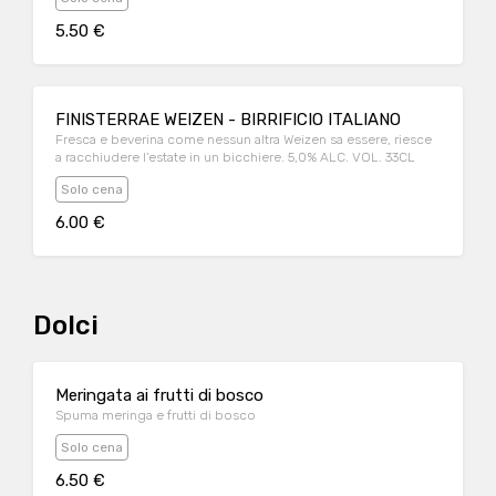
5.50 €
FINISTERRAE WEIZEN - BIRRIFICIO ITALIANO
Fresca e beverina come nessun altra Weizen sa essere, riesce
a racchiudere l’estate in un bicchiere. 5,0% ALC. VOL. 33CL
Solo cena
6.00 €
Dolci
Meringata ai frutti di bosco
Spuma meringa e frutti di bosco
Solo cena
6.50 €