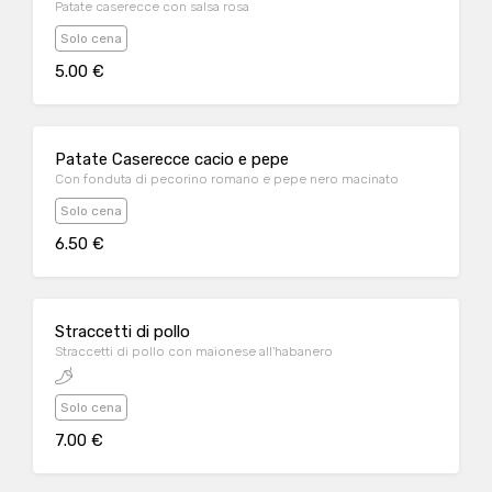
Patate caserecce con salsa rosa
Solo cena
5.00 €
Patate Caserecce cacio e pepe
Con fonduta di pecorino romano e pepe nero macinato
Solo cena
6.50 €
Straccetti di pollo
Straccetti di pollo con maionese all'habanero
Solo cena
7.00 €