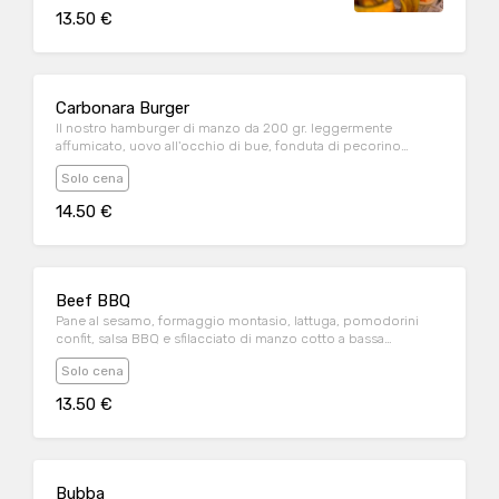
agrodolce
13.50 €
Carbonara Burger
Il nostro hamburger di manzo da 200 gr. leggermente
affumicato, uovo all'occhio di bue, fonduta di pecorino
romano, lattuga, guanciale crispy; servito con maionese al
Solo cena
pepe nero e tuorlo d'uovo fritto
14.50 €
Beef BBQ
Pane al sesamo, formaggio montasio, lattuga, pomodorini
confit, salsa BBQ e sfilacciato di manzo cotto a bassa
temperatura
Solo cena
13.50 €
Bubba