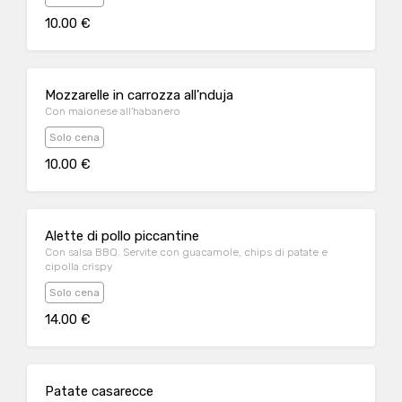
10.00 €
Mozzarelle in carrozza all'nduja
Con maionese all'habanero
Solo cena
10.00 €
Alette di pollo piccantine
Con salsa BBQ. Servite con guacamole, chips di patate e
cipolla crispy
Solo cena
14.00 €
Patate casarecce