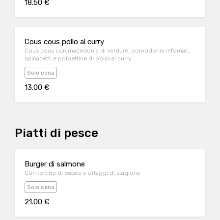
18.50 €
Cous cous pollo al curry
Cous cous con macedonia di verdure, pomodorini infornati,
spinacetti e polpettine di pollo al curry
Solo cena
13.00 €
Piatti di pesce
Burger di salmone
Con tortino di patate e ortaggi di stagione
Solo cena
21.00 €