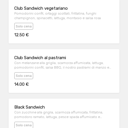
Club Sandwich vegetariano
Pomodorini confit, ortaggi scottati, frittatina, funghi
champignon, spinacetti, lattuga, montasio e salsa rosa
Solo cena
12.50 €
Club Sandwich al pastrami
Con melanzane alla griglia, scamorza affumicata, lattuga,
pomodorini confit, salsa BBQ, il nostro pastrami di manzo e
salsa rosa
Solo cena
14.00 €
Black Sandwich
Con zucchine alla griglia, scarmoza affumicata, frittatina,
pomodoro ramato, lattuga, pesce spada affumicato e
maionese al limone
Solo cena