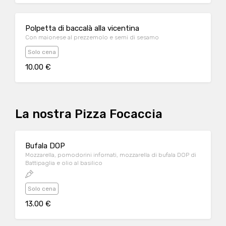
Polpetta di baccalà alla vicentina
Con maionese al prezzemolo e semi di sesamo
Solo cena
10.00 €
La nostra Pizza Focaccia
Bufala DOP
Mozzarella, pomodorini infornati, mozzarella di bufala DOP di
Battipaglia e olio al basilico
Solo cena
13.00 €