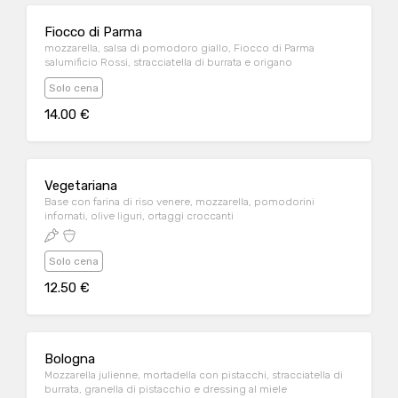
Fiocco di Parma
mozzarella, salsa di pomodoro giallo, Fiocco di Parma
salumificio Rossi, stracciatella di burrata e origano
Solo cena
14.00 €
Vegetariana
Base con farina di riso venere, mozzarella, pomodorini
infornati, olive liguri, ortaggi croccanti
Solo cena
12.50 €
Bologna
Mozzarella julienne, mortadella con pistacchi, stracciatella di
burrata, granella di pistacchio e dressing al miele