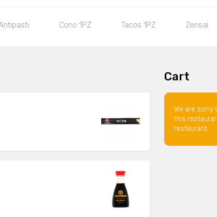
Antipasti
Cono 1PZ
Tacos 1PZ
Zensai
Cart
We are sorry 
this restaura
restaurant.