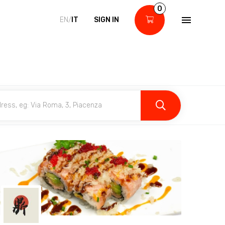
0
EN/
IT
SIGN IN