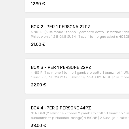
12.90 €
BOX 2 -PER 1 PERSONA 22PZ
6 NIGIRI ( 2 salmone 1 tonno 1 gambero cotto 1 branzino 1 t
Philadelphia ) 2 BIGNE SUSHI (1 sushi jo 1 bigne sake) 6 HOS
21.00 €
BOX 3 - PER 1 PERSONE 22PZ
4 NIGIRI(1 salmone 1 tonno 1 gambero cotto 1 branzino) 4 U
1 sushi Jo) 6 HOSOMAKI (Salmone) 6 SASHIMI MISTI (3 salmone
22.00 €
BOX 4 -PER 2 PERSONE 44PZ
"8 NIGIRI (2 salmone 2 tonno 2 gambero cotto 1 branzino 1 sa
cumcumber, pistacchio, mango) 4 BIGNE ( 2 Sushi jo, 1 sake, 
california )
38.00 €