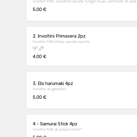
Involtini fritti, zucchine carote, funghi muer, vermicelli di soi
5.00 €
2. Involtini Primavera 2pz
Involtini fritti,Verza, carote,cipolle
4.00 €
3. Ebi harumaki 4pz
Involtini di gamberi
5.00 €
4 - Samurai Stick 4pz
Involtini fritti di pesce misto*