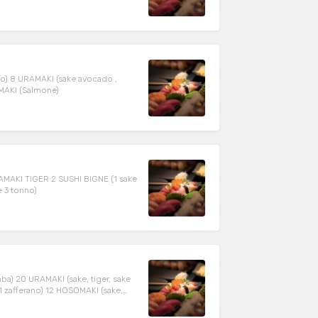
ako) 8 URAMAKI (sake avocado ,
OMAKI (Salmone)
RAMAKI TIGER 2 SUSHI BIGNE (1 sake
 3 tonno)
ba) 20 URAMAKI (sake, tiger, sake
1 zafferano) 12 HOSOMAKI (sake,