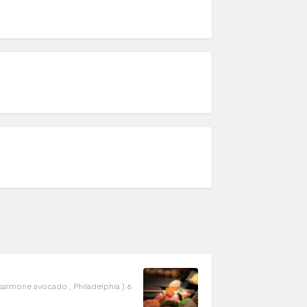
salmone avocado , Philadelphia ) 6