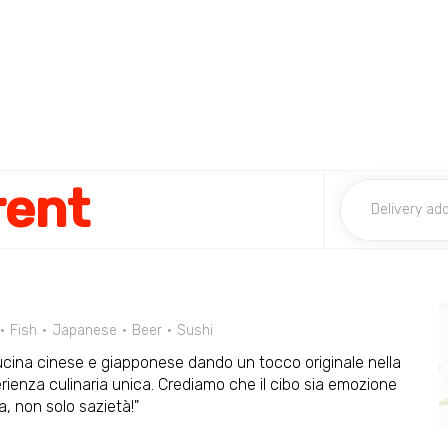
rent
Fish
Japanese
Beer
Sushi
la cucina cinese e giapponese dando un tocco originale nella
rienza culinaria unica. Crediamo che il cibo sia emozione
a, non solo sazietà!"