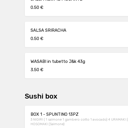
0.50 €
SALSA SRIRACHA
0.50 €
WASABI in tubetto J&k 43g
3.50 €
Sushi box
BOX 1 - SPUNTINO 13PZ
3 NIGIRI ( 1 salmone 1 gambero cotto 1 avocado) 4 URAMAKI (
HOSOMAKI (Salmone)