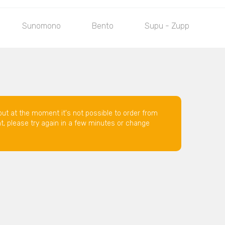
Sunomono
Bento
Supu - Zuppa
but at the moment it's not possible to order from
nt, please try again in a few minutes or change