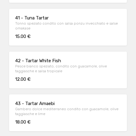
41 - Tuna Tartar
Tonno speziato condito con salsa ponzu invecchiato e salse
omakase
15.00 €
42 - Tartar White Fish
Pesce bianco speziato, condito con guacamole, olive
taggiasche e salsa tropicale
12.00 €
43 - Tartar Amaebi
Gambero dolce mediterraneo condito con guacamole, olive
taggiasche e lime
18.00 €