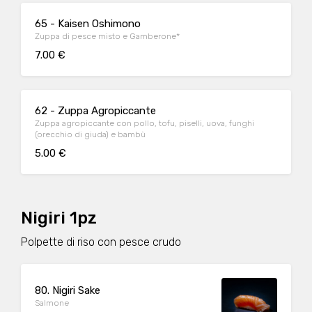
65 - Kaisen Oshimono
Zuppa di pesce misto e Gamberone*
7.00 €
62 - Zuppa Agropiccante
Zuppa agropiccante con pollo, tofu, piselli, uova, funghi
(orecchio di giuda) e bambù
5.00 €
Nigiri 1pz
Polpette di riso con pesce crudo
80. Nigiri Sake
Salmone