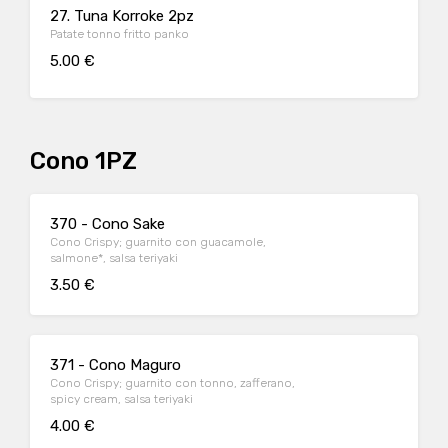
27. Tuna Korroke 2pz
Patate tonno fritto panko
5.00 €
Cono 1PZ
370 - Cono Sake
Cono Crispy; guarnito con guacamole,
salmone*, salsa teriyaki
3.50 €
371 - Cono Maguro
Cono Crispy; guarnito con tonno, zafferano,
spicy cream, salsa teriyaki
4.00 €