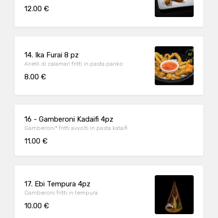
12.00 €
14. Ika Furai 8 pz
Anelli di calamari fritti in pasta panko
8.00 €
16 - Gamberoni Kadaifi 4pz
Gamberoni* fritti avvolti in pasta kataifi
11.00 €
17. Ebi Tempura 4pz
Gamberoni fritti in tempura
10.00 €