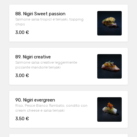
88. Nigiri Sweet passion
Salmone salsa tropicl e teriyaki, topping
chips
3.00 €
89. Nigiri creative
Salmone salsa creative leggermente
piccante mandorle teriyaki
3.00 €
90. Nigiri evergreen
Riso, Pesce Bianco flambato; condito con
cream cheese e salsa teriyaki
3.50 €