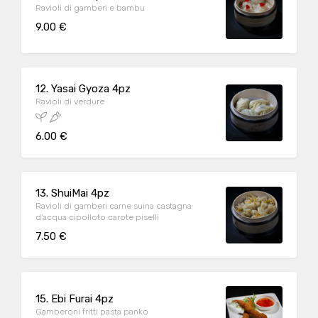
Ravioli di gamberi e bambu
9.00 €
12. Yasai Gyoza 4pz
Ravioli di verdure
6.00 €
13. ShuiMai 4pz
Ravioli di gamberi carne suina castagna
d'acqua cipolloto carote piselli
7.50 €
15. Ebi Furai 4pz
Gamberoni fritti pasta panko