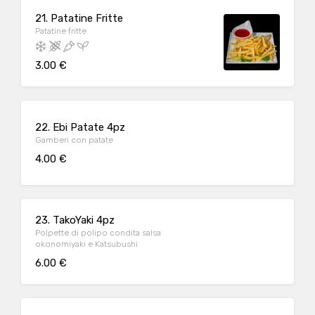
21. Patatine Fritte
Patatine fritte
3.00 €
22. Ebi Patate 4pz
Gamberi con patate
4.00 €
23. TakoYaki 4pz
Polpette di polipo condita salsa
okonomiyaki e Katsubushi
6.00 €