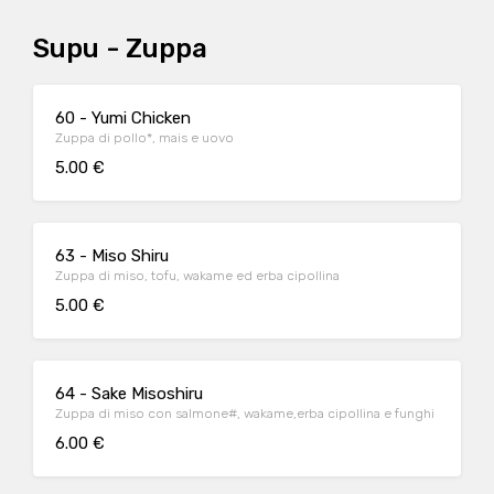
Supu - Zuppa
60 - Yumi Chicken
Zuppa di pollo*, mais e uovo
5.00 €
63 - Miso Shiru
Zuppa di miso, tofu, wakame ed erba cipollina
5.00 €
64 - Sake Misoshiru
Zuppa di miso con salmone#, wakame,erba cipollina e funghi
6.00 €