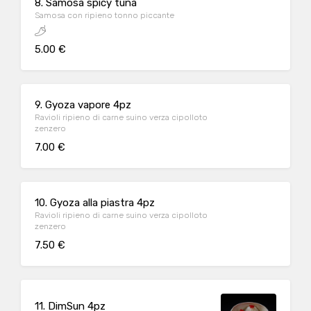
8. Samosa spicy tuna
Samosa con ripieno tonno piccante
5.00 €
9. Gyoza vapore 4pz
Ravioli ripieno di carne suino verza cipolloto
zenzero
7.00 €
10. Gyoza alla piastra 4pz
Ravioli ripieno di carne suino verza cipolloto
zenzero
7.50 €
11. DimSun 4pz