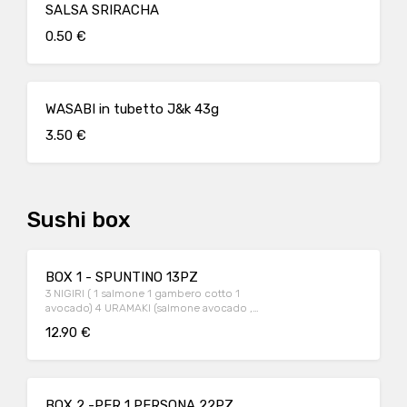
SALSA SRIRACHA
0.50 €
WASABI in tubetto J&k 43g
3.50 €
Sushi box
BOX 1 - SPUNTINO 13PZ
3 NIGIRI ( 1 salmone 1 gambero cotto 1
avocado) 4 URAMAKI (salmone avocado ,
Philadelphia ) 6 HOSOMAKI (Salmone)
12.90 €
BOX 2 -PER 1 PERSONA 22PZ