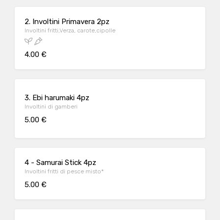
2. Involtini Primavera 2pz
Involtini fritti,Verza, carote,cipolle
4.00 €
3. Ebi harumaki 4pz
Involtini di gamberi
5.00 €
4 - Samurai Stick 4pz
Involtini fritti di pesce misto*
5.00 €