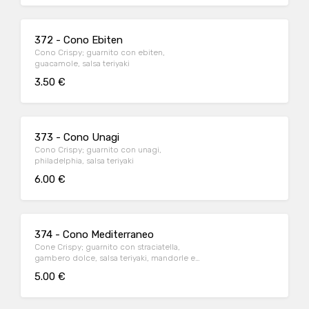
372 - Cono Ebiten
Cono Crispy; guarnito con ebiten,
guacamole, salsa teriyaki
3.50 €
373 - Cono Unagi
Cono Crispy; guarnito con unagi,
philadelphia, salsa teriyaki
6.00 €
374 - Cono Mediterraneo
Cone Crispy; guarnito con straciatella,
gambero dolce, salsa teriyaki, mandorle e
nori
5.00 €