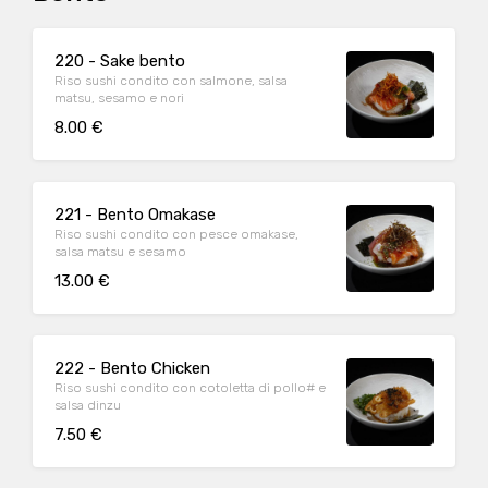
220 - Sake bento
Riso sushi condito con salmone, salsa
matsu, sesamo e nori
8.00 €
221 - Bento Omakase
Riso sushi condito con pesce omakase,
salsa matsu e sesamo
13.00 €
222 - Bento Chicken
Riso sushi condito con cotoletta di pollo# e
salsa dinzu
7.50 €