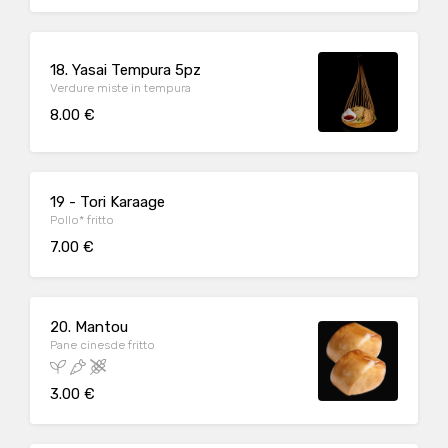
18. Yasai Tempura 5pz
Verdure miste in tempura
8.00 €
19 - Tori Karaage
Pollo* fritto
7.00 €
20. Mantou
Pane cinesde fritto
3.00 €