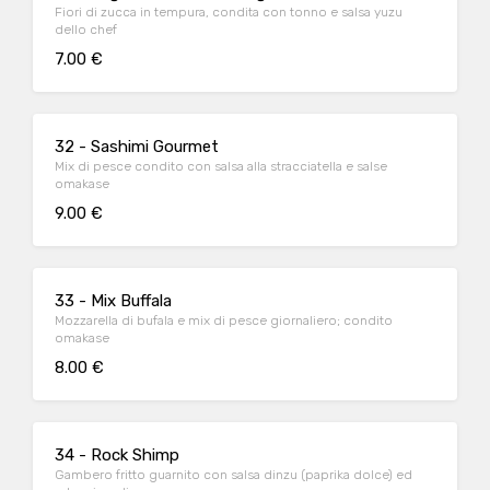
Fiori di zucca in tempura, condita con tonno e salsa yuzu
dello chef
7.00 €
32 - Sashimi Gourmet
Mix di pesce condito con salsa alla stracciatella e salse
omakase
9.00 €
33 - Mix Buffala
Mozzarella di bufala e mix di pesce giornaliero; condito
omakase
8.00 €
34 - Rock Shimp
Gambero fritto guarnito con salsa dinzu (paprika dolce) ed