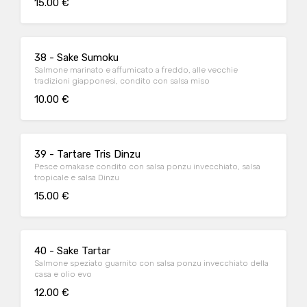
15.00 €
38 - Sake Sumoku
Salmone marinato e affumicato a freddo, alle vecchie
tradizioni giapponesi, condito con salsa miso
10.00 €
39 - Tartare Tris Dinzu
Pesce omakase condito con salsa ponzu invecchiato, salsa
tropicale e salsa Dinzu
15.00 €
40 - Sake Tartar
Salmone speziato guarnito con salsa ponzu invecchiato della
casa e olio evo
12.00 €