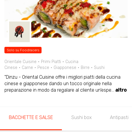
Solo su Foodracers
Orientale Cuisine
Primi Piatti
Cucina
Cinese
Carne
Pesce
Giapponese
Birre
Sushi
"Dinzu - Oriental Cuisine offre i migliori piatti della cucina
cinese e giapponese dando un tocco originale nella
preparazione in modo da regalare al cliente un'espe
...
altro
BACCHETTE E SALSE
Sushi box
Antipasti