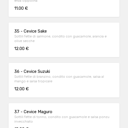
erba cippolina
11.00 €
35 - Cevice Sake
Sottili fette di salmone, condito con guacamole, arancia e
olive secche
12.00 €
36 - Cevice Suzuki
Sottili fette di branzino, condito con guacamole, salsa al
mango e salsa tropicale
12.00 €
37 - Cevice Maguro
Sottili fette di tonno, condito con guacamole e salsa ponzu
invecchiato