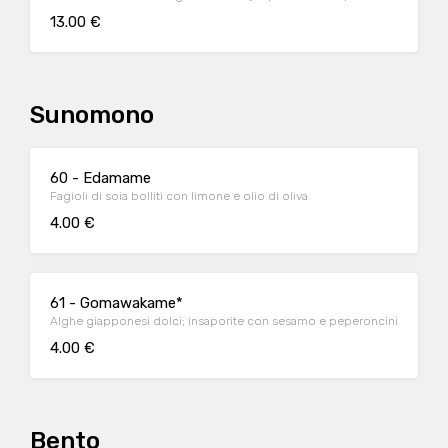
13.00 €
Sunomono
60 - Edamame
Fagioli di soia bolliti con limone e olio di oliva
4.00 €
61 - Gomawakame*
Alghe giapponesi dolci; insaporite con sesamo e peperoncini
4.00 €
Bento