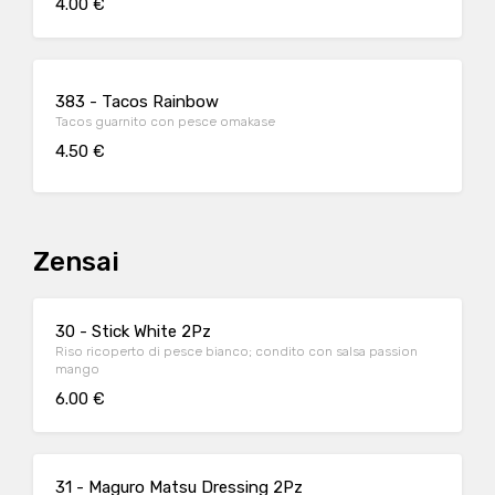
4.00 €
383 - Tacos Rainbow
Tacos guarnito con pesce omakase
4.50 €
Zensai
30 - Stick White 2Pz
Riso ricoperto di pesce bianco; condito con salsa passion
mango
6.00 €
31 - Maguro Matsu Dressing 2Pz