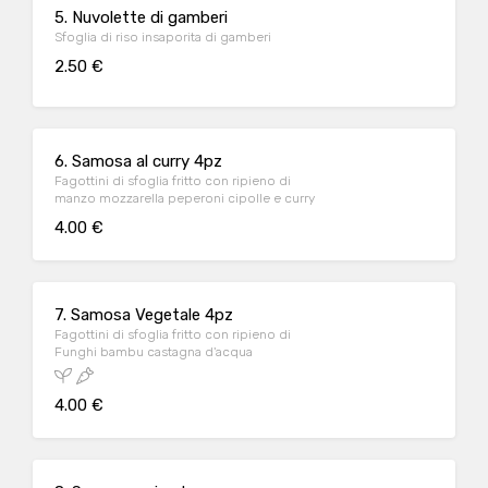
5. Nuvolette di gamberi
Sfoglia di riso insaporita di gamberi
2.50 €
6. Samosa al curry 4pz
Fagottini di sfoglia fritto con ripieno di
manzo mozzarella peperoni cipolle e curry
4.00 €
7. Samosa Vegetale 4pz
Fagottini di sfoglia fritto con ripieno di
Funghi bambu castagna d'acqua
4.00 €