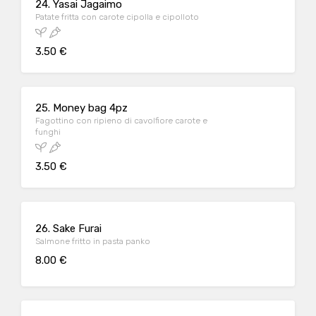
24. Yasai Jagaimo
Patate fritta con carote cipolla e cipolloto
3.50 €
25. Money bag 4pz
Fagottino con ripieno di cavolfiore carote e
funghi
3.50 €
26. Sake Furai
Salmone fritto in pasta panko
8.00 €