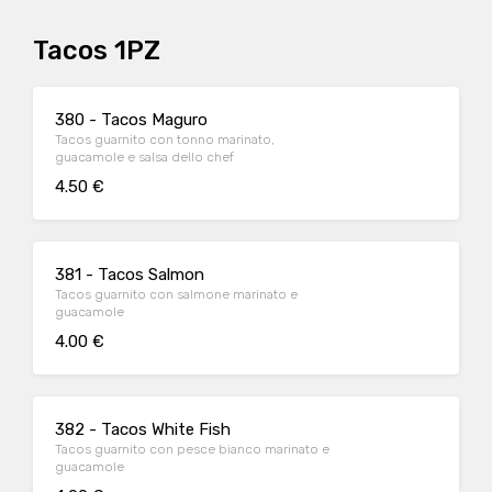
Tacos 1PZ
380 - Tacos Maguro
Tacos guarnito con tonno marinato,
guacamole e salsa dello chef
4.50 €
381 - Tacos Salmon
Tacos guarnito con salmone marinato e
guacamole
4.00 €
382 - Tacos White Fish
Tacos guarnito con pesce bianco marinato e
guacamole