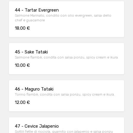
44 - Tartar Evergreen
Salmone Marinato, condito con olio evergreen, salsa dello
chef e guacamole
18.00 €
45 - Sake Tataki
Salmone flambè, condita con salsa ponzu, spicy cream e ikura
10.00 €
46 - Maguro Tataki
Tonno flambè, condita con salsa ponzu, spicy cream e ikura.
12.00 €
47 - Cevice Jalapenio
Sottili fette di ricciola, guarnito con jalapenio e salsa ponzu