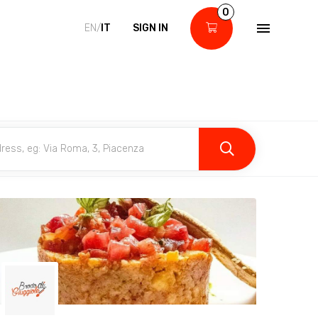
0
EN/
IT
SIGN IN