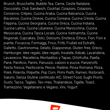
Brunch
,
Bruschette
,
Bubble Tea
,
Carne
,
Ceste Natalizie
,
Cioccolato
,
Club Sandwich
,
Cocktail
,
Colazioni
,
Colazioni
,
Conserve
,
Crêpes
,
Cucina Araba
,
Cucina Balcanica
,
Cucina
Bavarese
,
Cucina Cinese
,
Cucina Coreana
,
Cucina Creola
,
Cucina
Filippina
,
Cucina Georgiana
,
Cucina Greca
,
Cucina Indiana
,
Cucina Latina
,
Cucina Libanese
,
Cucina Marocchina
,
Cucina
Messicana
,
Cucina Tipica Locale
,
Cucina Vietnamita
,
Cucine
Regionali
,
Cupcakes
,
Dolci
,
Dolciumi
,
Enoteca
,
Etnico
,
Fiori
,
Fiori e
piante
,
Focaccia
,
Formaggi
,
Frico
,
Fritti
,
Frullati ed Estratti
,
Galletto
,
Gastronomia
,
Gelato
,
Giapponese
,
Gluten free
,
Greco
,
Hamburger
,
Idee regalo
,
Idee regalo
,
Insalate
,
Kebab
,
Lavanderia
,
Lavasecco
,
Macelleria
,
Montaditos y Tapas
,
Ortofrutta
,
Paella
,
Pane
,
Panificio
,
Panini
,
Panuozzi, calzoni e pucce
,
Panzerotti
,
Pasta fresca
,
Pasticceria
,
Pesce
,
Piadine
,
Pinsa Romana
,
Pizza
,
Pokè
,
Polenta
,
Polpette
,
Pop Corn
,
Primi Piatti
,
Ramen
,
Ristoranti
,
Salumi
,
Senza Glutine certificato AIC
,
Street Food
,
Sughi Pronti
,
Sushi
,
Tacos
,
Taglieri
,
Tex-mex
,
Thailandese
,
Tigelle
,
Toast
,
Tramezzino
,
Vegetariano e Vegano
,
Vini
,
Yogurt