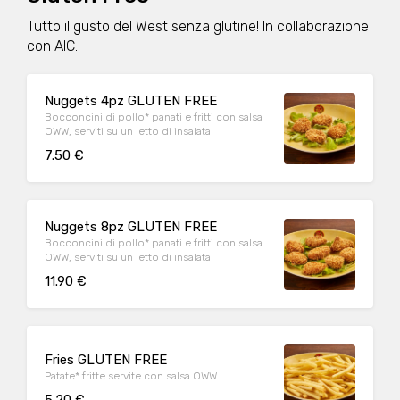
Tutto il gusto del West senza glutine! In collaborazione
con AIC.
Nuggets 4pz GLUTEN FREE
Bocconcini di pollo* panati e fritti con salsa
OWW, serviti su un letto di insalata
7.50 €
Nuggets 8pz GLUTEN FREE
Bocconcini di pollo* panati e fritti con salsa
OWW, serviti su un letto di insalata
11.90 €
Fries GLUTEN FREE
Patate* fritte servite con salsa OWW
5.20 €