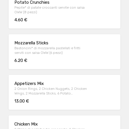
Potato Crunchies
Pepite* di patate croccanti servite con salsa
OWW (8 pezzi)
4.60 €
Mozzarella Sticks
Bastoncini* di mozzarella pastellati e fritti
serviti con salsa OWW (6 pezzi)
6.20 €
Appetizers Mix
2 Onion Rings, 2 Chicken Nuggets, 2 Chicken
Wings, 2 Mozzarella Sticks, 6 Potato
Crunchies, serviti con salsa OWW
13.00 €
Chicken Mix