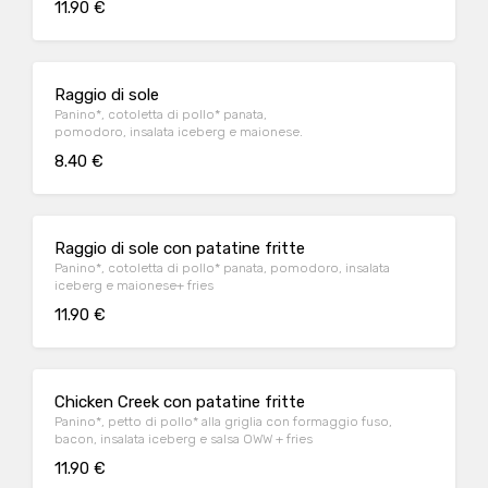
11.90 €
Raggio di sole
Panino*, cotoletta di pollo* panata,
pomodoro, insalata iceberg e maionese.
8.40 €
Raggio di sole con patatine fritte
Panino*, cotoletta di pollo* panata, pomodoro, insalata
iceberg e maionese+ fries
11.90 €
Chicken Creek con patatine fritte
Panino*, petto di pollo* alla griglia con formaggio fuso,
bacon, insalata iceberg e salsa OWW + fries
11.90 €