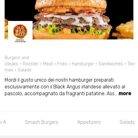
Burgers and
steaks
Rooster
Meat
Fries
Hamburger
Sandwiches
Tex-
mex
Salads
Mordi il gusto unico dei nostri hamburger preparati
esclusivamente con il Black Angus irlandese allevato al
pascolo, accompagnato da fragranti patatine. Ass
...
more
Smash Burgers
Appetizers
Salads
Cla