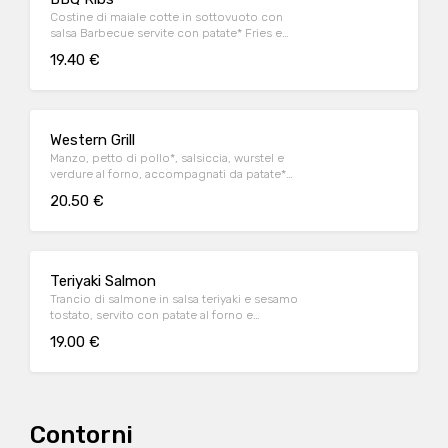
Costine di maiale cotte in sottovuoto con
salsa Barbecue servite con patate* Fries e
salsa Barbecue
19.40 €
Western Grill
Manzo, petto di pollo*, salsiccia, wurstel e
verdure al forno, accompagnati da patate*
Fries e salsa OWW (per 1 persona)
20.50 €
Teriyaki Salmon
Trancio di salmone in salsa teriyaki e sesamo
tostato, servito con patate al forno e
fagiolini*
19.00 €
Contorni