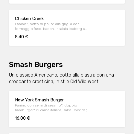
Chicken Creek
Panino*, petto di pollo* alla griglia con
formaggio fuso, bacon, insalata iceberg e
salsa OWW
8.40 €
Smash Burgers
Un classico Americano, cotto alla piastra con una
croccante crosticina, in stile Old Wild West
New York Smash Burger
Panino con semi di sesamo*, doppio
hamburger* di carne italiana, salsa Cheddar,
bacon, pomodoro, salsa OWW, insalata
16.00 €
iceberg e cetriolini, accompagnato da
patate* Fries e salsa OWW.