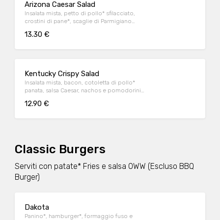
Arizona Caesar Salad
Insalata mista, petto di pollo* sfilacciato,
crostini di pane*, scaglie di Parmigiano
Reggiano DOP e salsa Caesar
13.30 €
Kentucky Crispy Salad
Insalata mista, bacon, cotoletta di pollo*
panata, salsa Caesar, nachos e pomodorini
datterino
12.90 €
Classic Burgers
Serviti con patate* Fries e salsa OWW (Escluso BBQ
Burger)
Dakota
Panino*, hamburger*, formaggio fuso e