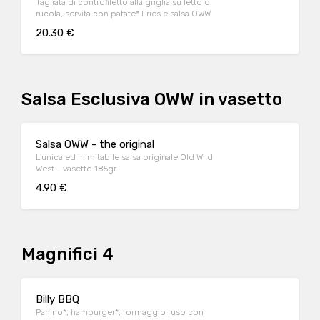
Tagliata di controfiletto alla griglia su letto di
rucola, servita con patate* Fries e salsa OWW
20.30 €
Salsa Esclusiva OWW in vasetto
Salsa OWW - the original
L'unica ed inimitabile salsa originale Old Wild
West - vasetto 185gr
4.90 €
Magnifici 4
Billy BBQ
Panino*, hamburger*, formaggio fuso con