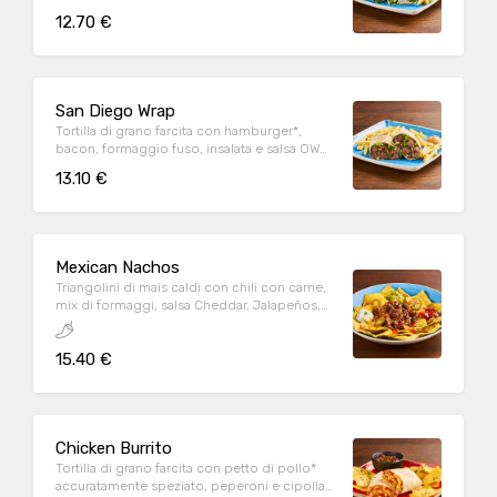
Parmigiano Reggiano DOP, servita con
12.70 €
patate* Fries e salsa OWW
San Diego Wrap
Tortilla di grano farcita con hamburger*,
bacon, formaggio fuso, insalata e salsa OWW,
servita con patate* Fries e salsa OWW
13.10 €
Mexican Nachos
Triangolini di mais caldi con chili con carne,
mix di formaggi, salsa Cheddar, Jalapeños,
pomodoro e prezzemolo fresco, serviti con
mix di salse (Guacamole, Messicana e sauce
15.40 €
Cream)
Chicken Burrito
Tortilla di grano farcita con petto di pollo*
accuratamente speziato, peperoni e cipolla