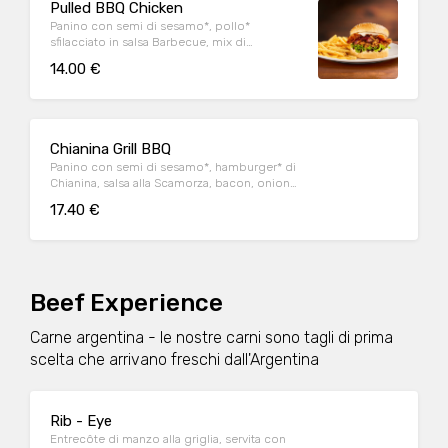
Pulled BBQ Chicken
Panino con semi di sesamo*, pollo*
sfilacciato in salsa Barbecue, mix di
formaggi, onion relish, bacon, maionese e
14.00 €
insalata iceberg
Chianina Grill BBQ
Panino con semi di sesamo*, hamburger* di
Chianina, salsa alla Scamorza, bacon, onion
relish, insalata iceberg e salsa Barbecue
17.40 €
Beef Experience
Carne argentina - le nostre carni sono tagli di prima
scelta che arrivano freschi dall'Argentina
Rib - Eye
Entrecôte di manzo alla griglia, servita con