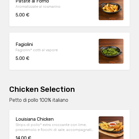
Patate al Forno
Aromatizzate al rosmarino
5.00 €
Fagiolini
Fagiolini* cotti al vapore
5.00 €
Chicken Selection
Petto di pollo 100% italiano
Louisiana Chicken
Strips di pollo* extra croccante con lime,
prezzemolo e fiocchi di sale, accompagnati
da patate* Fries e salsa Sweet & chili
14.00 €