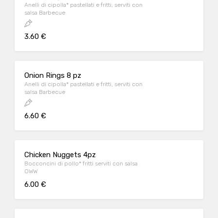
Anelli di cipolla* pastellati e fritti, serviti con
salsa Barbecue
3.60 €
Onion Rings 8 pz
Anelli di cipolla* pastellati e fritti, serviti con
salsa Barbecue
6.60 €
Chicken Nuggets 4pz
Bocconcini di pollo* fritti serviti con salsa
OWW
6.00 €