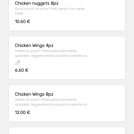
Chicken nuggets 8pz
Bocconcini di pollo* fritti serviti con salsa
OWW
10.60 €
Chicken Wings 4pz
Alette di pollo* fritte particolarmente
speziate, leggermente piccanti e servite con
salsa OWW
6.60 €
Chicken Wings 8pz
Alette di pollo* fritte particolarmente
speziate, leggermente piccanti e servite con
salsa OWW
12.00 €