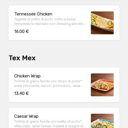
Tennessee Chicken
Tagliata di petto di pollo cotto a bassa
temperatura marinato con dressing alle erbe,
mix di pepi, con contorno di caesar salad e
16.00 €
patate al forno
Tex Mex
Chicken Wrap
Tortilla di grano farcita con Strips di pollo*
extra croccante, bacon, pomodoro, salsa
cheddar, insalata, salsa Special servite con
13.40 €
patate* Fries e salsa OWW
Caesar Wrap
Tortilla di grano farcita con petto di pollo*
sfilacciato, salsa Caesar, insalata e scaglie di