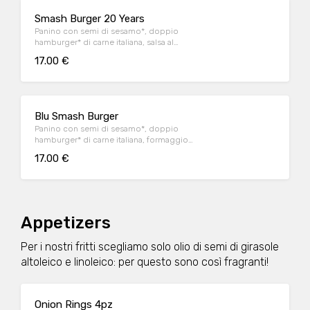
Smash Burger 20 Years
Panino con semi di sesamo*, doppio
hamburger* di carne italiana, salsa al
"Pecorino Romano DOP", guanciale nostrano,
17.00 €
insalata iceberg, salsa maionese senapata
con pomodori secchi, servito con patate*
Fries e salsa OWW.
Blu Smash Burger
Panino con semi di sesamo*, doppio
hamburger* di carne italiana, formaggio
Cheddar affumicato, bacon, salsa smoked,
17.00 €
insalata iceberg, servito con patate* Fries e
salsa OWW.
Appetizers
Per i nostri fritti scegliamo solo olio di semi di girasole
altoleico e linoleico: per questo sono così fragranti!
Onion Rings 4pz