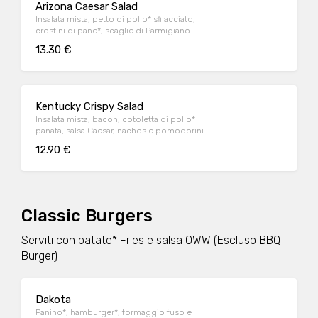
Arizona Caesar Salad
Insalata mista, petto di pollo* sfilacciato,
crostini di pane*, scaglie di Parmigiano
Reggiano DOP e salsa Caesar
13.30 €
Kentucky Crispy Salad
Insalata mista, bacon, cotoletta di pollo*
panata, salsa Caesar, nachos e pomodorini
datterino
12.90 €
Classic Burgers
Serviti con patate* Fries e salsa OWW (Escluso BBQ
Burger)
Dakota
Panino*, hamburger*, formaggio fuso e