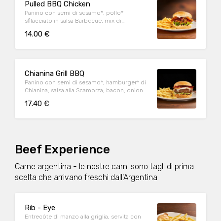
Pulled BBQ Chicken
Panino con semi di sesamo*, pollo*
sfilacciato in salsa Barbecue, mix di
formaggi, onion relish, bacon, maionese e
14.00 €
insalata iceberg
Chianina Grill BBQ
Panino con semi di sesamo*, hamburger* di
Chianina, salsa alla Scamorza, bacon, onion
relish, insalata iceberg e salsa Barbecue
17.40 €
Beef Experience
Carne argentina - le nostre carni sono tagli di prima
scelta che arrivano freschi dall'Argentina
Rib - Eye
Entrecôte di manzo alla griglia, servita con