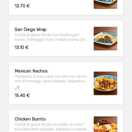
Parmigiano Reggiano DOP, servita con
12.70 €
patate* Fries e salsa OWW
San Diego Wrap
Tortilla di grano farcita con hamburger*,
bacon, formaggio fuso, insalata e salsa OWW,
servita con patate* Fries e salsa OWW
13.10 €
Mexican Nachos
Triangolini di mais caldi con chili con carne,
mix di formaggi, salsa Cheddar, Jalapeños,
pomodoro e prezzemolo fresco, serviti con
mix di salse (Guacamole, Messicana e sauce
15.40 €
Cream)
Chicken Burrito
Tortilla di grano farcita con petto di pollo*
accuratamente speziato, peperoni e cipolla