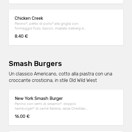
Chicken Creek
Panino*, petto di pollo* alla griglia con
formaggio fuso, bacon, insalata iceberg e
salsa OWW
8.40 €
Smash Burgers
Un classico Americano, cotto alla piastra con una
croccante crosticina, in stile Old Wild West
New York Smash Burger
Panino con semi di sesamo*, doppio
hamburger* di carne italiana, salsa Cheddar,
bacon, pomodoro, salsa OWW, insalata
16.00 €
iceberg e cetriolini, accompagnato da
patate* Fries e salsa OWW.