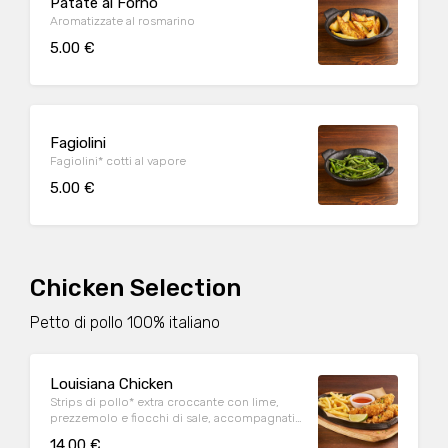
Patate al Forno
Aromatizzate al rosmarino
5.00 €
Fagiolini
Fagiolini* cotti al vapore
5.00 €
Chicken Selection
Petto di pollo 100% italiano
Louisiana Chicken
Strips di pollo* extra croccante con lime,
prezzemolo e fiocchi di sale, accompagnati
da patate* Fries e salsa Sweet & chili
14.00 €