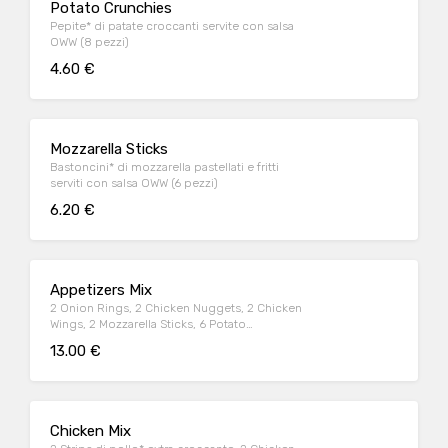
Potato Crunchies
Pepite* di patate croccanti servite con salsa
OWW (8 pezzi)
4.60 €
Mozzarella Sticks
Bastoncini* di mozzarella pastellati e fritti
serviti con salsa OWW (6 pezzi)
6.20 €
Appetizers Mix
2 Onion Rings, 2 Chicken Nuggets, 2 Chicken
Wings, 2 Mozzarella Sticks, 6 Potato
Crunchies, serviti con salsa OWW
13.00 €
Chicken Mix