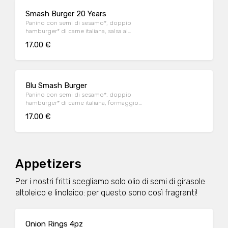
Smash Burger 20 Years
Panino con semi di sesamo*, doppio
hamburger* di carne italiana, salsa al
"Pecorino Romano DOP", guanciale nostrano,
17.00 €
insalata iceberg, salsa maionese senapata
con pomodori secchi, servito con patate*
Fries e salsa OWW.
Blu Smash Burger
Panino con semi di sesamo*, doppio
hamburger* di carne italiana, formaggio
Cheddar affumicato, bacon, salsa smoked,
17.00 €
insalata iceberg, servito con patate* Fries e
salsa OWW.
Appetizers
Per i nostri fritti scegliamo solo olio di semi di girasole
altoleico e linoleico: per questo sono così fragranti!
Onion Rings 4pz