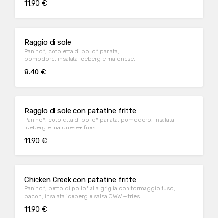
11.90 €
Raggio di sole
Panino*, cotoletta di pollo* panata,
pomodoro, insalata iceberg e maionese.
8.40 €
Raggio di sole con patatine fritte
Panino*, cotoletta di pollo* panata, pomodoro, insalata
iceberg e maionese+ fries
11.90 €
Chicken Creek con patatine fritte
Panino*, petto di pollo* alla griglia con formaggio fuso,
bacon, insalata iceberg e salsa OWW + fries
11.90 €