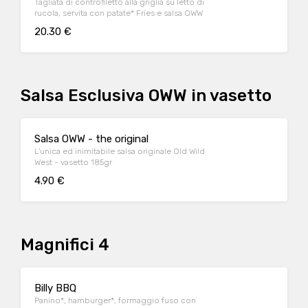
Tagliata di controfiletto alla griglia su letto di
rucola, servita con patate* Fries e salsa OWW
20.30 €
Salsa Esclusiva OWW in vasetto
Salsa OWW - the original
L'unica ed inimitabile salsa originale Old Wild
West - vasetto 185gr
4.90 €
Magnifici 4
Billy BBQ
Panino*, hamburger*, formaggio fuso con