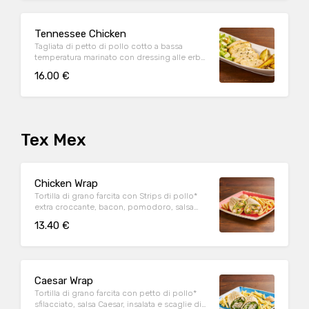
Tennessee Chicken
Tagliata di petto di pollo cotto a bassa
temperatura marinato con dressing alle erbe,
mix di pepi, con contorno di caesar salad e
16.00 €
patate al forno
Tex Mex
Chicken Wrap
Tortilla di grano farcita con Strips di pollo*
extra croccante, bacon, pomodoro, salsa
cheddar, insalata, salsa Special servite con
13.40 €
patate* Fries e salsa OWW
Caesar Wrap
Tortilla di grano farcita con petto di pollo*
sfilacciato, salsa Caesar, insalata e scaglie di