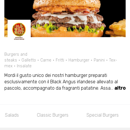
Burgers and
steaks
Galletto
Carne
Fritti
Hamburger
Panini
Tex-
mex
Insalate
Mordi il gusto unico dei nostri hamburger preparati
esclusivamente con il Black Angus irlandese allevato al
pascolo, accompagnato da fragranti patatine. Assa
...
altro
Salads
Classic Burgers
Special Burgers