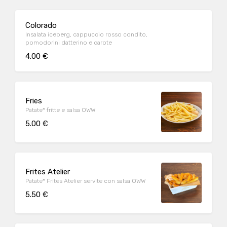
Colorado
Insalata iceberg, cappuccio rosso condito,
pomodorini datterino e carote
4.00 €
Fries
Patate* fritte e salsa OWW
5.00 €
Frites Atelier
Patate* Frites Atelier servite con salsa OWW
5.50 €