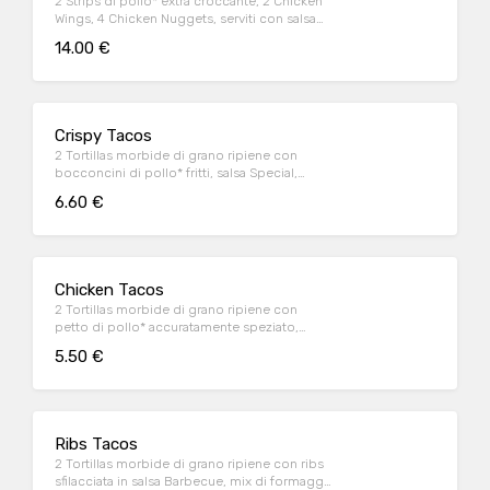
2 Strips di pollo* extra croccante, 2 Chicken
Wings, 4 Chicken Nuggets, serviti con salsa
Sweet & chili
14.00 €
Crispy Tacos
2 Tortillas morbide di grano ripiene con
bocconcini di pollo* fritti, salsa Special,
insalata iceberg e pico de gallo, il tutto
6.60 €
guarnito con sauce Cream
Chicken Tacos
2 Tortillas morbide di grano ripiene con
petto di pollo* accuratamente speziato,
peperoni e cipolla rossa marinati in salsa
5.50 €
Messicana, mix di formaggi, insalata iceberg
e pico de gallo, il tutto guarnito con sauce
Cream
Ribs Tacos
2 Tortillas morbide di grano ripiene con ribs
sfilacciata in salsa Barbecue, mix di formaggi,