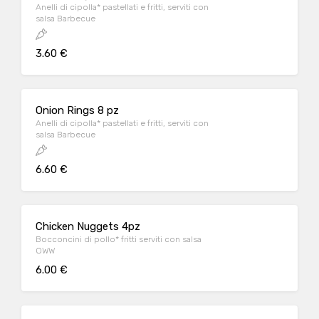
Anelli di cipolla* pastellati e fritti, serviti con
salsa Barbecue
3.60 €
Onion Rings 8 pz
Anelli di cipolla* pastellati e fritti, serviti con
salsa Barbecue
6.60 €
Chicken Nuggets 4pz
Bocconcini di pollo* fritti serviti con salsa
OWW
6.00 €