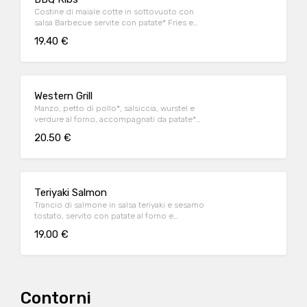
Costine di maiale cotte in sottovuoto con
salsa Barbecue servite con patate* Fries e
salsa Barbecue
19.40 €
Western Grill
Manzo, petto di pollo*, salsiccia, wurstel e
verdure al forno, accompagnati da patate*
Fries e salsa OWW (per 1 persona)
20.50 €
Teriyaki Salmon
Trancio di salmone in salsa teriyaki e sesamo
tostato, servito con patate al forno e
fagiolini*
19.00 €
Contorni