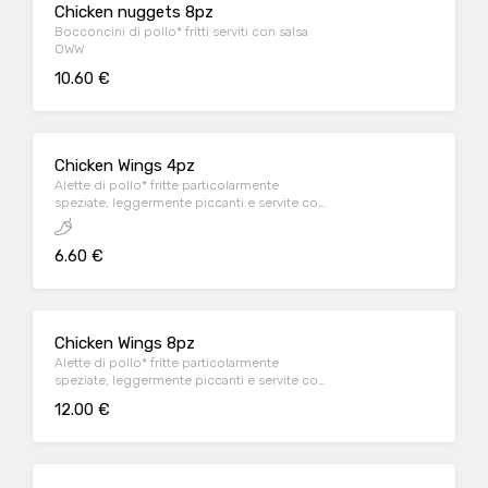
Chicken nuggets 8pz
Bocconcini di pollo* fritti serviti con salsa
OWW
10.60 €
Chicken Wings 4pz
Alette di pollo* fritte particolarmente
speziate, leggermente piccanti e servite con
salsa OWW
6.60 €
Chicken Wings 8pz
Alette di pollo* fritte particolarmente
speziate, leggermente piccanti e servite con
salsa OWW
12.00 €