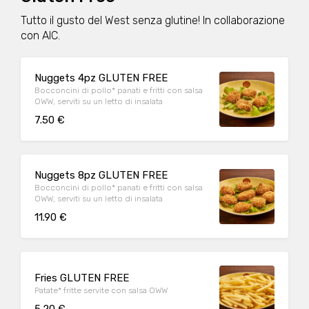
Tutto il gusto del West senza glutine! In collaborazione
con AIC.
Nuggets 4pz GLUTEN FREE
Bocconcini di pollo* panati e fritti con salsa
OWW, serviti su un letto di insalata
7.50 €
Nuggets 8pz GLUTEN FREE
Bocconcini di pollo* panati e fritti con salsa
OWW, serviti su un letto di insalata
11.90 €
Fries GLUTEN FREE
Patate* fritte servite con salsa OWW
5.20 €