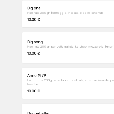
Big one
Macinata 200 gr, formaggio, insalata, cipolle, ketchup
10.00 €
Big song
Macinata 200 gr, pancetta agliata, ketchup, mozzarella, fungh
10.00 €
Anno 1979
Hamburger 200g, salsa boccio delicata, cheddar, insalata, pata
fresche
10.00 €
Doppel roller