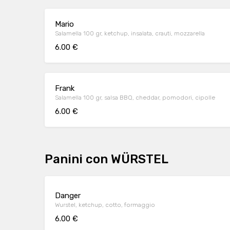
Mario
Salamella 100 gr, ketchup, insalata, crauti, mozzarella
6.00 €
Frank
Salamella 100 gr, salsa BBQ, cheddar, pomodori, cipolle
6.00 €
Panini con WÜRSTEL
Danger
Wurstel, ketchup, cotto, formaggio
6.00 €