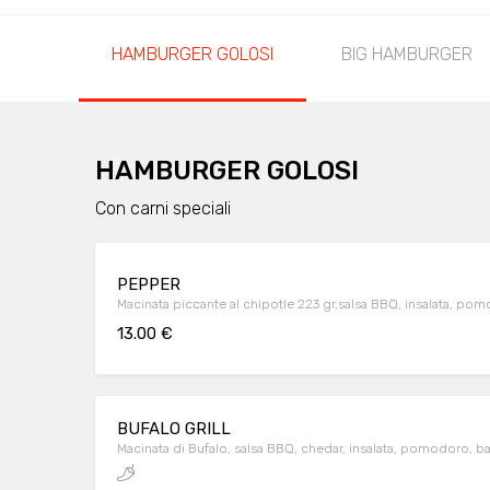
HAMBURGER GOLOSI
BIG HAMBURGER
HAMBURGER GOLOSI
Con carni speciali
PEPPER
Macinata piccante al chipotle 223 gr,salsa BBQ, insalata, po
13.00 €
BUFALO GRILL
Macinata di Bufalo, salsa BBQ, chedar, insalata, pomodoro, 