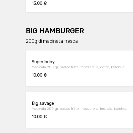
13.00 €
BIG HAMBURGER
200g di macinata fresca
Super buby
Macinata 200 gr, patate fritte, mozzarella, cotto, ketchup
10.00 €
Big savage
Macinata 200 gr, patate fritte, mozzarella, insalata, ketchup
10.00 €