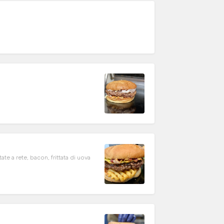
i
te a rete, bacon, frittata di uova