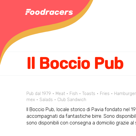
Il Boccio Pub
Pub dal 1979
Meat
Fish
Toasts
Fries
Hamburger
mex
Salads
Club Sandwich
Il Boccio Pub, locale storico di Pavia fondato nel 1979
accompagnati da fantastiche birre. Sono disponibili
sono disponibili con consegna a domicilio grazie al