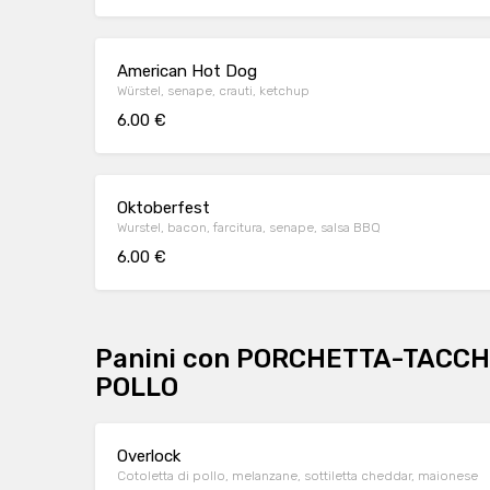
American Hot Dog
Würstel, senape, crauti, ketchup
6.00 €
Oktoberfest
Wurstel, bacon, farcitura, senape, salsa BBQ
6.00 €
Panini con PORCHETTA-TACCH
POLLO
Overlock
Cotoletta di pollo, melanzane, sottiletta cheddar, maionese