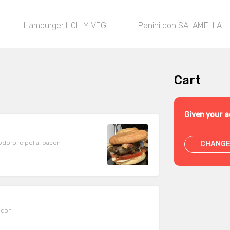
Hamburger HOLLY VEG
Panini con SALAMELLA
Cart
Given your a
modoro, cipolla, bacon
CHANGE
bacon