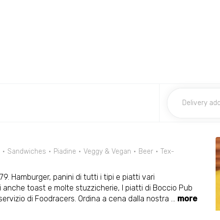
Sandwiches
Piadine
Veggy & Vegan
Beer
Tex-
. Hamburger, panini di tutti i tipi e piatti vari
 anche toast e molte stuzzicherie, I piatti di Boccio Pub
 servizio di Foodracers. Ordina a cena dalla nostra
...
more