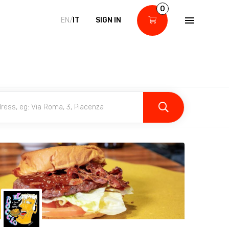
0
EN/
IT
SIGN IN