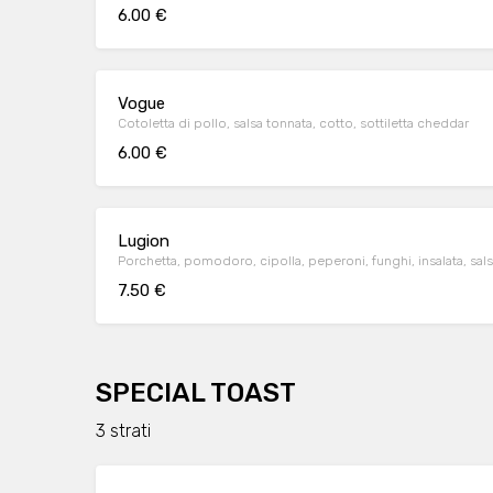
6.00 €
Vogue
Cotoletta di pollo, salsa tonnata, cotto, sottiletta cheddar
6.00 €
Lugion
Porchetta, pomodoro, cipolla, peperoni, funghi, insalata, sals
7.50 €
SPECIAL TOAST
3 strati