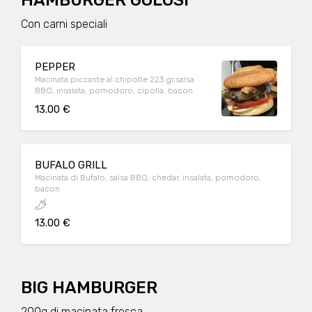
HAMBURGER GOLOSI
Con carni speciali
PEPPER
Macinata piccante al chipotle 223 gr,salsa
BBQ, insalata, pomodoro, cipolla, bacon
13.00 €
BUFALO GRILL
Macinata di Bufalo, salsa BBQ, chedar, insalata, pomodoro,
bacon
13.00 €
BIG HAMBURGER
200g di macinata fresca