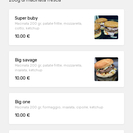
Super buby
Macinata 200 gr, patate fritte, mozzarella,
cotto, ketchup
10.00 €
Big savage
Macinata 200 gr, patate fritte, mozzarella,
insalata, ketchup
10.00 €
Big one
Macinata 200 gr, formaggio, insalata, cipolle, ketchup
10.00 €