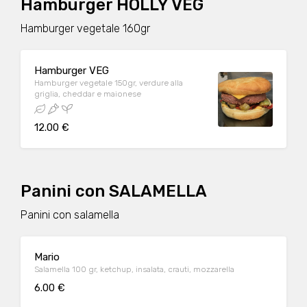
Hamburger HOLLY VEG
Hamburger vegetale 160gr
Hamburger VEG
Hamburger vegetale 150gr, verdure alla
griglia, cheddar e maionese
12.00 €
Panini con SALAMELLA
Panini con salamella
Mario
Salamella 100 gr, ketchup, insalata, crauti, mozzarella
6.00 €