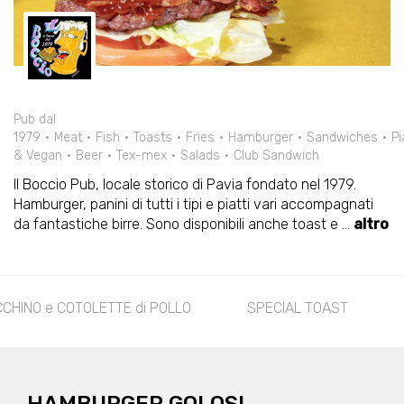
Pub dal
1979
Meat
Fish
Toasts
Fries
Hamburger
Sandwiches
Pi
& Vegan
Beer
Tex-mex
Salads
Club Sandwich
Il Boccio Pub, locale storico di Pavia fondato nel 1979.
Hamburger, panini di tutti i tipi e piatti vari accompagnati
da fantastiche birre. Sono disponibili anche toast e
...
altro
CHINO e COTOLETTE di POLLO
SPECIAL TOAST