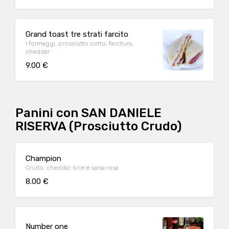
Grand toast tre strati farcito
I formaggi, prosciutto cotto, farcitura,
cheddar
9.00 €
Panini con SAN DANIELE
RISERVA (Prosciutto Crudo)
Champion
Crudo, cheddar, brie e salsa rosa
8.00 €
Number one