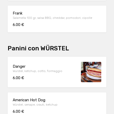
Frank
Salamella 100 gr, salsa BBQ, cheddar, pomodori, cipolle
6.00 €
Panini con WÜRSTEL
Danger
Wurstel, ketchup, cotto, formaggio
6.00 €
American Hot Dog
Würstel, senape, crauti, ketchup
6.00 €