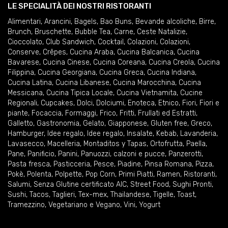
LE SPECIALITÀ DEI NOSTRI RISTORANTI
Alimentari
,
Arancini
,
Bagels
,
Bao Buns
,
Bevande alcoliche
,
Birre
,
Brunch
,
Bruschette
,
Bubble Tea
,
Carne
,
Ceste Natalizie
,
Cioccolato
,
Club Sandwich
,
Cocktail
,
Colazioni
,
Colazioni
,
Conserve
,
Crêpes
,
Cucina Araba
,
Cucina Balcanica
,
Cucina
Bavarese
,
Cucina Cinese
,
Cucina Coreana
,
Cucina Creola
,
Cucina
Filippina
,
Cucina Georgiana
,
Cucina Greca
,
Cucina Indiana
,
Cucina Latina
,
Cucina Libanese
,
Cucina Marocchina
,
Cucina
Messicana
,
Cucina Tipica Locale
,
Cucina Vietnamita
,
Cucine
Regionali
,
Cupcakes
,
Dolci
,
Dolciumi
,
Enoteca
,
Etnico
,
Fiori
,
Fiori e
piante
,
Focaccia
,
Formaggi
,
Frico
,
Fritti
,
Frullati ed Estratti
,
Galletto
,
Gastronomia
,
Gelato
,
Giapponese
,
Gluten free
,
Greco
,
Hamburger
,
Idee regalo
,
Idee regalo
,
Insalate
,
Kebab
,
Lavanderia
,
Lavasecco
,
Macelleria
,
Montaditos y Tapas
,
Ortofrutta
,
Paella
,
Pane
,
Panificio
,
Panini
,
Panuozzi, calzoni e pucce
,
Panzerotti
,
Pasta fresca
,
Pasticceria
,
Pesce
,
Piadine
,
Pinsa Romana
,
Pizza
,
Pokè
,
Polenta
,
Polpette
,
Pop Corn
,
Primi Piatti
,
Ramen
,
Ristoranti
,
Salumi
,
Senza Glutine certificato AIC
,
Street Food
,
Sughi Pronti
,
Sushi
,
Tacos
,
Taglieri
,
Tex-mex
,
Thailandese
,
Tigelle
,
Toast
,
Tramezzino
,
Vegetariano e Vegano
,
Vini
,
Yogurt