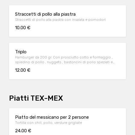
Straccetti di pollo alla piastra
Straccetti di pollo alla piastra con insalata e pomodori
10.00 €
Triplo
Hamburger da 200 gr. Con prosciutto cotto e formaggio ,
spiedino di pollo , nuggets , bastoncini di pollo speziati e
patate a stick.
12.00 €
Piatti TEX-MEX
Piatto del messicano per 2 persone
Tortilla con chili, pollo, verdure grigliate
24.00 €