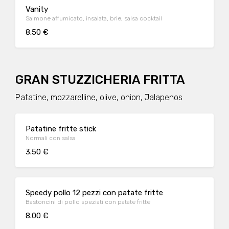
Vanity
Salmone affumicato, insalata, brie, salsa cocktail
8.50 €
GRAN STUZZICHERIA FRITTA
Patatine, mozzarelline, olive, onion, Jalapenos
Patatine fritte stick
Normali con salsa
3.50 €
Speedy pollo 12 pezzi con patate fritte
Bastoncini di pollo speziati con patate fritte
8.00 €