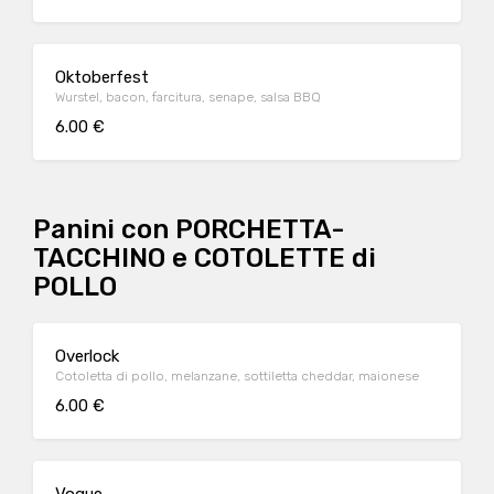
Oktoberfest
Wurstel, bacon, farcitura, senape, salsa BBQ
6.00 €
Panini con PORCHETTA-
TACCHINO e COTOLETTE di
POLLO
Overlock
Cotoletta di pollo, melanzane, sottiletta cheddar, maionese
6.00 €