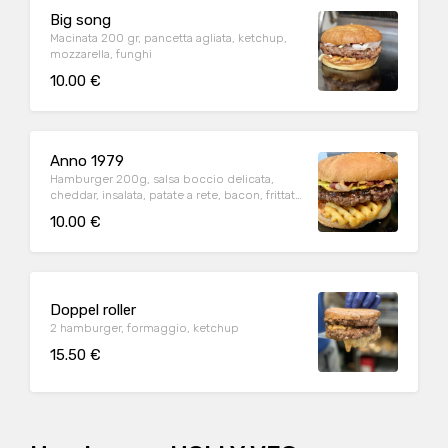
Big song
Macinata 200 gr, pancetta agliata, ketchup,
mozzarella, funghi
10.00 €
Anno 1979
Hamburger 200g, salsa boccio delicata,
cheddar, insalata, patate a rete, bacon, frittata
di uova fresche
10.00 €
Doppel roller
2 hamburger, formaggio, ketchup
15.50 €