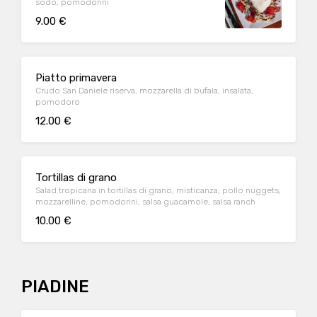
sodo, pomodorini
9.00 €
Piatto primavera
Crudo San Daniele riserva, mozzarella di bufala, insalata,
pomodoro
12.00 €
Tortillas di grano
Salad tropicana in tortillas di grano, misticanza, pollo nuggets,
mozzarelline, pomodorini, salsa guacamole, salsa ranch
10.00 €
PIADINE