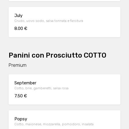
July
Crudo, uovo sodo, salsa tonnata e farcitura
8.00 €
Panini con Prosciutto COTTO
Premium
September
Cotto, brie, gamberetti, salsa rosa
7.50 €
Popsy
Cotto, maionese, mozzarella, pomodoro, insalata