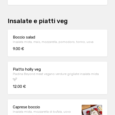
Insalate e piatti veg
Boccio salad
Insalata mista, mais, mozzarella, pomodoro, tonno, uova
9.00 €
Piatto holly veg
Piadina Beyond meat vegano verdure grigliate insalata mista
12.00 €
Caprese boccio
Insalata mista, mozzarella di bufala, uovo