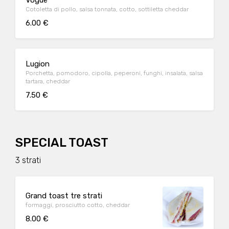
Vogue
Cotoletta di pollo, salsa tonnata, cotto, sottiletta cheddar
6.00 €
Lugion
Porchetta, pomodoro, cipolla, peperoni, funghi, insalata, salsa
tartara, cheddar
7.50 €
SPECIAL TOAST
3 strati
Grand toast tre strati
formaggi, prosciutto cotto, cheddar
8.00 €