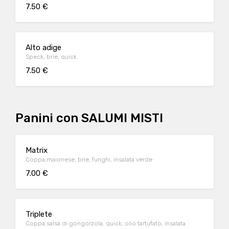
7.50 €
Alto adige
Speck, brie, quick
7.50 €
Panini con SALUMI MISTI
Matrix
Coppa,maionese, brie, funghi, insalata verde
7.00 €
Triplete
Coppa,salsa di gongorzola, quick, olio tartufato, insalata