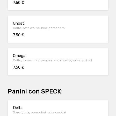
7.50 €
Ghost
Cotto, patè d’olive, brie, pomodoro
7.50 €
Omega
Cotto, formaggio, melanzane alla piastra, salsa cocktail
7.50 €
Panini con SPECK
Delta
Speck, brie, pomodori, salsa cocktail