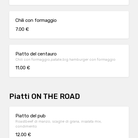
Chili con formaggio
7.00 €
Piatto del centauro
Chili con formaggio,patate,big hamburger con formaggio
11.00 €
Piatti ON THE ROAD
Piatto del pub
Roastbeef di manzo, scaglie di grana, insalata mix,
condimento
12.00 €