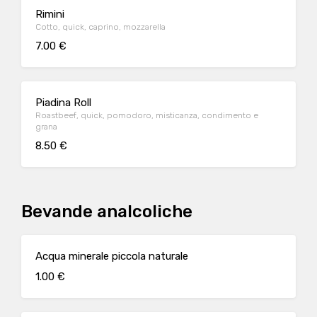
Rimini
Cotto, quick, caprino, mozzarella
7.00 €
Piadina Roll
Roastbeef, quick, pomodoro, misticanza, condimento e
grana
8.50 €
Bevande analcoliche
Acqua minerale piccola naturale
1.00 €