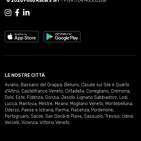
© 2026 Food Racers Srl
- P.IVA IT04743500268
LE NOSTRE CITTÀ
Aviano
,
Bassano del Grappa
,
Belluno
,
Casale sul Sile e Quarto
d'Altino
,
Castelfranco Veneto
,
Cittadella
,
Conegliano
,
Cremona
,
Dolo
,
Este
,
Fidenza
,
Gorizia
,
Jesolo
,
Lignano Sabbiadoro
,
Lodi
,
Lucca
,
Mantova
,
Mestre
,
Mirano
,
Mogliano Veneto
,
Montebelluna
,
Oderzo
,
Paese e Istrana
,
Parma
,
Piacenza
,
Pordenone
,
Portogruaro
,
Sacile
,
San Donà di Piave
,
Sassuolo
,
Treviso
,
Udine
,
Vercelli
,
Vicenza
,
Vittorio Veneto