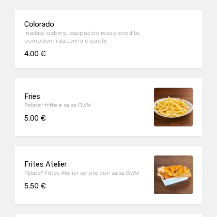
Colorado
Insalata iceberg, cappuccio rosso condito,
pomodorini datterino e carote
4.00 €
Fries
Patate* fritte e salsa OWW
5.00 €
Frites Atelier
Patate* Frites Atelier servite con salsa OWW
5.50 €