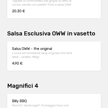
Tagliata di controfiletto alla griglia su letto di
rucola, servita con patate* Fries e salsa OWW
20.30 €
Salsa Esclusiva OWW in vasetto
Salsa OWW - the original
L'unica ed inimitabile salsa originale Old Wild
West - vasetto 185gr
4.90 €
Magnifici 4
Billy BBQ
Panino*, hamburger*, formaggio fuso con