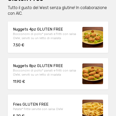
Tutto il gusto del West senza glutine! In collaborazione
con AIC.
Nuggets 4pz GLUTEN FREE
Bocconcini di pollo* panati e fritti con salsa
OWW, serviti su un letto di insalata
7.50 €
Nuggets 8pz GLUTEN FREE
Bocconcini di pollo* panati e fritti con salsa
OWW, serviti su un letto di insalata
11.90 €
Fries GLUTEN FREE
Patate* fritte servite con salsa OWW
5.20 €