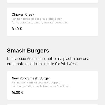
Chicken Creek
Panino*, petto di pollo* alla griglia con
formaggio fuso, bacon, insalata iceberg e
salsa OWW
8.40 €
Smash Burgers
Un classico Americano, cotto alla piastra con una
croccante crosticina, in stile Old Wild West
New York Smash Burger
Panino con semi di sesamo*, doppio
hamburger* di carne italiana, salsa Cheddar,
bacon, pomodoro, salsa OWW, insalata
16.00 €
iceberg e cetriolini, accompagnato da
patate* Fries e salsa OWW.