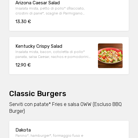
Arizona Caesar Salad
Insalata mista, petto di pollo* sfilacciato,
crostini di pane*, scaglie di Parmigiano
Reggiano DOP e salsa Caesar
13.30 €
Kentucky Crispy Salad
Insalata mista, bacon, cotoletta di pollo*
panata, salsa Caesar, nachos e pomodorini
datterino
12.90 €
Classic Burgers
Serviti con patate* Fries e salsa OWW (Escluso BBQ
Burger)
Dakota
Panino*, hamburger*, formaggio fuso e