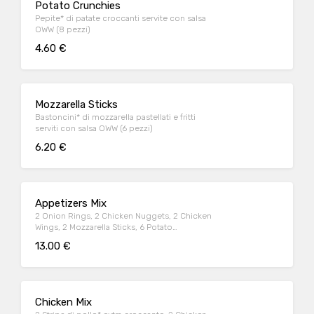
Potato Crunchies
Pepite* di patate croccanti servite con salsa
OWW (8 pezzi)
4.60 €
Mozzarella Sticks
Bastoncini* di mozzarella pastellati e fritti
serviti con salsa OWW (6 pezzi)
6.20 €
Appetizers Mix
2 Onion Rings, 2 Chicken Nuggets, 2 Chicken
Wings, 2 Mozzarella Sticks, 6 Potato
Crunchies, serviti con salsa OWW
13.00 €
Chicken Mix