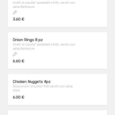
Anelli di cipolla* pastellati e fritti, serviti con
salsa Barbecue
3.60 €
Onion Rings 8 pz
Anelli di cipolla* pastellati e fritti, serviti con
salsa Barbecue
6.60 €
Chicken Nuggets 4pz
Bocconcini di pollo* fritti serviti con salsa
OWW
6.00 €