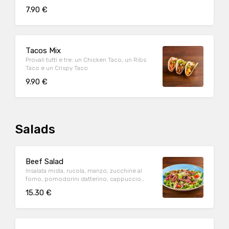
insalata iceberg e pico de gallo, il tutto
7.90 €
guarnito con salsa Guacamole
Tacos Mix
Provali tutti e tre: un Chicken Taco, un Ribs
Taco e un Crispy Taco
9.90 €
Salads
Beef Salad
Insalata mista, rucola, manzo, zucchine al
forno, pomodorini datterino, cappuccio
rosso condito e crostini di pane*.
15.30 €