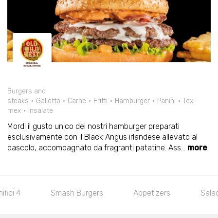
Burgers and
steaks
Galletto
Carne
Fritti
Hamburger
Panini
Tex-
mex
Insalate
Mordi il gusto unico dei nostri hamburger preparati
esclusivamente con il Black Angus irlandese allevato al
pascolo, accompagnato da fragranti patatine. Ass
...
more
Salads
Classic Burgers
Special Burgers