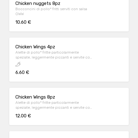
Chicken nuggets 8pz
Bocconcini di pollo* fritti serviti con salsa
OWW
10.60 €
Chicken Wings 4pz
Alette di pollo* fritte particolarmente
speziate, leggermente piccanti e servite con
salsa OWW
6.60 €
Chicken Wings 8pz
Alette di pollo* fritte particolarmente
speziate, leggermente piccanti e servite con
salsa OWW
12.00 €