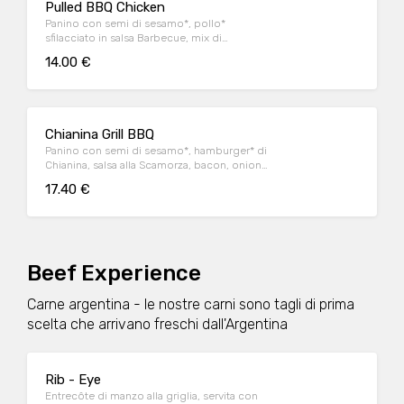
Pulled BBQ Chicken
Panino con semi di sesamo*, pollo*
sfilacciato in salsa Barbecue, mix di
formaggi, onion relish, bacon, maionese e
14.00 €
insalata iceberg
Chianina Grill BBQ
Panino con semi di sesamo*, hamburger* di
Chianina, salsa alla Scamorza, bacon, onion
relish, insalata iceberg e salsa Barbecue
17.40 €
Beef Experience
Carne argentina - le nostre carni sono tagli di prima
scelta che arrivano freschi dall'Argentina
Rib - Eye
Entrecôte di manzo alla griglia, servita con