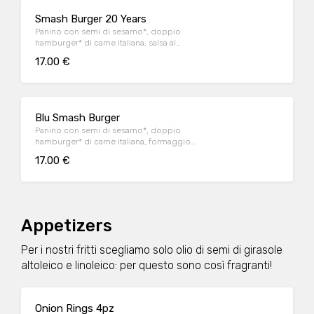
Smash Burger 20 Years
Panino con semi di sesamo*, doppio
hamburger* di carne italiana, salsa al
"Pecorino Romano DOP", guanciale nostrano,
17.00 €
insalata iceberg, salsa maionese senapata
con pomodori secchi, servito con patate*
Fries e salsa OWW.
Blu Smash Burger
Panino con semi di sesamo*, doppio
hamburger* di carne italiana, formaggio
Cheddar affumicato, bacon, salsa smoked,
17.00 €
insalata iceberg, servito con patate* Fries e
salsa OWW.
Appetizers
Per i nostri fritti scegliamo solo olio di semi di girasole
altoleico e linoleico: per questo sono così fragranti!
Onion Rings 4pz