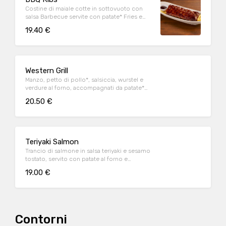
Costine di maiale cotte in sottovuoto con
salsa Barbecue servite con patate* Fries e
salsa Barbecue
19.40 €
Western Grill
Manzo, petto di pollo*, salsiccia, wurstel e
verdure al forno, accompagnati da patate*
Fries e salsa OWW (per 1 persona)
20.50 €
Teriyaki Salmon
Trancio di salmone in salsa teriyaki e sesamo
tostato, servito con patate al forno e
fagiolini*
19.00 €
Contorni