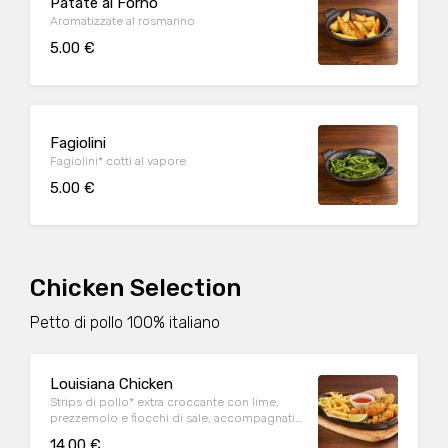
Patate al Forno
Aromatizzate al rosmarino
5.00 €
Fagiolini
Fagiolini* cotti al vapore
5.00 €
Chicken Selection
Petto di pollo 100% italiano
Louisiana Chicken
Strips di pollo* extra croccante con lime,
prezzemolo e fiocchi di sale, accompagnati
da patate* Fries e salsa Sweet & chili
14.00 €