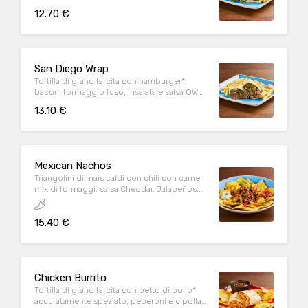
Parmigiano Reggiano DOP, servita con
12.70 €
patate* Fries e salsa OWW
San Diego Wrap
Tortilla di grano farcita con hamburger*,
bacon, formaggio fuso, insalata e salsa OWW,
servita con patate* Fries e salsa OWW
13.10 €
Mexican Nachos
Triangolini di mais caldi con chili con carne,
mix di formaggi, salsa Cheddar, Jalapeños,
pomodoro e prezzemolo fresco, serviti con
mix di salse (Guacamole, Messicana e sauce
15.40 €
Cream)
Chicken Burrito
Tortilla di grano farcita con petto di pollo*
accuratamente speziato, peperoni e cipolla