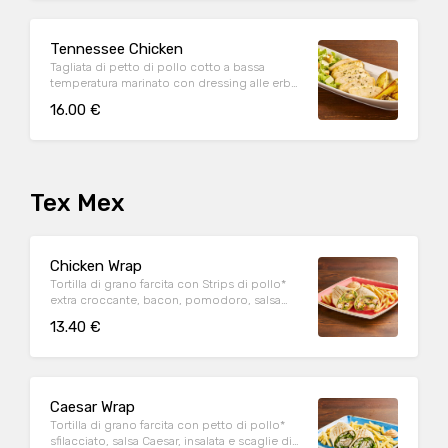
Tennessee Chicken
Tagliata di petto di pollo cotto a bassa
temperatura marinato con dressing alle erbe,
mix di pepi, con contorno di caesar salad e
16.00 €
patate al forno
Tex Mex
Chicken Wrap
Tortilla di grano farcita con Strips di pollo*
extra croccante, bacon, pomodoro, salsa
cheddar, insalata, salsa Special servite con
13.40 €
patate* Fries e salsa OWW
Caesar Wrap
Tortilla di grano farcita con petto di pollo*
sfilacciato, salsa Caesar, insalata e scaglie di