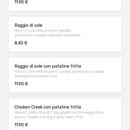
11.90 €
Raggio di sole
Panino*, cotoletta di pollo* panata,
pomodoro, insalata iceberg e maionese.
8.40 €
Raggio di sole con patatine fritte
Panino*, cotoletta di pollo* panata, pomodoro, insalata
iceberg e maionese+ fries
11.90 €
Chicken Creek con patatine fritte
Panino*, petto di pollo* alla griglia con formaggio fuso,
bacon, insalata iceberg e salsa OWW + fries
11.90 €