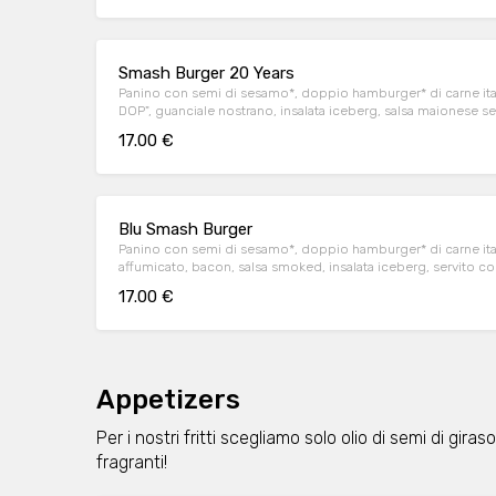
Smash Burger 20 Years
Panino con semi di sesamo*, doppio hamburger* di carne ita
DOP", guanciale nostrano, insalata iceberg, salsa maionese 
servito con patate* Fries e salsa OWW.
17.00 €
Blu Smash Burger
Panino con semi di sesamo*, doppio hamburger* di carne it
affumicato, bacon, salsa smoked, insalata iceberg, servito co
17.00 €
Appetizers
Per i nostri fritti scegliamo solo olio di semi di gira
fragranti!