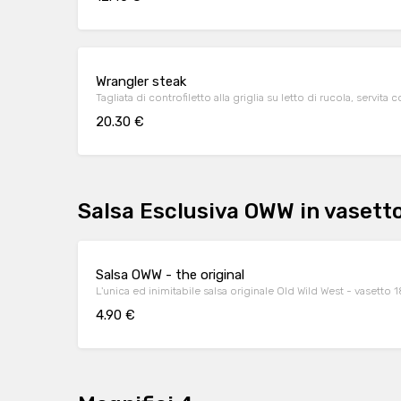
Wrangler steak
Tagliata di controfiletto alla griglia su letto di rucola, servita
20.30 €
Salsa Esclusiva OWW in vasett
Salsa OWW - the original
L'unica ed inimitabile salsa originale Old Wild West - vasetto 
4.90 €