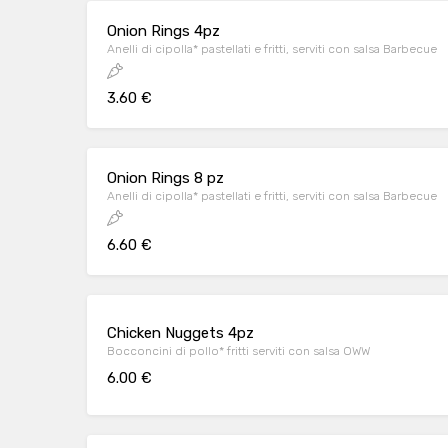
Onion Rings 4pz
Anelli di cipolla* pastellati e fritti, serviti con salsa Barbecue
3.60 €
Onion Rings 8 pz
Anelli di cipolla* pastellati e fritti, serviti con salsa Barbecue
6.60 €
Chicken Nuggets 4pz
Bocconcini di pollo* fritti serviti con salsa OWW
6.00 €