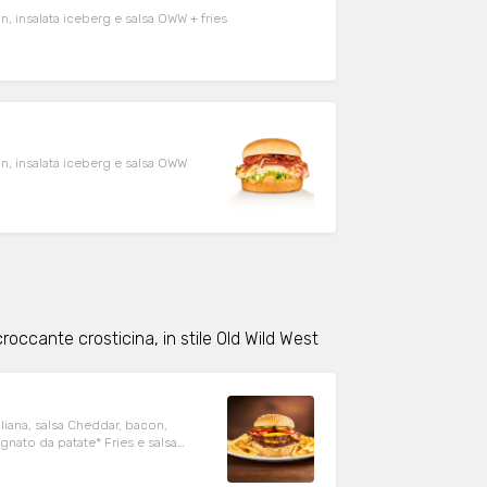
n, insalata iceberg e salsa OWW + fries
on, insalata iceberg e salsa OWW
roccante crosticina, in stile Old Wild West
iana, salsa Cheddar, bacon,
nato da patate* Fries e salsa