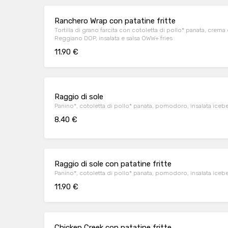
Ranchero Wrap con patatine fritte
Tortilla di grano farcita con cotoletta di pollo* panata, crem
Reggiano DOP, insalata e salsa OWW+ fries
11.90 €
Raggio di sole
Panino*, cotoletta di pollo* panata, pomodoro, insalata iceb
8.40 €
Raggio di sole con patatine fritte
Panino*, cotoletta di pollo* panata, pomodoro, insalata iceb
11.90 €
Chicken Creek con patatine fritte