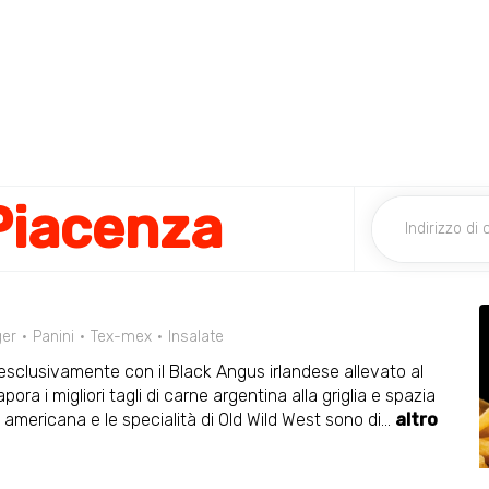
Piacenza
er
Panini
Tex-mex
Insalate
 esclusivamente con il Black Angus irlandese allevato al
a i migliori tagli di carne argentina alla griglia e spazia
a americana e le specialità di Old Wild West sono di
...
altro