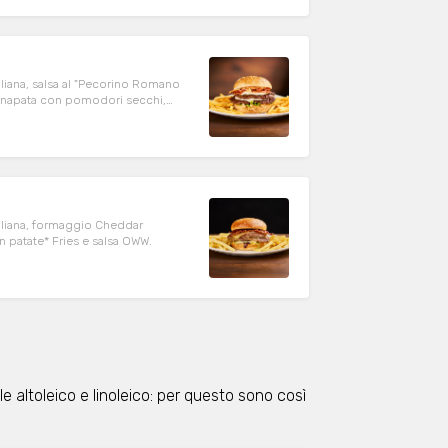
liana, salsa al "Pecorino Romano
senapata con pomodori secchi,
aliana, formaggio Cheddar
n patate* Fries e salsa OWW.
sole altoleico e linoleico: per questo sono così