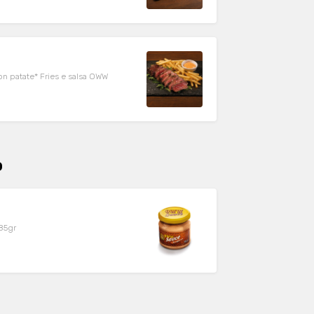
 con patate* Fries e salsa OWW
o
185gr