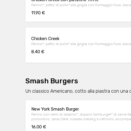
Panino*, petto di pollo* alla griglia con formaggio fuso, baco
11.90 €
Chicken Creek
Panino*, petto di pollo* alla griglia con formaggio fuso, bac
8.40 €
Smash Burgers
Un classico Americano, cotto alla piastra con una c
New York Smash Burger
Panino con semi di sesamo*, doppio hamburger* di carne ital
pomodoro, salsa OWW, insalata iceberg e cetriolini, accompag
OWW.
16.00 €