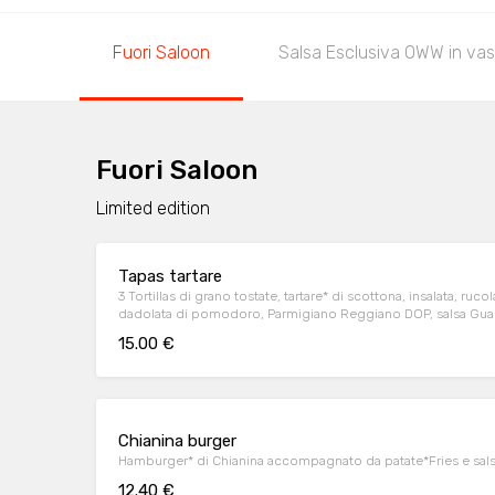
Fuori Saloon
Salsa Esclusiva OWW in vas
Fuori Saloon
Limited edition
Tapas tartare
3 Tortillas di grano tostate, tartare* di scottona, insalata, ru
dadolata di pomodoro, Parmigiano Reggiano DOP, salsa Gua
15.00 €
Chianina burger
Hamburger* di Chianina accompagnato da patate*Fries e sal
12.40 €