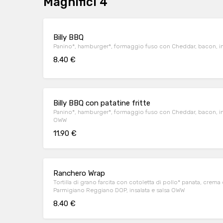
Magnifici 4
Billy BBQ
Panino*, hamburger*, formaggio fuso con Cheddar, bacon, in
8.40 €
Billy BBQ con patatine fritte
Panino*, hamburger*, formaggio fuso con Cheddar, bacon, ins
OWW
11.90 €
Ranchero Wrap
Tortilla di grano farcita con cotoletta di pollo* panata, crem
Parmigiano Reggiano DOP, insalata e salsa OWW
8.40 €