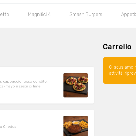
etto
Magnifici 4
Smash Burgers
Appeti
Carrello
Ci scusiamo 
attività, ripr
cola, cappuccio rosso condito,
ca-mayo e zeste di lime
sa Cheddar