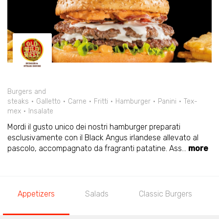
Burgers and
steaks
Galletto
Carne
Fritti
Hamburger
Panini
Tex-
mex
Insalate
Mordi il gusto unico dei nostri hamburger preparati
esclusivamente con il Black Angus irlandese allevato al
pascolo, accompagnato da fragranti patatine. Ass
...
more
Appetizers
Salads
Classic Burgers