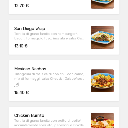
Parmigiano Reggiano DOP, servita con
12.70 €
patate* Fries e salsa OWW
San Diego Wrap
Tortilla di grano farcita con hamburger*,
bacon, formaggio fuso, insalata e salsa OWW,
servita con patate* Fries e salsa OWW
13.10 €
Mexican Nachos
Triangolini di mais caldi con chili con carne,
mix di formaggi, salsa Cheddar, Jalapeños,
pomodoro e prezzemolo fresco, serviti con
mix di salse (Guacamole, Messicana e sauce
15.40 €
Cream)
Chicken Burrito
Tortilla di grano farcita con petto di pollo*
accuratamente speziato, peperoni e cipolla