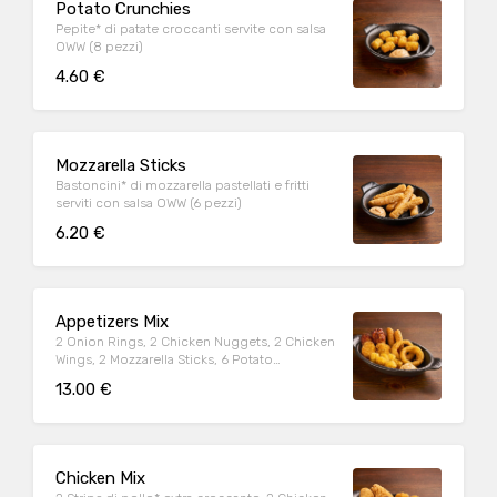
Potato Crunchies
Pepite* di patate croccanti servite con salsa
OWW (8 pezzi)
4.60 €
Mozzarella Sticks
Bastoncini* di mozzarella pastellati e fritti
serviti con salsa OWW (6 pezzi)
6.20 €
Appetizers Mix
2 Onion Rings, 2 Chicken Nuggets, 2 Chicken
Wings, 2 Mozzarella Sticks, 6 Potato
Crunchies, serviti con salsa OWW
13.00 €
Chicken Mix