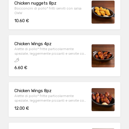
Chicken nuggets 8pz
Bocconcini di pollo* fritti serviti con salsa
OWW
10.60 €
Chicken Wings 4pz
Alette di pollo* fritte particolarmente
speziate, leggermente piccanti e servite con
salsa OWW
6.60 €
Chicken Wings 8pz
Alette di pollo* fritte particolarmente
speziate, leggermente piccanti e servite con
salsa OWW
12.00 €