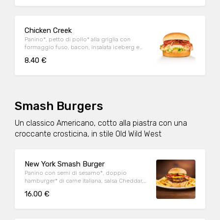
Chicken Creek
Panino*, petto di pollo* alla griglia con
formaggio fuso, bacon, insalata iceberg e
salsa OWW
8.40 €
Smash Burgers
Un classico Americano, cotto alla piastra con una
croccante crosticina, in stile Old Wild West
New York Smash Burger
Panino con semi di sesamo*, doppio
hamburger* di carne italiana, salsa Cheddar,
bacon, pomodoro, salsa OWW, insalata
16.00 €
iceberg e cetriolini, accompagnato da
patate* Fries e salsa OWW.