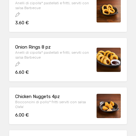
Anelli di cipolla* pastellati e fritti, serviti con
salsa Barbecue
3.60 €
Onion Rings 8 pz
Anelli di cipolla* pastellati e fritti, serviti con
salsa Barbecue
6.60 €
Chicken Nuggets 4pz
Bocconcini di pollo* fritti serviti con salsa
OWW
6.00 €