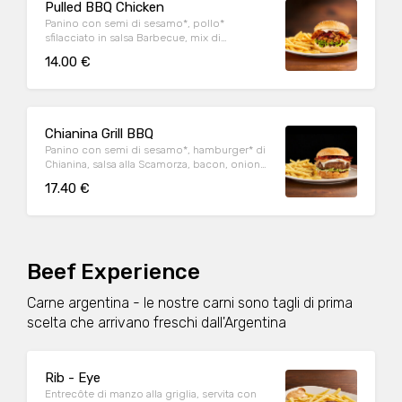
Pulled BBQ Chicken
Panino con semi di sesamo*, pollo*
sfilacciato in salsa Barbecue, mix di
formaggi, onion relish, bacon, maionese e
14.00 €
insalata iceberg
Chianina Grill BBQ
Panino con semi di sesamo*, hamburger* di
Chianina, salsa alla Scamorza, bacon, onion
relish, insalata iceberg e salsa Barbecue
17.40 €
Beef Experience
Carne argentina - le nostre carni sono tagli di prima
scelta che arrivano freschi dall'Argentina
Rib - Eye
Entrecôte di manzo alla griglia, servita con