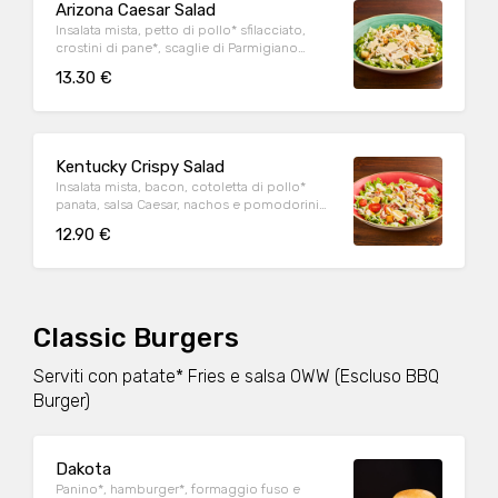
Arizona Caesar Salad
Insalata mista, petto di pollo* sfilacciato,
crostini di pane*, scaglie di Parmigiano
Reggiano DOP e salsa Caesar
13.30 €
Kentucky Crispy Salad
Insalata mista, bacon, cotoletta di pollo*
panata, salsa Caesar, nachos e pomodorini
datterino
12.90 €
Classic Burgers
Serviti con patate* Fries e salsa OWW (Escluso BBQ
Burger)
Dakota
Panino*, hamburger*, formaggio fuso e