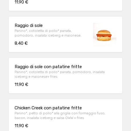
11.90 €
Raggio di sole
Panino*, cotoletta di pollo* panata,
pomodoro, insalata iceberg e maionese.
8.40 €
Raggio di sole con patatine fritte
Panino*, cotoletta di pollo* panata, pomodoro, insalata
iceberg e maionese+ fries
11.90 €
Chicken Creek con patatine fritte
Panino*, petto di pollo* alla griglia con formaggio fuso,
bacon, insalata iceberg e salsa OWW + fries
11.90 €