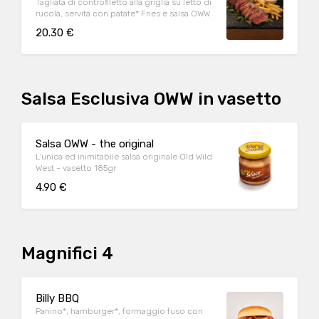
Tagliata di controfiletto alla griglia su letto di
rucola, servita con patate* Fries e salsa OWW
20.30 €
Salsa Esclusiva OWW in vasetto
Salsa OWW - the original
L'unica ed inimitabile salsa originale Old Wild
West - vasetto 185gr
4.90 €
Magnifici 4
Billy BBQ
Panino*, hamburger*, formaggio fuso con