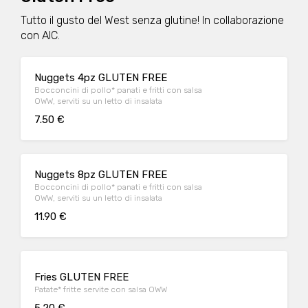
Tutto il gusto del West senza glutine! In collaborazione
con AIC.
Nuggets 4pz GLUTEN FREE
Bocconcini di pollo* panati e fritti con salsa
OWW, serviti su un letto di insalata
7.50 €
Nuggets 8pz GLUTEN FREE
Bocconcini di pollo* panati e fritti con salsa
OWW, serviti su un letto di insalata
11.90 €
Fries GLUTEN FREE
Patate* fritte servite con salsa OWW
5.20 €