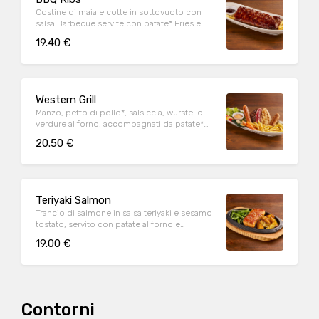
Costine di maiale cotte in sottovuoto con
salsa Barbecue servite con patate* Fries e
salsa Barbecue
19.40 €
Western Grill
Manzo, petto di pollo*, salsiccia, wurstel e
verdure al forno, accompagnati da patate*
Fries e salsa OWW (per 1 persona)
20.50 €
Teriyaki Salmon
Trancio di salmone in salsa teriyaki e sesamo
tostato, servito con patate al forno e
fagiolini*
19.00 €
Contorni