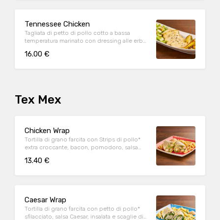
Tennessee Chicken
Tagliata di petto di pollo cotto a bassa
temperatura marinato con dressing alle erbe,
mix di pepi, con contorno di caesar salad e
16.00 €
patate al forno
Tex Mex
Chicken Wrap
Tortilla di grano farcita con Strips di pollo*
extra croccante, bacon, pomodoro, salsa
cheddar, insalata, salsa Special servite con
13.40 €
patate* Fries e salsa OWW
Caesar Wrap
Tortilla di grano farcita con petto di pollo*
sfilacciato, salsa Caesar, insalata e scaglie di