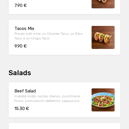
insalata iceberg e pico de gallo, il tutto
7.90 €
guarnito con salsa Guacamole
Tacos Mix
Provali tutti e tre: un Chicken Taco, un Ribs
Taco e un Crispy Taco
9.90 €
Salads
Beef Salad
Insalata mista, rucola, manzo, zucchine al
forno, pomodorini datterino, cappuccio
rosso condito e crostini di pane*.
15.30 €