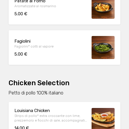
Patate al Forno
Aromatizzate al rosmarino
5.00 €
Fagiolini
Fagiolini* cotti al vapore
5.00 €
Chicken Selection
Petto di pollo 100% italiano
Louisiana Chicken
Strips di pollo* extra croccante con lime,
prezzemolo e fiocchi di sale, accompagnati
da patate* Fries e salsa Sweet & chili
14.00 €