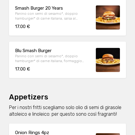
Smash Burger 20 Years
Panino con semi di sesamo*, doppio
hamburger* di carne italiana, salsa al
"Pecorino Romano DOP", guanciale nostrano,
17.00 €
insalata iceberg, salsa maionese senapata
con pomodori secchi, servito con patate*
Fries e salsa OWW.
Blu Smash Burger
Panino con semi di sesamo*, doppio
hamburger* di carne italiana, formaggio
Cheddar affumicato, bacon, salsa smoked,
17.00 €
insalata iceberg, servito con patate* Fries e
salsa OWW.
Appetizers
Per i nostri fritti scegliamo solo olio di semi di girasole
altoleico e linoleico: per questo sono così fragranti!
Onion Rings 4pz